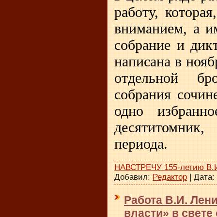
работу, которая
вниманием, а и
собрание и дик
написана в нояб
отдельной б
собрания сочин
одно избранно
десятитомник,
периода.
НАВСТРЕЧУ 155-летию В.
Добавил:
Редактор
|
Дата:
Работа В.И. Лен
власти» в свете