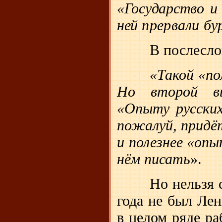
«Государство и
ней
прервали бу
В послесло
«Такой «по
Но второй вы
«Опыту русских
пожалуй, придё
и полезнее «опы
нём писать
».
Но нельзя 
года не был Ле
в целом ряде ра