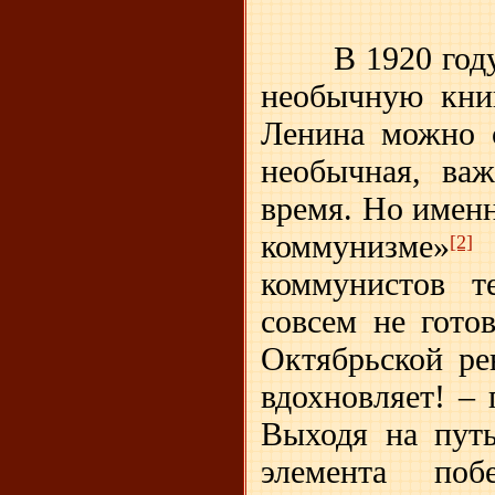
В 1920 год
необычную кни
Ленина можно с
необычная, ва
время. Но имен
коммунизме»
б
[2]
коммунистов т
совсем не гото
Октябрьской ре
вдохновляет! – 
Выходя на путь
элемента поб