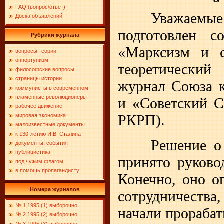
FAQ (вопрос/ответ)
Уважаемые 
Доска объявлений
подготовлен с
Рубрики журнала
«Марксизм и с
вопросы теории
оппортунизм
теоретический
философские вопросы
страницы истории
журнал Союза к
коммунисты в современном
пламенные революционеры
и «Советский С
рабочее движение
РКРП).
мировая экономика
малоизвестные документы
к 130-летию И.В. Сталина
Решение о
документы. события
публицистика
принято руково
под чужим флагом
в помощь пропагандисту
Конечно, оно о
Номера журналов
сотрудничеств
№ 1 1995 (1) выборочно
начали прораба
№ 2 1995 (2) выборочно
№ 3 1995 (3) выборочно