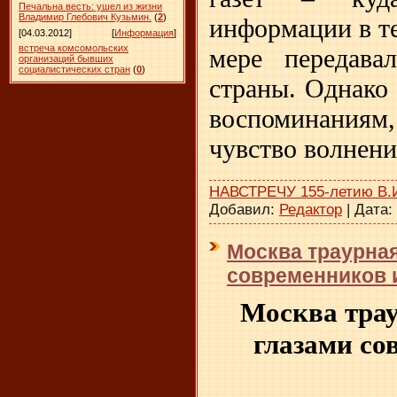
Печальна весть: ушел из жизни
Владимир Глебович Кузьмин.
(
2
)
информации в те
[04.03.2012]
[
Информация
]
встреча комсомольских
мере передава
организаций бывших
социалистических стран
(
0
)
страны. Однако 
воспоминаниям
чувство волнени
НАВСТРЕЧУ 155-летию В.
Добавил:
Редактор
|
Дата:
Москва траурна
современников и
Москва тра
глазами со