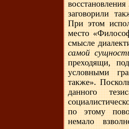
восстановления
заговорили так
При этом испол
место «Философ
смысле диалект
самой сущност
преходящи, по
условными г
также». Поскол
данного тези
социалистическ
по этому пово
немало взволн