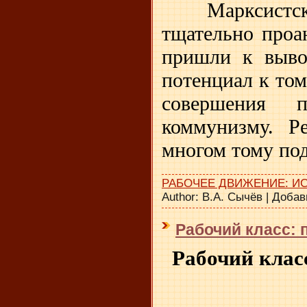
Марксистс
тщательно проа
пришли к вывод
потенциал к том
совершения 
коммунизму. 
многом тому по
РАБОЧЕЕ ДВИЖЕНИЕ: И
Author:
В.А. Сычёв
|
Добав
Рабочий класс: 
Рабочий клас