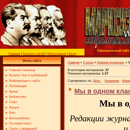
Официальный сайт.
Главная
|
Каталог статей
|
Регистрация
|
Вход
Меню сайта
Главная
»
Статьи
»
Номера журналов.
» 
В категории материалов
:
27
Главная страница
Показано материалов
:
1-27
Каталог тем и публикаций
Информация о сайте
Сортировать по
:
Дате
·
Названию
·
Комм
Публикации
Мы в одном кла
Архив
Библиотека
Мы в о
Софт
Форум
Блог
Редакции журна
Фотоальбомы
Гостевая книга
и
Связь с редакцией