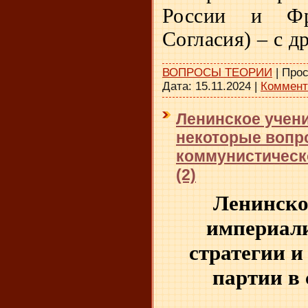
России и Фра
Согласия) – с д
ВОПРОСЫ ТЕОРИИ
|
Прос
Дата:
15.11.2024
|
Коммент
Ленинское учени
некоторые вопро
коммунистическ
(2)
Ленинское
империал
стратегии
и
партии в