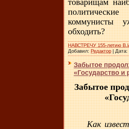
товарищам наиб
политически
коммунисты у
обходить?
НАВСТРЕЧУ 155-летию В.
Добавил:
Редактор
|
Дата:
Забытое продол
«Государство и
Забытое про
«Госу
Как извест