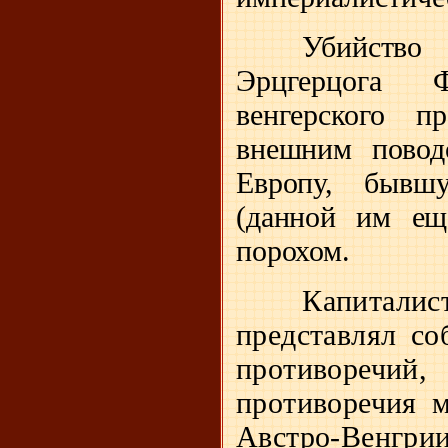
Убийство
Эрцгерцога Фе
венгерского 
внешним поводо
Европу, бывш
(данной им ещ
порохом.
Капитали
представлял со
противоречий
противоречия 
Австро-Венгри