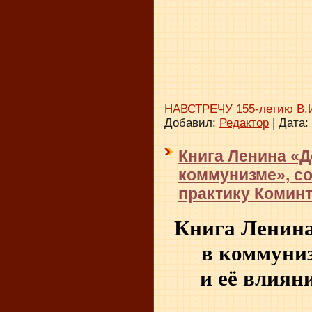
НАВСТРЕЧУ 155-летию В.
Добавил:
Редактор
|
Дата:
Книга Ленина «Д
коммунизме», со
практику Комин
Книга Ленина
в коммуниз
и её влиян