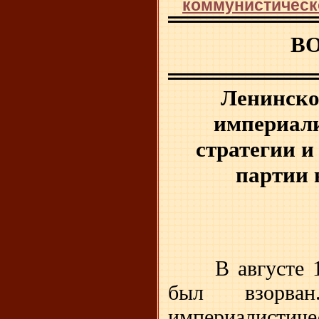
коммунистическ
В
Ленинское
империал
стратегии
и
партии 
В августе 
был взорва
империалистиче