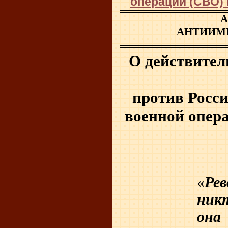
операции (СВО) 
А
АНТИИМ
О действите
против Росс
военной опер
«
Ре
ник
о