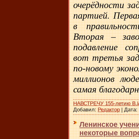
очерёдности за
партией. Перва
в правильнос
Вторая – заво
подавление со
вот третья зад
по-новому экон
миллионов люде
самая благодарн
НАВСТРЕЧУ 155-летию В.
Добавил:
Редактор
|
Дата:
Ленинское учени
некоторые вопро