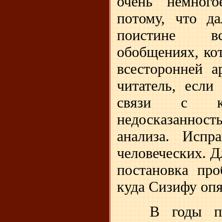
очень немного
потому, что д
поистине все
обобщениях, ко
всесторонней а
читатель, если
связи с ка
недосказанност
анализа. Исп
человеческих. Д
постановка про
куда Сизифу опя
В годы пе