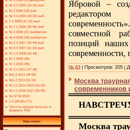
Ябровой – соз
№ 1-2 2003 (24-25) выб.
редакторо
№ 2 2004 (28) выб.
№ 3-4 2004 (29-30) выб.
современно
1-2 2005 (31-32) выб.
№ 1-2 2006 (35-36) выб.
совместной ра
№ 3 2006 (37) выборочно
№ 4 2006 (38) выборочно
позиций наших
№ 1-2 2007 (39-40) выб
№ 3-4 2007 (41-42) выб.
современности, 
№ 1-2 2008 (43-44)
№ 1 2009 (45)
№ 1 2010 (46)
№ 63
|
Просмотров:
205
|
Д
№ 1-2 2011 (47-48)
№1-2 2012 (49-50)
Москва траурна
№1-2 2013 (51-52)
№ 1-2 2014-2015 (53-54)
современников 
№ 1-2 2016-2017 (55-56)
№ 57-58 2018
1-2 (59-60) (77)
НАВСТРЕЧУ
Эти и остальные выпуски- в
формате .PDF
Наш опрос
Москва тра