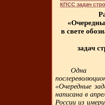
КПСС задач стр
Р
«Очередные
в свете обо
задач с
Одна 
послереволюцио
«Очередные зад
написана в апре
России из имер