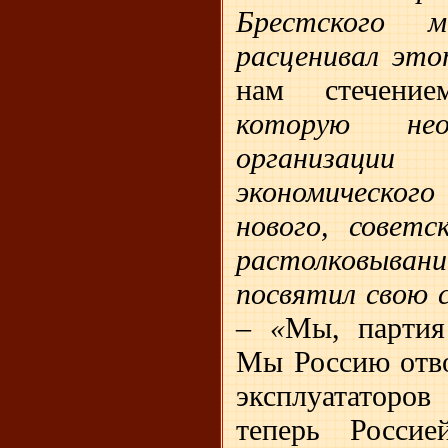
Брестского 
расценивал это
нам стечение
которую нео
организаци
экономическог
нового, советс
растолковыван
посвятил свою 
– «
Мы, партия
Мы Россию отво
эксплуататоро
теперь Россие