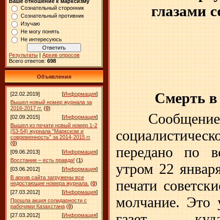
Ваше отношение к марксизму
глазами 
Сознательный сторонник
Сознательный противник
Изучаю
Не могу понять
Не интересуюсь
Результаты
|
Архив опросов
Всего ответов:
698
Объявления
Смерть в
[22.02.2019]
[
Информация
]
Вышел новый номер журнала за
2016-2017 гг.
(
0
)
Сообще
[02.09.2015]
[
Информация
]
Вышел из печати новый номер 1-2
социалистичес
(53-54) журнала "Марксизм и
современность" за 2014-2015 гг
(
0
)
передано по в
[09.06.2013]
[
Информация
]
Восстание – есть правда!
(
1
)
утром 22 январ
[03.06.2012]
[
Информация
]
В архив сайта загружены все
печати советск
недостающие номера журнала.
(
0
)
[27.03.2012]
[
Информация
]
молчание. Это 
Прошла акция солидарности с
рабочими Казахстана
(
0
)
газет – куда
[27.03.2012]
[
Информация
]