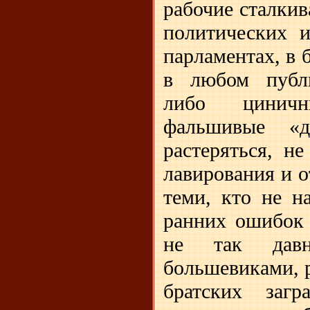
рабочие сталки
политических и
парламентах, в 
в любом публи
либо циничн
фальшивые «д
растеряться, не
лавирования и о
теми, кто не н
ранних ошибок 
не так давн
большевиками, 
братских заг