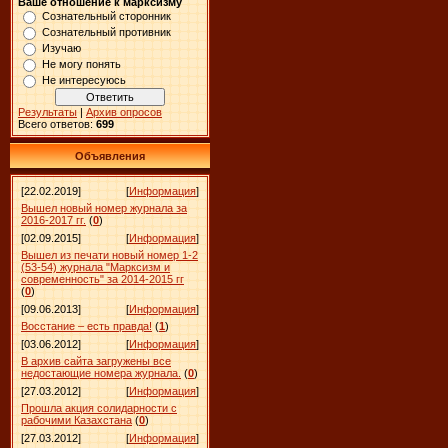
Ваше отношение к марксизму
Сознательный сторонник
Сознательный противник
Изучаю
Не могу понять
Не интересуюсь
Результаты
|
Архив опросов
Всего ответов:
699
Объявления
[22.02.2019]
[
Информация
]
Вышел новый номер журнала за
2016-2017 гг.
(
0
)
[02.09.2015]
[
Информация
]
Вышел из печати новый номер 1-2
(53-54) журнала "Марксизм и
современность" за 2014-2015 гг
(
0
)
[09.06.2013]
[
Информация
]
Восстание – есть правда!
(
1
)
[03.06.2012]
[
Информация
]
В архив сайта загружены все
недостающие номера журнала.
(
0
)
[27.03.2012]
[
Информация
]
Прошла акция солидарности с
рабочими Казахстана
(
0
)
[27.03.2012]
[
Информация
]