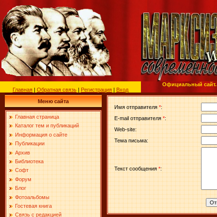
Официальный сайт.
Главная
|
Обратная связь
|
Регистрация
|
Вход
Меню сайта
Имя отправителя
*
:
Главная страница
E-mail отправителя
*
:
Каталог тем и публикаций
Web-site:
Информация о сайте
Тема письма:
Публикации
Архив
Библиотека
Текст сообщения
*
:
Софт
Форум
Блог
Фотоальбомы
Гостевая книга
Связь с редакцией