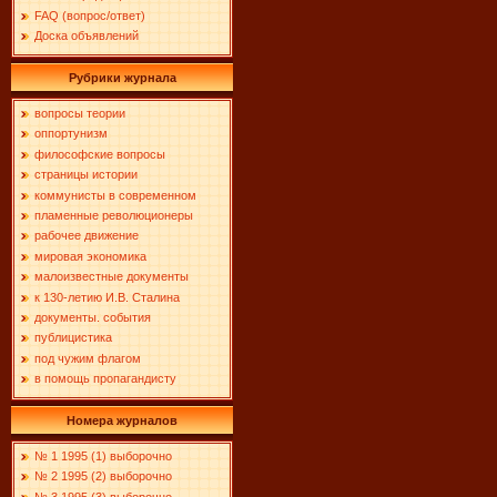
FAQ (вопрос/ответ)
Доска объявлений
Рубрики журнала
вопросы теории
оппортунизм
философские вопросы
страницы истории
коммунисты в современном
пламенные революционеры
рабочее движение
мировая экономика
малоизвестные документы
к 130-летию И.В. Сталина
документы. события
публицистика
под чужим флагом
в помощь пропагандисту
Номера журналов
№ 1 1995 (1) выборочно
№ 2 1995 (2) выборочно
№ 3 1995 (3) выборочно