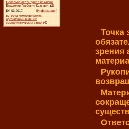
Печальна весть: ушел из жизни
Владимир Глебович Кузьмин.
(
2
)
[04.03.2012]
[
Информация
]
встреча комсомольских
организаций бывших
социалистических стран
(
0
)
Точка 
обязате
зрения
материа
Рукопи
возвра
Матер
сокраще
существ
Ответс