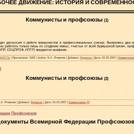
БОЧЕЕ ДВИЖЕНИЕ: ИСТОРИЯ И СОВРЕМЕННО
Коммунисты и профсоюзы
(1)
идет дискуссия о работе коммунистов в профессиональных союзах. Выявились два о
ны работать только лишь по созданию новых, «чистых от всей буржуазной грязи», п
ФНПР, СОЦПРОФ, НПГР) предаются анафеме.
ННОСТЬ
|
Просмотров:
2282
|
Author:
Б.А. Ячменев
|
Добавил:
Редактор
|
Дата:
02.03.2007
|
Комментарии
)
Коммунисты и профсоюзы
(2)
.А. Ячменев
|
Добавил:
Редактор
|
Дата:
01.03.2007
|
Комментарии (0)
рации Профсоюзов
Документы
Всемирной Федерации Профсоюзо