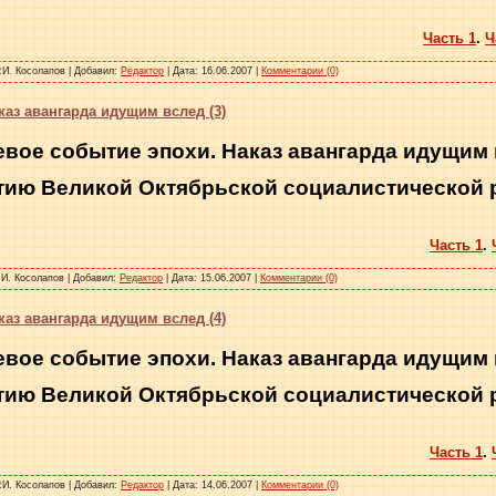
Часть 1
.
Ч
.И. Косолапов
|
Добавил:
Редактор
|
Дата:
16.06.2007
|
Комментарии (0)
аз авангарда идущим вслед (3)
вое событие эпохи. Наказ авангарда идущим
етию Великой Октябрьской социалистической
Часть 1
.
.И. Косолапов
|
Добавил:
Редактор
|
Дата:
15.06.2007
|
Комментарии (0)
аз авангарда идущим вслед (4)
вое событие эпохи. Наказ авангарда идущим
етию Великой Октябрьской социалистической
Часть 1
.
.И. Косолапов
|
Добавил:
Редактор
|
Дата:
14.06.2007
|
Комментарии (0)