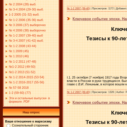
№ 2 2004 (28) выб.
№ 1-2 2007 (39-40)
|
Просмотров:
1172
|
Добавил:
№ 3-4 2004 (29-30) выб.
1-2 2005 (31-32) выб.
Ключевое событие эпохи. На
№ 1-2 2006 (35-36) выб.
№ 3 2006 (37) выборочно
Ключе
№ 4 2006 (38) выборочно
№ 1-2 2007 (39-40) выб
Тезисы к 90-л
№ 3-4 2007 (41-42) выб.
№ 1-2 2008 (43-44)
№ 1 2009 (45)
№ 1 2010 (46)
№ 1-2 2011 (47-48)
№1-2 2012 (49-50)
№1-2 2013 (51-52)
№ 1-2 2014-2015 (53-54)
I.1. 25 октября (7 ноября) 1917 года В
власти в России в руки трудящихся. Б
№ 1-2 2016-2017 (55-56)
главе с
В.И. Лениным
, в которое вошли
№ 57-58 2018
№ 1-2 2007 (39-40)
|
Просмотров:
1326
|
Author:
Р
1-2 (59-60) (77)
Эти и остальные выпуски- в
формате .PDF
Ключевое событие эпохи. Нак
Ключе
Наш опрос
Тезисы к 90-л
Ваше отношение к марксизму
Сознательный сторонник