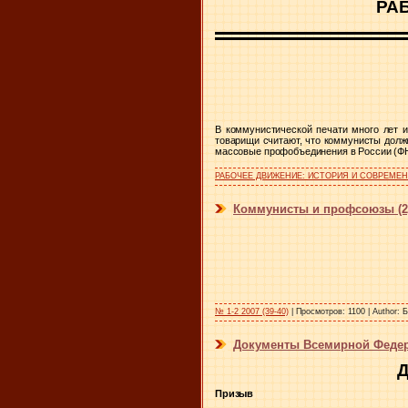
РА
В коммунистической печати много лет 
товарищи считают, что коммунисты долж
массовые профобъединения в России (
РАБОЧЕЕ ДВИЖЕНИЕ: ИСТОРИЯ И СОВРЕМЕ
Коммунисты и профсоюзы (2
№ 1-2 2007 (39-40)
|
Просмотров:
1100
|
Author:
Б
Документы Всемирной Феде
Призыв