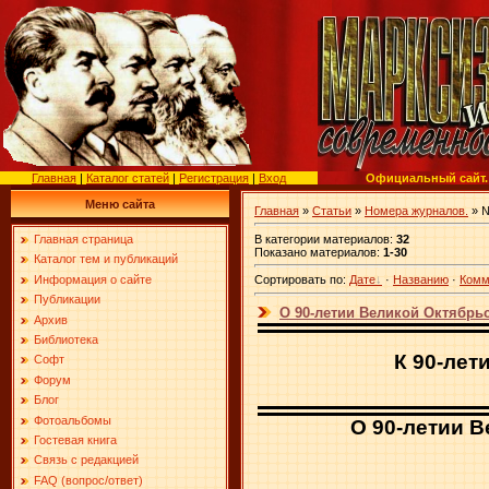
Главная
|
Каталог статей
|
Регистрация
|
Вход
Официальный сайт.
Меню сайта
Главная
»
Статьи
»
Номера журналов.
» №
В категории материалов
:
32
Главная страница
Показано материалов
:
1-30
Каталог тем и публикаций
Информация о сайте
Сортировать по
:
Дате
·
Названию
·
Комм
Публикации
О 90-летии Великой Октябрьс
Архив
Библиотека
К 90-лет
Софт
Форум
Блог
Фотоальбомы
О 90-летии 
Гостевая книга
Связь с редакцией
FAQ (вопрос/ответ)