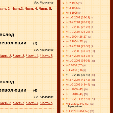
Р.И. Косолапов
№ 2 1995
[15]
№ 3 1995
асть 2
.
Часть3
.
Часть 4
.
Часть 5
.
[4]
№ 4 1995
[0]
№ 1-2 2001 (18-19)
[0]
№ 3-4 2001 (20-21)
[0]
№ 1-2 2002 (22-23)
[0]
№ 1-2 2003 (24-25)
[9]
 вслед
№ 1 2004 (26-27)
[0]
№ 2 2004 (28)
 революции
[7]
(3)
№ 3-4 2004 (29-30)
[9]
Р.И. Косолапов
№ 1-2 2005 (31-32)
[12]
Часть 2
.
Часть3
.
Часть 4
.
Часть 5
.
№ 3-4 2005 (33-34)
[0]
№ 1-2 2006 (35-36)
[28]
№3 2006 (37)
[6]
№4 2006 (38)
[6]
№ 1-2 2007 (39-40)
[32]
№ 3-4 2007 (41-42)
[26]
 вслед
№ 1-2 2008 (43-44)
[66]
 революции
№ 1 2009 (45)
[76]
(4)
№ 1 2010 (46)
[80]
Р.И. Косолапов
№ 1-2 2011 (47-48)
[76]
Часть 2
.
Часть3
.
Часть 4
.
Часть 5
.
№1-2 2012 (49-50)
[80]
В разработке
№1-2 2013 (51-52)
[58]