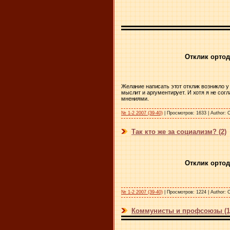
Отклик ортод
Желание
написать этот отклик возникло у
мыслит и аргументирует. И хотя я не сог
мнениями.
№ 1-2 2007 (39-40)
|
Просмотров:
1633
|
Author:
С
Так кто же за социализм? (2)
Отклик ортод
№ 1-2 2007 (39-40)
|
Просмотров:
1224
|
Author:
С
Коммунисты и профсоюзы (1