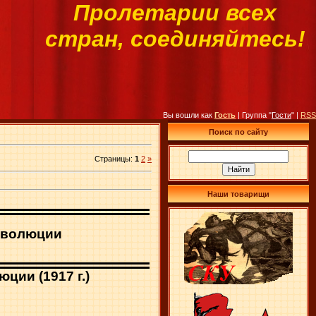
Пролетарии всех
стран, соединяйтесь!
Вы вошли как
Гость
| Группа "
Гости
" |
RSS
Поиск по сайту
Страницы
:
1
2
»
Наши товарищи
революции
юции (
1917 г
.)