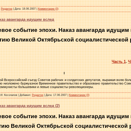
Редактор
|
Дата:
18.06.2007
|
Комментарии (0)
каз авангарда идущим вслед
вое событие эпохи. Наказ авангарда идущим
етию Великой Октябрьской социалистическо
Часть 1
.
Ч
I
торой Всероссийский съезд Советов рабочих и солдатских депутатов, выражая волю бо
ыло низложено буржуазное Временное правительство и образовано правительство Сов
 коммунисты-большевики и левые социалисты-революционеры.
.И. Косолапов
|
Добавил:
Редактор
|
Дата:
17.06.2007
|
Комментарии (0)
аз авангарда идущим вслед (2)
вое событие эпохи. Наказ авангарда идущим
етию Великой Октябрьской социалистической