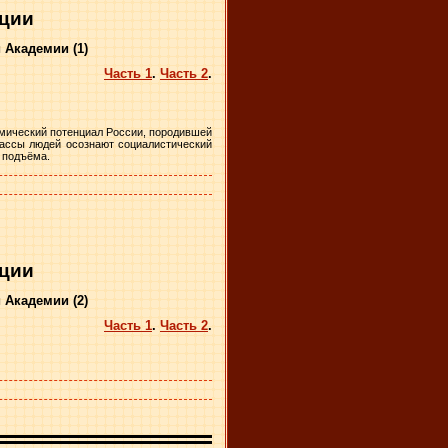
юции
Академии (1)
Часть 1
.
Часть 2
.
мический потенциал России, породившей
ассы людей осознают социалистический
 подъёма.
юции
Академии (2)
Часть 1
.
Часть 2
.