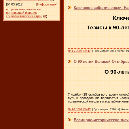
[04.03.2012]
[
Информация
]
Ключевое событие эпохи. Нак
встреча комсомольских
организаций бывших
социалистических стран
(
0
)
Ключе
Тезисы к 90-л
№ 1-2 2007 (39-40)
|
Просмотров:
984
|
Author:
Р.
О 90-летии Великой Октябр
О 90-ле
7 ноября (25 октября по старому стил
путь к преодолению всевластия частн
политической мысли в масштабное явлен
№ 1-2 2007 (39-40)
|
Просмотров:
1520
|
Добавил
Всемирно-историческое знач