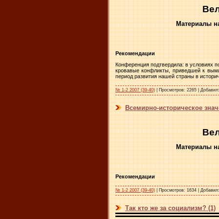
Вел
Материалы н
Рекомендации
Конференция подтвердила: в условиях 
кровавые конфликты, приведшей к вым
период развития нашей страны в истори
№ 1-2 2007 (39-40)
|
Просмотров:
2265
|
Добавил
Всемирно-историческое знач
Вел
Материалы н
Рекомендации
№ 1-2 2007 (39-40)
|
Просмотров:
1634
|
Добавил
Так кто же за социализм? (1)