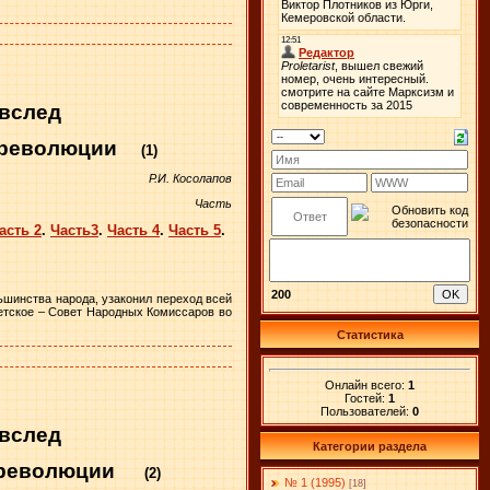
 вслед
й революции
(1)
Р.И. Косолапов
Часть
асть 2
.
Часть3
.
Часть 4
.
Часть 5
.
200
льшинства народа, узаконил переход всей
етское – Совет Народных Комиссаров во
Статистика
Онлайн всего:
1
Гостей:
1
Пользователей:
0
 вслед
Категории раздела
 революции
(2)
№ 1 (1995)
[18]