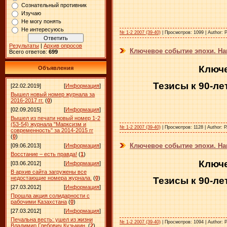
Сознательный противник
Изучаю
Не могу понять
Не интересуюсь
№ 1-2 2007 (39-40)
|
Просмотров:
1099
|
Author:
Р
Результаты
|
Архив опросов
Ключевое событие эпохи. Нак
Всего ответов:
699
Ключе
Объявления
Тезисы к 90-л
[22.02.2019]
[
Информация
]
Вышел новый номер журнала за
2016-2017 гг.
(
0
)
[02.09.2015]
[
Информация
]
Вышел из печати новый номер 1-2
(53-54) журнала "Марксизм и
№ 1-2 2007 (39-40)
|
Просмотров:
1128
|
Author:
Р
современность" за 2014-2015 гг
(
0
)
Ключевое событие эпохи. Нак
[09.06.2013]
[
Информация
]
Восстание – есть правда!
(
1
)
Ключе
[03.06.2012]
[
Информация
]
В архив сайта загружены все
недостающие номера журнала.
(
0
)
Тезисы к 90-л
[27.03.2012]
[
Информация
]
Прошла акция солидарности с
рабочими Казахстана
(
0
)
[27.03.2012]
[
Информация
]
Печальна весть: ушел из жизни
№ 1-2 2007 (39-40)
|
Просмотров:
1094
|
Author:
Р
Владимир Глебович Кузьмин.
(
2
)