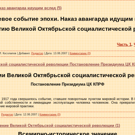
аз авангарда идущим вслед (5)
вое событие эпохи. Наказ авангарда идущим
етию Великой Октябрьской социалистической
Часть 1
.
И. Косолапов
|
Добавил:
Редактор
|
Дата:
13.06.2007
|
Комментарии (0)
ьской социалистической революции Постановление Президиума ЦК 
тии Великой Октябрьской социалистической р
Постановление Президиума ЦК КПРФ
ю) 1917 года свершилось событие, ставшее поворотным пунктом мировой истории. В
ой собственности и ликвидации эксплуатации человека человеком. Она преврати
ие мировой практики.
:
Редактор
|
Дата:
12.06.2007
|
Комментарии (0)
ение Великой Октябрьской социалистической революции (1)
Всемирно-историческое значение