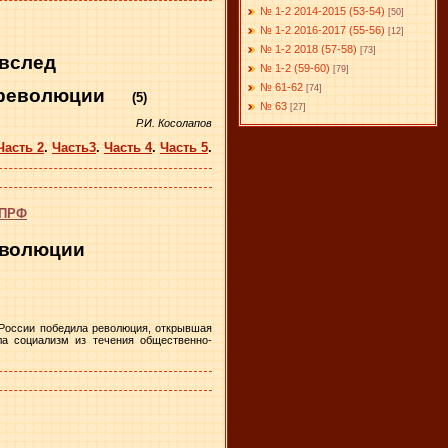
№ 1-2 2014-2015 (53-54)
[50]
№ 1-2 2016-2017 (55-56)
[12]
№ 1-2 2018 (57-58)
[73]
 вслед
№ 1-2 (59-60)
[79]
№ 61-62
[74]
 революции
(5)
№ 63
[27]
Р.И. Косолапов
Часть 2
.
Часть3
.
Часть 4
.
Часть 5
.
КПРФ
еволюции
 России победила революция, открывшая
ла социализм из течения общественно-