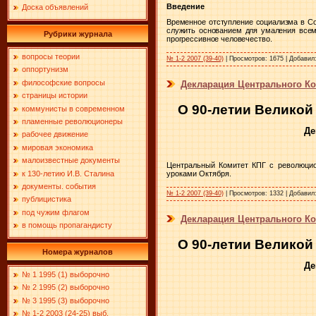
Введение
Доска объявлений
Временное отступление социализма в Со
служить основанием для умаления всеми
Рубрики журнала
прогрессивное человечество.
вопросы теории
№ 1-2 2007 (39-40)
|
Просмотров:
1675
|
Добавил
оппортунизм
философские вопросы
Декларация Центрального Ко
страницы истории
О 90-летии Великой
коммунисты в современном
пламенные революционеры
Де
рабочее движение
мировая экономика
малоизвестные документы
Центральный Комитет КПГ с революцио
к 130-летию И.В. Сталина
уроками Октября.
документы. события
№ 1-2 2007 (39-40)
|
Просмотров:
1332
|
Добавил
публицистика
под чужим флагом
Декларация Центрального Ко
в помощь пропагандисту
О 90-летии Великой
Номера журналов
Де
№ 1 1995 (1) выборочно
№ 2 1995 (2) выборочно
№ 3 1995 (3) выборочно
№ 1-2 2003 (24-25) выб.