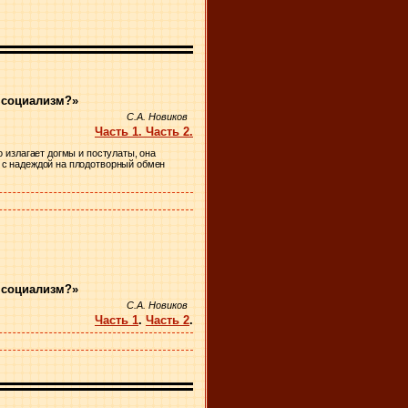
 социализм?»
С.А. Новиков
Часть 1. Часть 2.
о излагает догмы и постулаты, она
и с надеждой на плодотворный обмен
 социализм?»
С.А. Новиков
Часть 1
.
Часть 2
.