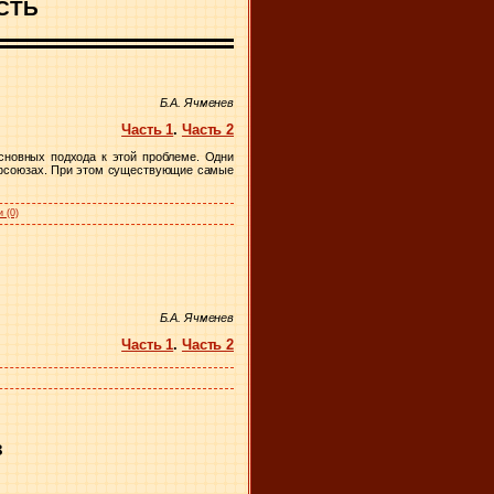
СТЬ
Б.А. Ячменев
Часть 1
.
Часть 2
сновных подхода к этой проблеме. Одни
рофсоюзах. При этом существующие самые
 (0)
Б.А. Ячменев
Часть 1
.
Часть 2
в