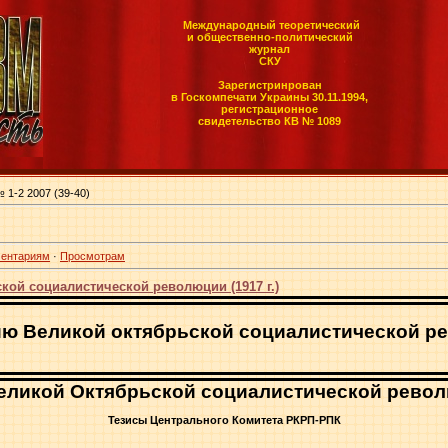
Международный теоретический
и общественно-политический
журнал
СКУ
Зарегистринрован
в Госкомпечати Украины 30.11.1994,
регистрационное
свидетельство КВ № 1089
 1-2 2007 (39-40)
ентариям
·
Просмотрам
кой социалистической революции (1917 г.)
ию Великой октябрьской социалистической 
Великой Октябрьской социалистической револ
Тезисы Центрального Комитета РКРП-РПК