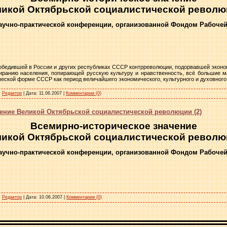
икой Октябрьской социалистической револ
аучно-практической конференции, организованной Фондом Рабочей 
победившей в России и других республиках СССР контрреволюции, подорвавшей эконо
иранию населения, попирающей русскую культуру и нравственность, всё большие м
ческой форме СССР как период величайшего экономического, культурного и духовного
:
Редактор
|
Дата:
11.06.2007
|
Комментарии (0)
ение Великой Октябрьской социалистической революции (2)
Всемирно-историческое значение
икой Октябрьской социалистической револ
аучно-практической конференции, организованной Фондом Рабочей 
:
Редактор
|
Дата:
10.06.2007
|
Комментарии (0)