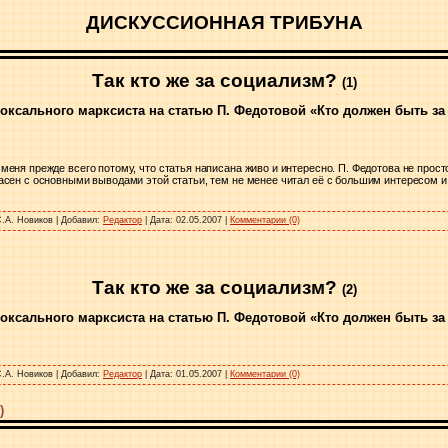
ДИСКУССИОННАЯ ТРИБУНА
Так кто же за социализм?
(1)
оксального марксиста на статью П. Федотовой «Кто должен быть за
 меня прежде всего потому, что статья написана живо и интересно.
П. Федотова не прост
ласен с основными выводами этой статьи, тем не менее читал её с большим интересом 
.А. Новиков
|
Добавил:
Редактор
|
Дата:
02.05.2007
|
Комментарии (0)
Так кто же за социализм?
(2)
оксального марксиста на статью П. Федотовой «Кто должен быть за
.А. Новиков
|
Добавил:
Редактор
|
Дата:
01.05.2007
|
Комментарии (0)
)