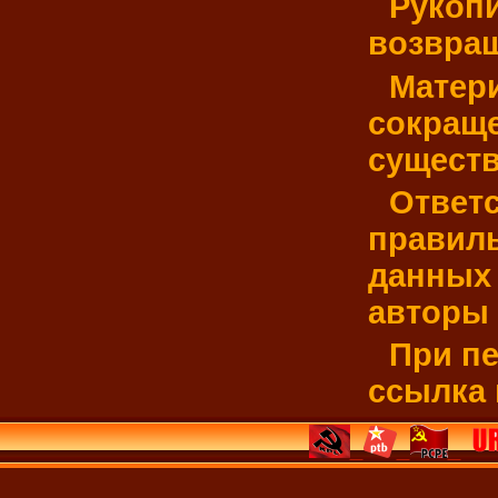
Рукопи
возвра
Матер
сокраще
существ
Ответс
правиль
данных 
авторы 
При пе
ссылка 