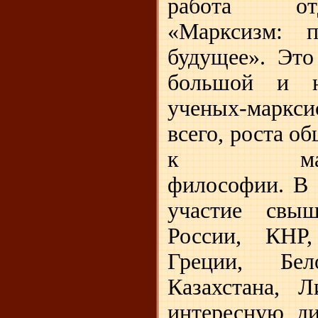
работа от
«Марксизм: п
будущее». Это
большой и н
ученых-маркс
всего, роста о
к марксис
философии. В 
участие свы
России, КНР,
Греции, Бел
Казахстана, 
интересную д