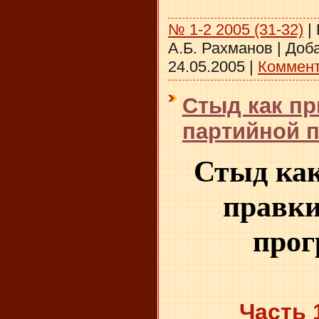
№ 1-2 2005 (31-32)
|
А.Б. Рахманов
|
Доба
24.05.2005
|
Коммент
Стыд как пр
партийной п
Стыд как
правки
про
Часть 