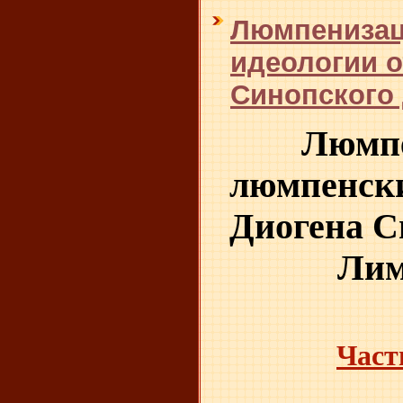
Люмпенизац
идеологии о
Синопского 
Люмпе
люмпенски
Диогена С
Лим
Част