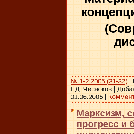
концепц
(Сов
дис
№ 1-2 2005 (31-32)
|
Г.Д. Чесноков
|
Доба
01.06.2005
|
Коммент
Марксизм, 
прогресс и 