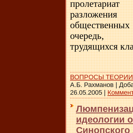
пролетариа
разложения
общественных 
очередь, э
трудящихся кла
ВОПРОСЫ ТЕОРИИ
А.Б. Рахманов
|
Доба
26.05.2005
|
Коммент
Люмпенизац
идеологии о
Синопского 