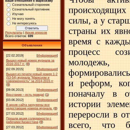
Ваше отношение к марксизму
Сознательный сторонник
происходящи
Сознательный противник
Изучаю
силы, а у стар
Не могу понять
Не интересуюсь
страны их явн
Результаты
|
Архив опросов
Всего ответов:
699
время с кажд
Объявления
процесс соз
[22.02.2019]
[
Информация
]
молодежь
Вышел новый номер журнала за
2016-2017 гг.
(
0
)
[02.09.2015]
[
Информация
]
формировались
Вышел из печати новый номер 1-2
(53-54) журнала "Марксизм и
и реформ, ко
современность" за 2014-2015 гг
(
0
)
[09.06.2013]
[
Информация
]
поначалу в о
Восстание – есть правда!
(
1
)
[03.06.2012]
[
Информация
]
истории элем
В архив сайта загружены все
недостающие номера журнала.
(
0
)
переросли в о
[27.03.2012]
[
Информация
]
Прошла акция солидарности с
всего, что 
рабочими Казахстана
(
0
)
[27.03.2012]
[
Информация
]