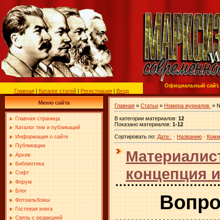
Официальный сайт.
Главная
|
Каталог статей
|
Регистрация
|
Вход
Меню сайта
Главная
»
Статьи
»
Номера журналов.
» №
В категории материалов
:
12
Главная страница
Показано материалов
:
1-12
Каталог тем и публикаций
Информация о сайте
Сортировать по
:
Дате
·
Названию
·
Комм
Публикации
Материалис
Архив
Библиотека
концепция и
Софт
Форум
Блог
Вопро
Фотоальбомы
Гостевая книга
Связь с редакцией