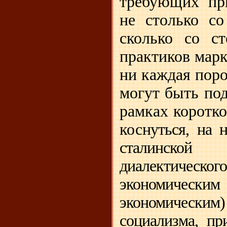
требующих пр
не столько со
сколько со с
практиков марк
ни каждая поро
могут быть по
рамках коротк
кос
нуться, на 
сталинско
диалектиче
экономичес
экономичес
социализма, пр