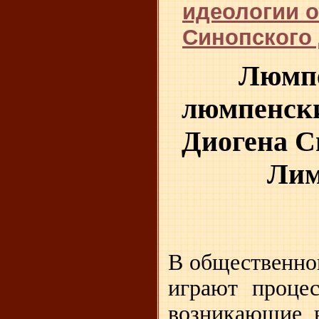
идеологии о
Синопского 
Люмпе
люмпенски
Диогена С
Лим
В общественно
играют проце
возникающие в