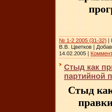
про
№ 1-2 2005 (31-32)
|
В.В. Цветков
|
Добав
14.02.2005
|
Коммент
Стыд как пр
партийной п
Стыд как
правки