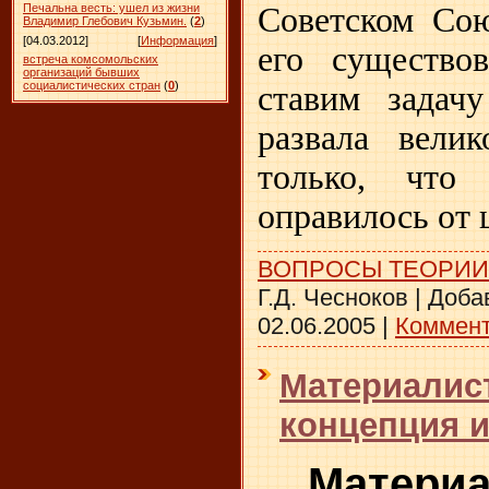
Печальна весть: ушел из жизни
Советском Сою
Владимир Глебович Кузьмин.
(
2
)
[04.03.2012]
[
Информация
]
его существо
встреча комсомольских
организаций бывших
социалистических стран
(
0
)
ставим задач
развала вели
только, что
оправилось от 
ВОПРОСЫ ТЕОРИИ
Г.Д. Чесноков
|
Доба
02.06.2005
|
Коммент
Материалис
концепция и
Материа