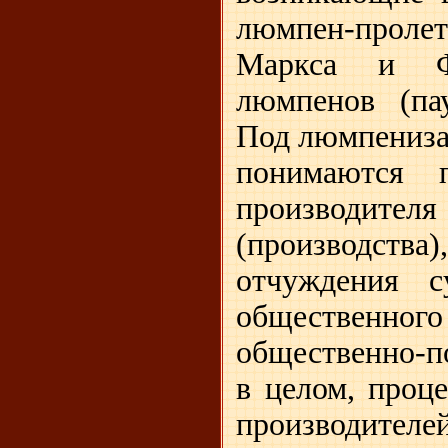
люмпен-проле
Маркса и Ф
люмпенов (пау
Под люмпениза
понимаются п
производи
(производс
отчуждения с
общественно
общественно-п
в целом, проц
производи