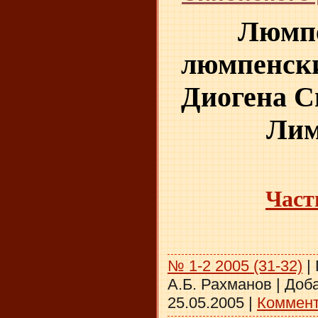
Люмпе
люмпенски
Диогена С
Лим
Част
№ 1-2 2005 (31-32)
|
А.Б. Рахманов
|
Доба
25.05.2005
|
Коммент