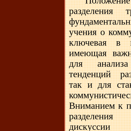
Положен
разделения 
фундамента
учения о комм
ключевая в м
имеющая важн
для анализ
тенденций ра
так и для ста
коммунисти
Вниманием к п
разделения
дискусси