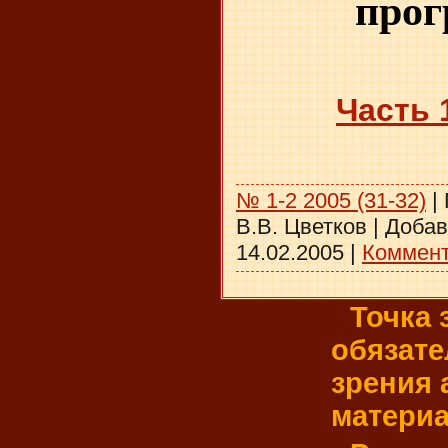
про
Часть 
№ 1-2 2005 (31-32)
|
В.В. Цветков
|
Добав
14.02.2005
|
Коммент
Точка 
обязате
зрения
материа