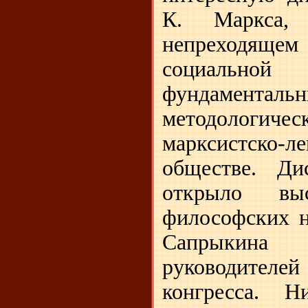
К. Маркса,
непреходящ
социаль
фундаменталь
методологи
марксистско-
обществе. Ди
открыло выс
философских н
Сапрыкин
руководителей
конгресса. 