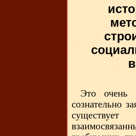
исто
мет
стро
социал
в
Это очень 
сознательно за
существует
взаимосвяз