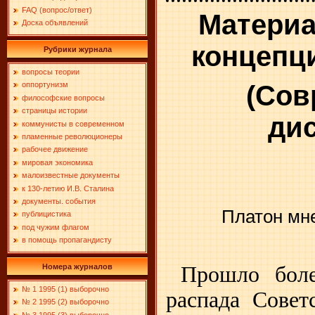
FAQ (вопрос/ответ)
Материа
Доска объявлений
концепц
Рубрики журнала
вопросы теории
(Сов
оппортунизм
философские вопросы
страницы истории
дис
коммунисты в современном
пламенные революционеры
рабочее движение
мировая экономика
малоизвестные документы
к 130-летию И.В. Сталина
документы. события
Платон мне
публицистика
под чужим флагом
в помощь пропагандисту
Номера журналов
Прошло боле
№ 1 1995 (1) выборочно
распада Совет
№ 2 1995 (2) выборочно
№ 3 1995 (3) выборочно