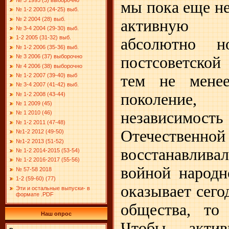
мы пока еще не
№ 1-2 2003 (24-25) выб.
№ 2 2004 (28) выб.
активную 
№ 3-4 2004 (29-30) выб.
1-2 2005 (31-32) выб.
абсолютно н
№ 1-2 2006 (35-36) выб.
№ 3 2006 (37) выборочно
постсоветско
№ 4 2006 (38) выборочно
№ 1-2 2007 (39-40) выб
тем не менее
№ 3-4 2007 (41-42) выб.
поколение, 
№ 1-2 2008 (43-44)
№ 1 2009 (45)
независимос
№ 1 2010 (46)
№ 1-2 2011 (47-48)
Отечеств
№1-2 2012 (49-50)
№1-2 2013 (51-52)
восстанавли
№ 1-2 2014-2015 (53-54)
№ 1-2 2016-2017 (55-56)
войной народн
№ 57-58 2018
1-2 (59-60) (77)
оказывает сего
Эти и остальные выпуски- в
формате .PDF
общества, то
Наш опрос
Чтобы актив