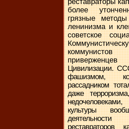
реставраторы ка
более утонче
грязные методы
ленинизма и кле
советское соци
Коммунистичес
коммунистов
приверженц
Цивилизации. ССС
фашизмом, ко
рассадником тота
даже терроризм
недочеловекам
культуры вооб
деятельност
реставраторов к