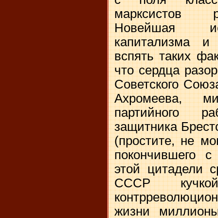
марксистов р
Новейшая ис
капитализма и
вспять таких фак
что сердца разор
Советского Союз
Ахромеева, м
партийного р
защитника Брестс
(простите, не м
покончившего с
этой цитадели с
СССР кучко
контрреволюцион
жизни миллионы