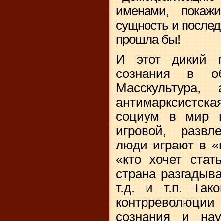
именами, покаж
сущность и послед
прошла бы!
И этот дикий 
сознания в об
Масскультура
антимарксистска
социум в мир 
игровой, развле
люди играют в «п
«кто хочет стат
страна разгадыва
т.д. и т.п. Та
контрреволюции
сознания и на