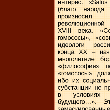
интерес. «Salus
(благо народа
произносил 
революционной 
XVIII века. «
гомососы», «сов
идеологи росс
конца ХХ – нач
многолетние б
«философия» п
«гомососы» дол
ибо их социальн
субстанции не п
в условиях 
будущего…». Э
замаскирован