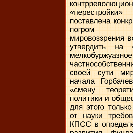
контрревол
«перестройки
поставлена конкр
погром марк
мировоззрения во
утвердить на 
мелкобуржуазное
частнособствен
своей сути ми
начала Горбаче
«смену теорет
политики и обще
для этого тольк
от науки требов
КПСС в определе
развития фунда