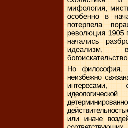
мифология, мисти
особенно в нач
потерпела пор
революция 1905 г
начались разб
идеализм,
богоискательство
Но философия, 
неизбежно связан
интересами,
идеологическ
детерминиро
действительность
или иначе возде
соответствующих 