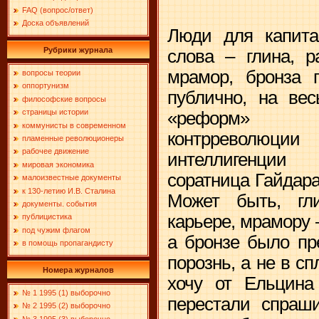
FAQ (вопрос/ответ)
Доска объявлений
Люди для капит
Рубрики журнала
слова – глина, р
мрамор, бронза 
вопросы теории
оппортунизм
публично, на вес
философские вопросы
страницы истории
«реформ» ч
коммунисты в современном
контрреволюции
пламенные революционеры
рабочее движение
интеллигенции 
мировая экономика
соратница Гайдара
малоизвестные документы
к 130-летию И.В. Сталина
Может быть, гл
документы. события
карьере, мрамору 
публицистика
под чужим флагом
а бронзе было пр
в помощь пропагандисту
порознь, а не в с
Номера журналов
хочу от Ельцина
№ 1 1995 (1) выборочно
перестали спраши
№ 2 1995 (2) выборочно
№ 3 1995 (3) выборочно