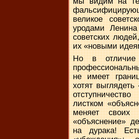
мы видим на те
фальсифицирующ
великое советс
уродами Ленина 
советских людей,
их «новыми иде
Но в отличие 
профессиональны
не имеет грани
хотят выглядеть
отступничеств
листком «объясн
меняет своих 
«объяснение» де
на дурака! Ес