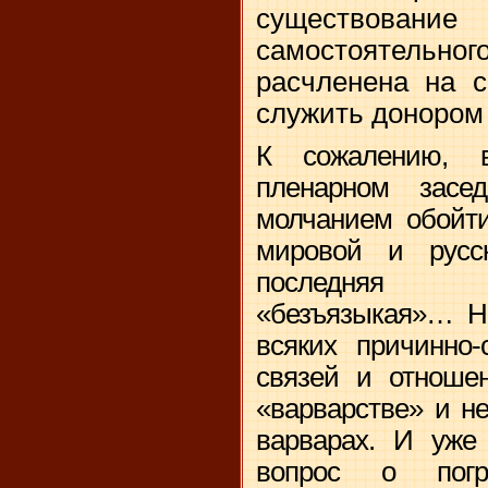
существов
самостоятельного
расчленена на 
служить донором
К сожалению, 
пленарном засе
молчанием обойт
мировой и русск
последняя «
«безъязыкая»… Не
всяких причинно-
связей и отноше
«варварстве» и н
варварах. И уже
вопрос о погро