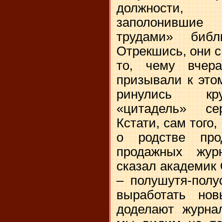
должности, 
заполонивши
трудами» библ
Отрекшись, они с
то, чему вчер
призывали к это
ринулись кр
«цитадель» се
Кстати, сам того,
о родстве пр
продажных жур
сказал академик 
– полушутя-полу
выработать но
доделают журна