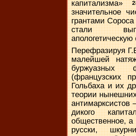
капитализма»
2
значительное чи
грантами Сороса 
стали вып
апологетическую
Перефразируя Г.В
малейшей натяж
буржуазных 
(французских пр
Гольбаха и их др
теории нынешних
антимарксистов –
дикого капит
общественное, а 
русски, шкурни