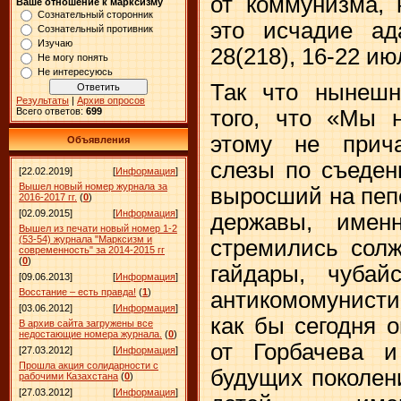
от коммунизма, 
Ваше отношение к марксизму
Сознательный сторонник
это исчадие ад
Сознательный противник
Изучаю
28(218), 16-22 июл
Не могу понять
Не интересуюсь
Так что нынешн
Результаты
|
Архив опросов
того, что «Мы 
Всего ответов:
699
этому не прич
Объявления
слезы по съеден
[22.02.2019]
[
Информация
]
Вышел новый номер журнала за
выросший на пеп
2016-2017 гг.
(
0
)
[02.09.2015]
[
Информация
]
державы, имен
Вышел из печати новый номер 1-2
(53-54) журнала "Марксизм и
стремились солж
современность" за 2014-2015 гг
(
0
)
гайдары, чуба
[09.06.2013]
[
Информация
]
Восстание – есть правда!
(
1
)
антикомомунисти
[03.06.2012]
[
Информация
]
как бы сегодня 
В архив сайта загружены все
недостающие номера журнала.
(
0
)
от Горбачева 
[27.03.2012]
[
Информация
]
Прошла акция солидарности с
будущих поколени
рабочими Казахстана
(
0
)
[27.03.2012]
[
Информация
]