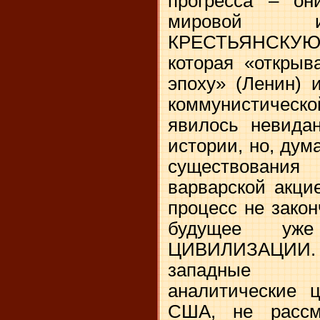
прогресса – о
мировой и
КРЕСТЬЯНСК
которая «открыв
эпоху» (Ленин) 
коммунистичес
явилось невида
истории, но, дум
существовани
варварской акци
процесс не закон
будущее уж
ЦИВИЛИЗАЦИИ
западные р
аналитические 
США, не рассм