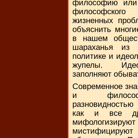
философию или
философского
жизненных проб
объяснить многи
в нашем общес
шараханья из 
политике и идеол
жупелы. Идео
заполняют обыв
Современное знан
и философс
разновидностью 
как и все др
мифологизируют 
мистифицируют