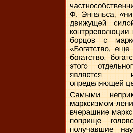
частнособственн
Ф. Энгельса, «ни
движущей сило
контрреволюции в
борцов с марк
«Богатство, еще
богатство, богат
этого отдельн
является и
определяющей ц
Самыми непри
марксизмом-
вчерашние маркс
поприще голово
получавшие нау