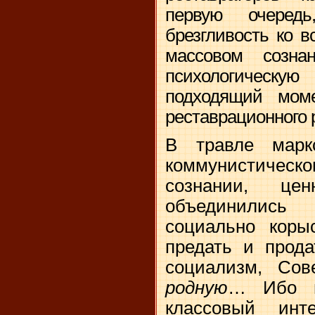
первую очередь
брезгливость ко 
массовом созна
психологическую
подходящий мом
реставрационного 
В травле маркс
коммунистическо
сознании, це
объединились
социально коры
предать и прода
социализм, Со
родную
… Ибо и
классовый инт