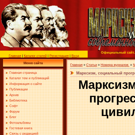
Официальный сайт.
Главная
|
Каталог статей
|
Регистрация
|
Вход
Меню сайта
Главная
»
Статьи
»
Номера журналов.
»
№
Марксизм, социальный прогре
Главная страница
Каталог тем и публикаций
Марксизм
Информация о сайте
Публикации
прогре
Архив
Библиотека
Софт
циви
Форум
Блог
Фотоальбомы
Гостевая книга
Связь с редакцией