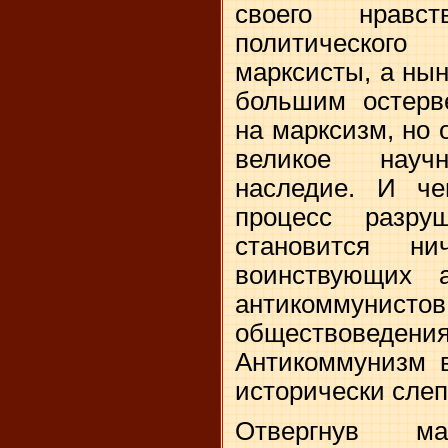
своего нравст
политическо
марксисты, а ны
большим остерв
на марксизм, но 
великое науч
наследие. И ч
процесс разру
становится ни
воинствующих 
антикоммунистов
обществов
Антикоммунизм в
исторически слеп
Отвергнув ма