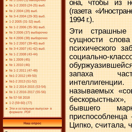
она, чтобы из н
№ 1-2 2003 (24-25) выб.
(газета «Иностра
№ 2 2004 (28) выб.
№ 3-4 2004 (29-30) выб.
1994 г.).
1-2 2005 (31-32) выб.
№ 1-2 2006 (35-36) выб.
Эти страшные 
№ 3 2006 (37) выборочно
сущности слов
№ 4 2006 (38) выборочно
№ 1-2 2007 (39-40) выб
психического за
№ 3-4 2007 (41-42) выб.
№ 1-2 2008 (43-44)
социально-к
№ 1 2009 (45)
обуржуазившей
№ 1 2010 (46)
№ 1-2 2011 (47-48)
запаха част
№1-2 2012 (49-50)
интеллигенции.
№1-2 2013 (51-52)
№ 1-2 2014-2015 (53-54)
называемых «со
№ 1-2 2016-2017 (55-56)
бескорыстных
№ 57-58 2018
1-2 (59-60) (77)
бывшего мар
Эти и остальные выпуски- в
формате .PDF
приспособленца
Ципко, считала, 
Наш опрос