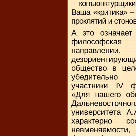
– конъюнктурщики,
Ваша «критика» –
проклятий и стонов
А это означает
философская
направлен
дезориентирую
общество в це
убедительно 
участники IV ф
«Для нашего об
Дальневосточн
университета А.
характерно со
невменяемос