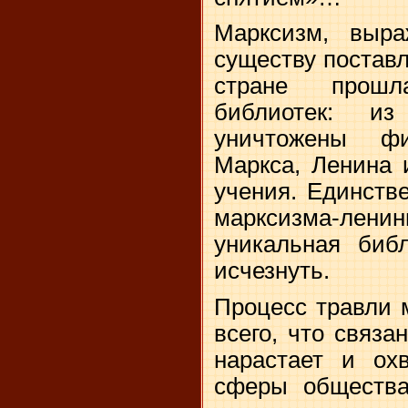
Марксизм, выра
существу поставл
стране прошл
библиотек: 
уничтожены фи
Маркса, Ленина и
учения. Единств
марксизма-лен
уникальная биб
исчезнуть.
Процесс травли м
всего, что связа
нарастает и ох
сферы общества