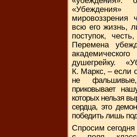
«убеждения»:
«Убеждения»
мировоззрения 
всю его жизнь, 
поступок, честь
Перемена убеж
академическог
душегрейку. «
К. Маркс, – если 
не фальшивые
приковывает нашу
которых нельзя выр
сердца, это демо
победить лишь по
Спросим сегодня 
с поля клас