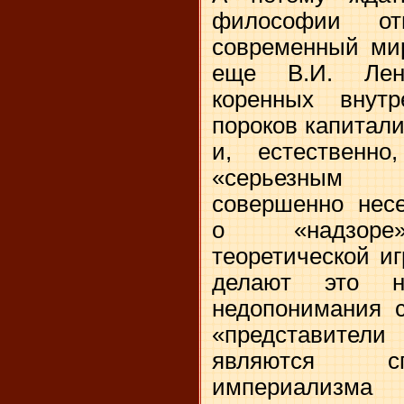
философии от
современный мир
еще В.И. Лен
коренных внут
пороков капитал
и, естественно
«серьезным 
совершенно несе
о «надзоре»
теоретической 
делают это 
недопонимания с
«представите
являются сп
империализ