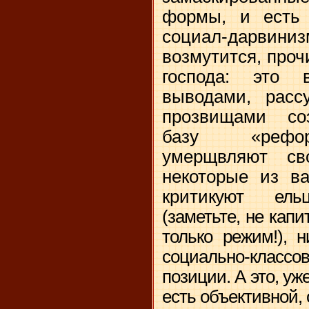
формы, и есть
социал-дарвин
возмутится, проч
господа: это 
выводами, расс
прозвищами со
базу «рефор
умерщвляют св
некоторые из ва
крити
куют ельц
(заметьте, не кап
только режим!), 
социально-кла
позиции. А это, уж
есть объективной, 