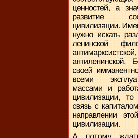
ценностей, а зна
развитие соо
цивилизации. Имен
нужно искать раз
ленинской фи
антимарксистс
антиленинской. 
своей имманентно
всеми эксплуа
массами и работ
цивилизации, то
связь с капиталом
направлении этой
цивилизации.
А потому ждат