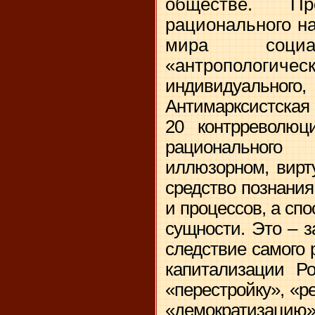
обществе. П
рационального на
мира соци
«антропологическ
индивидуальн
Антимарксистс
20 контрреволюц
рационально
иллюзорном, вирт
средство познани
и процессов, а сп
сущности. Это – 
следствие самого 
капитализации Ро
«перестройку», «
«демократизац