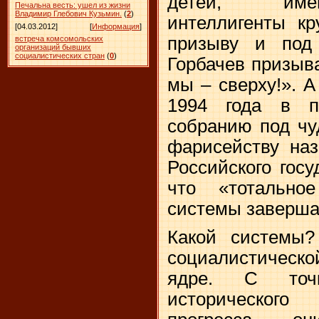
детей, име
Печальна весть: ушел из жизни
Владимир Глебович Кузьмин.
(
2
)
интеллигенты к
[04.03.2012]
[
Информация
]
призыву и под
встреча комсомольских
организаций бывших
социалистических стран
(
0
)
Горбачев призыва
мы – сверху!». 
1994 года в п
собранию под ч
фарисейству на
Российского госу
что «тотально
системы заверша
Какой системы? 
социалистическ
ядре. С точ
исторического 