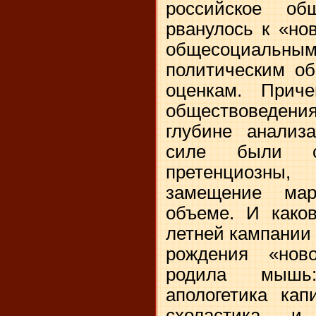
российское общ
рванулось к «но
общесоциаль
политическим об
оценкам. Приче
обществоведен
глубине анализ
силе были с
претенциозны,
замещение ма
объеме. И каков
летней кампании
рождения «нов
родила мышь
апологетика кап
схоластика и