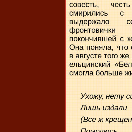
совесть, чес
смирились с 
выдержало с
фронтовичк
покончившей с ж
Она поняла, что 
в августе того ж
ельцинский «Бе
смогла больше 
Ухожу, нету с
Лишь издали
(Все ж крещен
Помолюсь