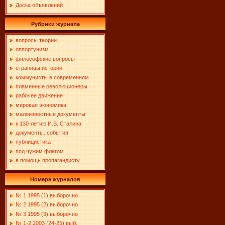
Доска объявлений
Рубрики журнала
вопросы теории
оппортунизм
философские вопросы
страницы истории
коммунисты в современном
пламенные революционеры
рабочее движение
мировая экономика
малоизвестные документы
к 130-летию И.В. Сталина
документы. события
публицистика
под чужим флагом
в помощь пропагандисту
Номера журналов
№ 1 1995 (1) выборочно
№ 2 1995 (2) выборочно
№ 3 1995 (3) выборочно
№ 1-2 2003 (24-25) выб.