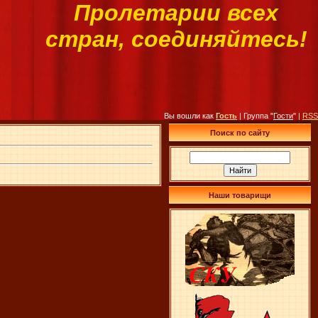
Пролетарии всех
стран, соединяйтесь!
Вы вошли как
Гость
| Группа "
Гости
" |
RSS
Поиск по сайту
Наши товарищи