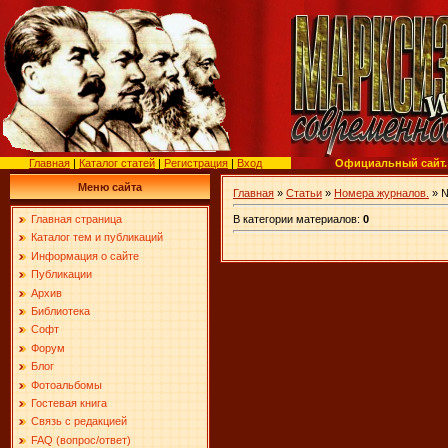
Главная
|
Каталог статей
|
Регистрация
|
Вход
Официальный сайт.
Меню сайта
Главная
»
Статьи
»
Номера журналов.
» №
В категории материалов
:
0
Главная страница
Каталог тем и публикаций
Информация о сайте
Публикации
Архив
Библиотека
Софт
Форум
Блог
Фотоальбомы
Гостевая книга
Связь с редакцией
FAQ (вопрос/ответ)