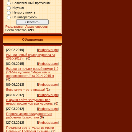
Сознательный противник
Изучаю
Не могу понять
Не интересуюсь
Результаты
|
Архив опросов
Всего ответов:
699
Объявления
[22.02.2019]
[
Информация
]
Вышел новый номер журнала за
2016-2017 гг.
(
0
)
[02.09.2015]
[
Информация
]
Вышел из печати новый номер 1-2
(53-54) журнала "Марксизм и
современность" за 2014-2015 гг
(
0
)
[09.06.2013]
[
Информация
]
Восстание – есть правда!
(
1
)
[03.06.2012]
[
Информация
]
В архив сайта загружены все
недостающие номера журнала.
(
0
)
[27.03.2012]
[
Информация
]
Прошла акция солидарности с
рабочими Казахстана
(
0
)
[27.03.2012]
[
Информация
]
Печальна весть: ушел из жизни
Владимир Глебович Кузьмин.
(
2
)