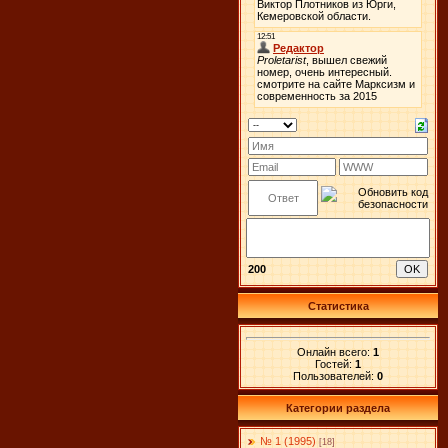
200
Статистика
Онлайн всего:
1
Гостей:
1
Пользователей:
0
Категории раздела
№ 1 (1995)
[18]