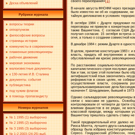
[1]
своего переизбрания»
.
Доска объявлений
В начале августа ФНОФМ через президен
было известно ни об их содержании, ни 
Рубрики журнала
тайную дипломатию в условиях террорис
В октябре
1984 г
. Дуарте предложил п
вопросы теории
переговоры не привели к конкретным рез
оппортунизм
также Вашингтона. С согласия США Ду
получил согласие. 15 октября встреча
философские вопросы
огня, а только о создании совместной к
страницы истории
В декабре
1984 г
. режим Дуарте в одност
коммунисты в современном
В целом, принятие конституции
1983 г
. и
пламенные революционеры
власть, придать ей внутреннюю и вне
рабочее движение
обусловленный им кризис революционног
мировая экономика
По расстановке социально-политически
малоизвестные документы
капиталистического строя послужил де
Как и там, острие этой политики было о
к 130-летию И.В. Сталина
антифашистский язык закончились неуда
реформистов в своих целях, не собирал
документы. события
осуществления власти, сохранила р
публицистика
центральноамериканские дела Киссиндж
назначен Г. Шлаудеманн, бывший в
1973 
под чужим флагом
в помощь пропагандисту
Однако сальвадорские революционеры в 
связи с массами не удалось. Освобод
контролировали от четверти до трети ст
Номера журналов
влиянии фашистов в ее рядах, не мог
классовой природе, между которыми ус
Вашингтону пришлось сделать ставку не
№ 1 1995 (1) выборочно
Такой предварительный итог далеко не
№ 2 1995 (2) выборочно
Риоса Монтта, лучшего друга сальвадор
№ 3 1995 (3) выборочно
образцу была избрана конституционная 
Сересо. Гондурасский д'Обюссон, ген
№ 1-2 2003 (24-25) выб.