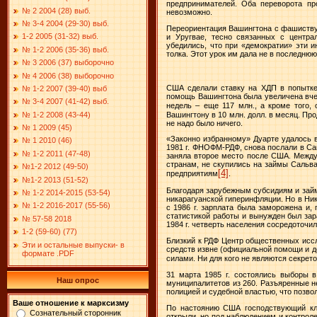
предпринимателей. Оба переворота пр
№ 2 2004 (28) выб.
невозможно.
№ 3-4 2004 (29-30) выб.
Переориентация Вашингтона с фашиствую
1-2 2005 (31-32) выб.
и Уругвае, тесно связанных с центр
убедились, что при «демократии» эти 
№ 1-2 2006 (35-36) выб.
толка. Этот урок им дала не в последню
№ 3 2006 (37) выборочно
№ 4 2006 (38) выборочно
США сделали ставку на ХДП в попытке
№ 1-2 2007 (39-40) выб
помощь Вашингтона была увеличена вче
№ 3-4 2007 (41-42) выб.
недель – еще 117 млн., а кроме того,
№ 1-2 2008 (43-44)
Вашингтону в 10 млн. долл. в месяц. П
не надо было ничего.
№ 1 2009 (45)
«Законно избранному» Дуарте удалось в
№ 1 2010 (46)
1981 г
. ФНОФМ-РДФ, снова послали в Сан
№ 1-2 2011 (47-48)
заняла второе место после США. Между
странам, не скупились на займы Сальв
№1-2 2012 (49-50)
[4]
предприятиям
.
№1-2 2013 (51-52)
Благодаря зарубежным субсидиям и займ
№ 1-2 2014-2015 (53-54)
никарагуанской гиперинфляции. Но в Ни
№ 1-2 2016-2017 (55-56)
с
1986 г
. зарплата была заморожена и,
статистикой работы и вынужден был зар
№ 57-58 2018
1984 г
. четверть населения сосредоточил
1-2 (59-60) (77)
Близкий к РДФ Центр общественных иссл
Эти и остальные выпуски- в
средств извне (официальной помощи и 
формате .PDF
силами. Ни для кого не являются секре
31 марта
1985 г
. состоялись выборы 
Наш опрос
муниципалитетов из 260. Разъяренные 
полицией и судебной властью, что позв
Ваше отношение к марксизму
По настоянию США господствующий клас
Сознательный сторонник
открыли, но под наблюдением и контрол