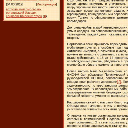
США оно, как и его предшественники, 
силам армии окружить и уничтожить 
[04.03.2012]
[
Информация
]
патрулирование местности, широкое исп
встреча комсомольских
эвакуации после выполнения задачи.
организаций бывших
гербицидами, принудительным переселен
социалистических стран
(
0
)
воду». Только по официальным данным,
сальвадорец.
Доктрина «войны малой интенсивности» в
умы и сердца». На североамериканские 
телевидению каждый день показывали уб
стороны.
Партизанам тоже пришлось переходить к
мобильные группы, способные при под
Латинской Америки, а возможно и мира,
причем не только в отдаленных сельски
стали действовать в 13 из 14 департа
освобожденные районы, убедились в про
можно было сбивать самолеты и вертоле
Новая тактика была бы невозможна, ес
ФНОФМ был образован Политический фр
руководителей ФНОФМ, работавший п
[7]
объединения рабочего движения»
. По
задолженности, по крестьянским делам
землетрясения. В освобожденных район
самоуправления жителей бедняцких окра
большей гибкости, умения не навязывать
Расширение связей с массами благотвор
Объединение началось снизу и побуди
участвовали активисты всех пяти орган
Опираясь на новые организации трудящ
легальных возможностей. Подпольная о
территориальных. Эта сеть покрывала 
провести общенациональную стачку на 