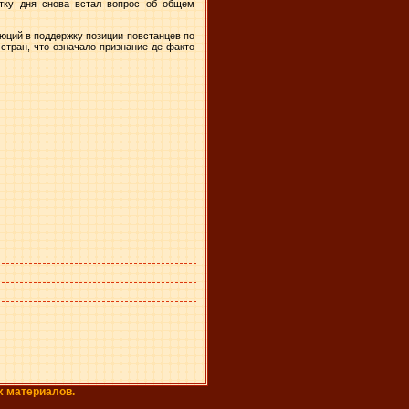
тку дня снова встал вопрос об общем
ций в поддержку позиции повстанцев по
тран, что означало признание де-факто
х материалов.