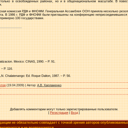
 только в освобожденных районах, но и в общенациональном масштабе. В повес
я.
еская комиссия РДФ и ФНОФМ. Генеральная Ассамблея ООН приняла несколько резолю
та. В
1986 г
. РДФ и ФНОФМ были приглашены на конференцию неприсоединившихся с
примерно 100 государствами.
tizacion. Mexico: CINAS, 1990. – P. 91.
. – P. 116.
LN. Chalatenango: Ed. Roque Dalton, 1987. – P. 56.
ктор
(19.04.2009) |
Автор
:
А.В. Харламенко
Добавлять комментарии могут только зарегистрированные пользователи.
[
Регистрация
|
Вход
]
дакции не обязательно совпадает с точкой зрения авторов опубликованны
цензируются и не возвращаются.