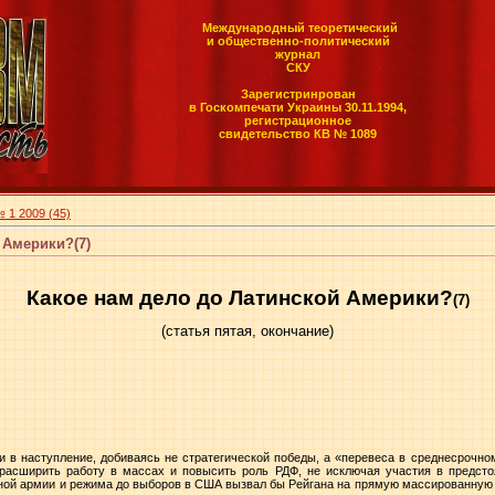
Международный теоретический
и общественно-политический
журнал
СКУ
Зарегистринрован
в Госкомпечати Украины 30.11.1994,
регистрационное
свидетельство КВ № 1089
 1 2009 (45)
 Америки?(7)
Какое нам дело до Латинской Америки?
(7)
(статья пятая, окончание)
и в наступление, добиваясь не стратегической победы, а «перевеса в среднесрочн
«расширить работу в массах и повысить роль РДФ, не исключая участия в предс
ярной армии и режима до выборов в США вызвал бы Рейгана на прямую массированную