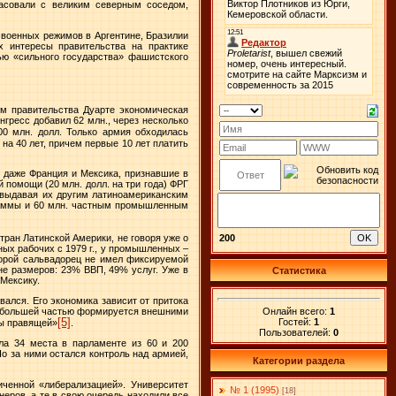
ласовали с великим северным соседом,
 военных режимов в Аргентине, Бразилии
 интересы правительства на практике
ью «сильного государства» фашистского
м правительства Дуарте экономическая
нгресс добавил 62 млн., через несколько
00 млн. долл. Только армия обходилась
 на 40 лет, причем первые 10 лет платить
, даже Франция и Мексика, признавшие в
помощи (20 млн. долл. на три года) ФРГ
 выдавая их другим латиноамериканским
граммы и 60 млн. частным промышленным
200
ран Латинской Америки, не говоря уже о
нных рабочих с
1979 г
., у промышленных –
торой сальвадорец не имел фиксируемой
не размеров: 23% ВВП, 49% услуг. Уже в
Статистика
 Мексику.
ался. Его экономика зависит от притока
Онлайн всего:
1
е большей частью формируется внешними
Гостей:
1
[5]
бы правящей»
.
Пользователей:
0
ла 34 места в парламенте из 60 и 200
 за ними остался контроль над армией,
Категории раздела
иченной «либерализацией». Университет
№ 1 (1995)
[18]
еров, а те в свою очередь находили все