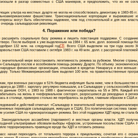
оизошли в разгар совместных с США маневров, и предположить, что их не сог
щих ультра на местных дуарте не могла не способствовать демонтажу в 1983-85 гг.
альноамериканскими фашистами. Транснациональные корпорации и выражавшие их
интересы могут быть обеспечены надежнее, чем под стеснительной и для них власт
ю очередь сальвадорская революция.
4. Поражение или победа?
 расширить социальную базу режима и лишить повстанцев поддержки. С создание
тверо. После выборов к уже выделенным на
1984 г
. 65 млн. долл. военной помощи Ко
[3]
 одобрил 132 млн. на следующий год
. Всего США выделили на три года около 3
родовольствия США поставили с октября
1983 г
. на 49 млн. долл. с рассрочкой платежей
 значительной мере восстановить легитимность режима за рубежом. Многие страны
-Сальвадор послов и возобновили помощь режиму Дуарте. По объему экономической 
народные финансовые организации, отказывая в кредитах Никарагуа и все меньше
адору. Только Межамериканский банк выделил 100 млн. на правительственные про
ам, при военных расходах в 51% бюджета инфляция была ниже, чем в большинстве ст
карагуа до
1988 г
. зарплату регулярно повышали, а в Сальвадоре у сельскохозяйстве
 по данным ООН, с 1983 по
1988 г
. фактически сократилась на 55 и 38%. Каждый в
абатывать на жизнь в «неформальном секторе», разросшемся до рекордных в регио
ась в столице, примерно столько же перебралось за рубеж, главным образом в США и
едований и действий отмечал: «Сальвадор в значительной мере транснационализиров
денежных переводов сальвадорцев, живущих в США). Его политическая система такж
том усилия США по «демократизации» режима. Без этой поддержки ХДП вряд ли стала 
в Законодательную ассамблею (парламент) и местные органы власти. ХДП получи
неудачей ультраправые обозвали выборы «фарсом, устроенным посольством США». Но
оляло терроризировать правящую вроде бы ХДП и готовить реванш.
с начал переходить от тотального террора к прицельному, сочетая его с огран
ем армии. В страну допустили европейских правозащитников и профсоюзных функцион