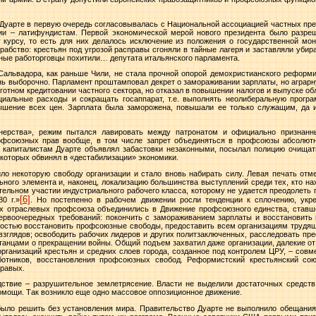
 Дуарте в первую очередь согласовывалась с Национальной ассоциацией частных пр
ии – латифундистам. Первой экономической мерой нового президента было разре
курсу, то есть для них делалось исключение из положения о государственной мон
рабство: крестьян под угрозой расправы сгоняли в тайные лагеря и заставляли убир
нные работорговцы похитили… депутата итальянского парламента.
Сальвадора, как раньше Чили, не стала прочной опорой демохристианского реформи
нь выборочно. Парламент проштамповал декрет о замораживании зарплаты, но аграр
готном кредитовании частного сектора, но отказал в повышении налогов и выпуске о
циальные расходы и сокращать госаппарат, т.е. выполнять неолиберальную прогр
ышение всех цен. Зарплата была заморожена, повышали ее только служащим, да и
тнерства», режим пытался лавировать между патронатом и официально признан
рофсоюзных прав вообще, в том числе запрет объединяться в профсоюзы абсолют
у капиталистам Дуарте объявлял забастовки незаконными, посылал полицию очища
которых обвинял в «дестабилизации» экономики.
ло некоторую свободу организации и стало вновь набирать силу. Левая печать от
ьного элемента и, наконец, локализацию большинства выступлений среди тех, кто на
ельном участии индустриального рабочего класса, которому не удается преодолеть 
[6]
80 г
.»
. Но постепенно в рабочем движении росли тенденции к сплочению, укре
х отраслевых профсоюза объединились в Движение профсоюзного единства, ставш
рвоочередных требований: покончить с замораживанием зарплаты и восстановить 
остью восстановить профсоюзные свободы, предоставить всем организациям трудящи
взглядов; освободить рабочих лидеров и других политзаключенных, расследовать пре
станцами о прекращении войны. Общий подъем захватил даже организации, далекие о
рганизаций крестьян и средних слоев города, созданное под контролем ЦРУ, – со
отников, восстановления профсоюзных свобод. Реформистский крестьянский со
правых.
дствие – разрушительное землетрясение. Власти не выделили достаточных средств
омощи. Так возникло еще одно массовое оппозиционное движение.
ыло решить без установления мира. Правительство Дуарте не выполнило обещания 