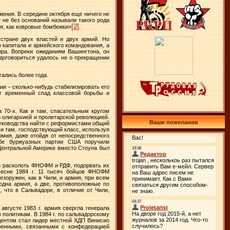
ения. В середине октября еще ничего не
е не без оснований называли такого рода
[2]
я, как ковровые бомбежки»
.
 стране двух властей и двух армий. Но
о капитала и армейского командования, а
ра. Вопреки ожиданиям Вашингтона, он
договориться удалось не о прекращении
ались более года.
и – сколько-нибудь стабилизировать его
ог временный спад классовой борьбы и
 70-х. Как и там, спасательным кругом
олигархией и пролетарской революцией.
Ваши пожелания
 руководства найти с реформистами общий
и там, господствующий класс, используя
рмия, даже отойдя от непосредственного
обе буржуазных партии США поручили
Центральной Америке вместо Стоуна был
ко расколоть ФНОФМ и РДФ, подорвать их
 весне
1984 г
. 11 тысяч бойцов ФНОФМ
езоружен, как в Чили, и армия, при всем
дна армия, а две, противоположные по
 что в Сальвадоре, в отличие от Чили,
 августе
1983 г
. армия свергла генерала
м политикам. В
1984 г
. по сальвадорскому
идентом стал лидер местной ХДП Винисио
оенными, связанными с конфедерацией