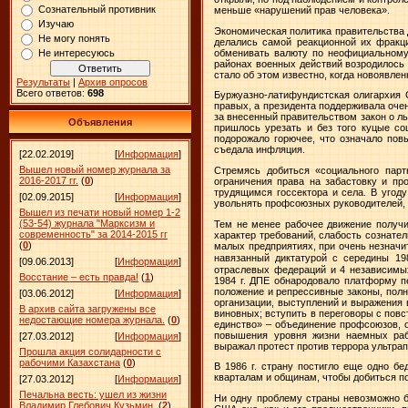
Сознательный противник
меньше «нарушений прав человека».
Изучаю
Экономическая политика правительства
Не могу понять
делались самой реакционной их фракц
обменивать валюту по неофициальному 
Не интересуюсь
районах военных действий возродилось 
стало об этом известно, когда новоявле
Результаты
|
Архив опросов
Всего ответов:
698
Буржуазно-латифундистская олигархия 
правых, а президента поддерживала оче
за внесенный правительством закон о ль
Объявления
пришлось урезать и без того куцые со
подорожало горючее, что означало пов
съедала инфляция.
[22.02.2019]
[
Информация
]
Вышел новый номер журнала за
Стремясь добиться «социального пар
2016-2017 гг.
(
0
)
ограничения права на забастовку и п
трудящимся госсектора и села. В угод
[02.09.2015]
[
Информация
]
увольнять профсоюзных руководителей, 
Вышел из печати новый номер 1-2
(53-54) журнала "Марксизм и
Тем не менее рабочее движение получи
современность" за 2014-2015 гг
характер требований, слабость сознател
(
0
)
малых предприятиях, при очень незначит
навязанный диктатурой с середины
19
[09.06.2013]
[
Информация
]
отраслевых федераций и 4 независимы
Восстание – есть правда!
(
1
)
1984 г
. ДПЕ обнародовало платформу пе
положение и репрессивные законы, полн
[03.06.2012]
[
Информация
]
организации, выступлений и выражения 
В архив сайта загружены все
виновных; вступить в переговоры с пов
недостающие номера журнала.
(
0
)
единство» – объединение профсоюзов, о
повышения уровня жизни наемных раб
[27.03.2012]
[
Информация
]
выражал протест против террора ультра
Прошла акция солидарности с
рабочими Казахстана
(
0
)
В
1986 г
. страну постигло еще одно бе
кварталам и общинам, чтобы добиться п
[27.03.2012]
[
Информация
]
Печальна весть: ушел из жизни
Ни одну проблему страны невозможно б
Владимир Глебович Кузьмин.
(
2
)