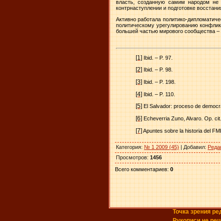
власть, созданную самим народом не
контрнаступлении и подготовке восстани
Активно работала политико-дипломатич
политическому урегулированию конфлик
большей частью мирового сообщества – 
[1]
Ibid. – P. 97.
[2]
Ibid. – P. 98.
[3]
Ibid. – P. 198.
[4]
Ibid. – P. 110.
[5]
El Salvador: proceso de democra
[6]
Echeverria Zuno, Alvaro.
Op. cit
[7]
Apuntes sobre la historia del FM
Категория
:
№ 1 2009 (45)
|
Добавил
:
Реда
Просмотров
:
1456
Всего комментариев
:
0
Точка зрения ре
Рукописи не ре