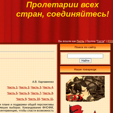
Пролетарии всех
стран, соединяйтесь!
Вы вошли как
Гость
| Группа "
Гости
" |
RSS
Поиск по сайту
Наши товарищи
А.В. Харламенко
Часть 1
.
Часть 2
.
Часть 3
.
Часть 4
.
Часть 5
.
Часть 6
.
Часть 7
.
Часть 8
.
Часть 9
.
Часть 10
.
Часть 11
.
ом плане и поддержки общей перспективы
тоявших выборах. Командование ФНОФМ,
 интервенцию, чтобы спасти возможность