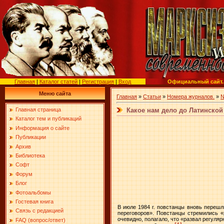
Главная
|
Каталог статей
|
Регистрация
|
Вход
Официальный сайт.
Меню сайта
Главная
»
Статьи
»
Номера журналов.
»
№
Какое нам дело до Латинской
Главная страница
Каталог тем и публикаций
Информация о сайте
Публикации
Архив
Библиотека
Софт
Форум
Блог
Фотоальбомы
Гостевая книга
В июле
1984 г
. повстанцы вновь перешл
Связь с редакцией
переговоров». Повстанцы стремились 
очевидно, полагало, что «развал регул
FAQ (вопрос/ответ)