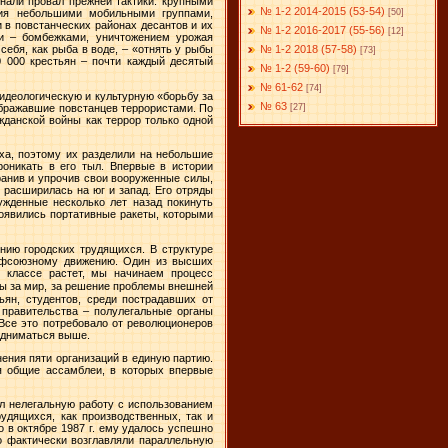
нали провал прежней тактики: крупными
№ 1-2 2014-2015 (53-54)
[50]
вия небольшими мобильными группами,
 в повстанческих районах десантов и их
№ 1-2 2016-2017 (55-56)
[12]
и – бомбежками, уничтожением урожая
№ 1-2 2018 (57-58)
ебя, как рыба в воде, – «отнять у рыбы
[73]
0 000 крестьян – почти каждый десятый
№ 1-2 (59-60)
[79]
№ 61-62
[74]
 идеологическую и культурную «борьбу за
№ 63
ображавшие повстанцев террористами. По
[27]
жданской войны как террор только одной
уха, поэтому их разделили на небольшие
оникать в его тыл. Впервые в истории
ранив и упрочив свои вооруженные силы,
 расширилась на юг и запад. Его отряды
ужденные несколько лет назад покинуть
появились портативные ракеты, которыми
нию городских трудящихся. В структуре
рофсоюзному движению. Один из высших
классе растет, мы начинаем процесс
мы за мир, за решение проблемы внешней
ьян, студентов, среди пострадавших от
 правительства – полулегальные органы
 Все это потребовало от революционеров
подниматься выше.
ения пяти организаций в единую партию.
я общие ассамблеи, в которых впервые
л нелегальную работу с использованием
удящихся, как производственных, так и
о в октябре
1987 г
. ему удалось успешно
о фактически возглавляли параллельную