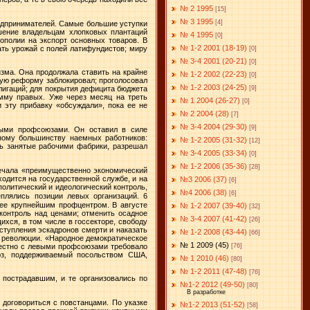
№ 2 1995
[15]
№ 3 1995
[4]
едпринимателей. Самые большие уступки
шение владельцам хлопковых плантаций
№ 4 1995
[0]
ополии на экспорт основных товаров. В
№ 1-2 2001 (18-19)
ать урожай с полей латифундистов; миру
[0]
№ 3-4 2001 (20-21)
[0]
зма. Она продолжала ставить на крайне
№ 1-2 2002 (22-23)
[0]
ную реформу заблокировал; проголосовал
№ 1-2 2003 (24-25)
[9]
блигаций; для покрытия дефицита бюджета
амму правых. Уже через месяц на треть
№ 1 2004 (26-27)
[0]
 эту прибавку «обсуждали», пока ее не
№ 2 2004 (28)
[7]
№ 3-4 2004 (29-30)
[9]
ными профсоюзами. Он оставил в силе
ному большинству наемных работников:
№ 1-2 2005 (31-32)
[12]
ть занятые рабочими фабрики, разрешал
№ 3-4 2005 (33-34)
[0]
№ 1-2 2006 (35-36)
[28]
мечала «преимущественно экономический
ходится на государственной службе, и на
№3 2006 (37)
[6]
политический и идеологический контроль,
№4 2006 (38)
[6]
плялись позиции левых организаций. 6
ее крупнейшим профцентром. В августе
№ 1-2 2007 (39-40)
[32]
контроль над ценами; отменить осадное
№ 3-4 2007 (41-42)
[26]
хся, в том числе в госсекторе, свободу
ступления эскадронов смерти и наказать
№ 1-2 2008 (43-44)
[66]
т революции. «Народное демократическое
№ 1 2009 (45)
вместно с левыми профсоюзами требовало
[76]
юз, поддерживаемый посольством США,
№ 1 2010 (46)
[80]
№ 1-2 2011 (47-48)
[76]
 пострадавшим, и те организовались по
№1-2 2012 (49-50)
[80]
В разработке
договориться с повстанцами. По указке
№1-2 2013 (51-52)
[58]