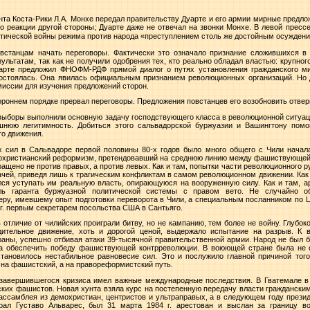
та Коста-Рики Л.А. Монхе передал правительству Дуарте и его армии мирные предлож
о реакции другой стороны; Дуарте даже не отвечал на звонки Монхе. В левой пресс
тической войны режима против народа «преступлением столь же достойным осуждени
овстанцам начать переговоры. Фактически это означало признание сложившихся в
ультатам, так как не получили одобрения тех, кто реально обладал властью: крупног
арте предложил ФНОФМ-РДФ прямой диалог о путях установления гражданского ми
 состоялась. Она явилась официальным признанием революционных организаций. Но 
омиссии для изучения предложений сторон.
ороннем порядке прервал переговоры. Предложения повстанцев его возобновить отверг
 выборы выполнили основную задачу господствующего класса в революционной ситуаци
шнюю легитимность. Добиться этого сальвадорской буржуазии и Вашингтону пом
о движения.
х сил в Сальвадоре первой половины 80-х годов было много общего с Чили начала
мохристианский реформизм, претендовавший на среднюю линию между фашиствующей 
бращено не против правых, а против левых. Как и там, попытки части революционного
чей, приведя лишь к трагическим конфликтам в самом революционном движении. Как 
ся уступать им реальную власть, опирающуюся на вооруженную силу. Как и там, а
оль гаранта буржуазной политической системы с правом вето. Не случайно 
еру, имевшему опыт подготовки переворота в Чили, а специальным посланником по 
г
. первым секретарем посольства США в Сантьяго.
отличие от чилийских проиграли битву, но не кампанию, тем более не войну. Глубо
ительное движение, хоть и дорогой ценой, выдержало испытание на разрыв. К
раны, успешно отбивая атаки 39-тысячной правительственной армии. Народ не был б
ла обеспечить победу фашиствующей контрреволюции. В воюющей стране была не о
тановилось нестабильное равновесие сил. Это и послужило главной причиной того,
 на фашистский, а на правореформистский путь.
 завершившегося кризиса имел важные международные последствия. В Гватемале в
ских фашистов. Новая хунта взяла курс на постепенную передачу власти граждански
ассамблея из демохристиан, центристов и ультраправых, а в следующем году през
ерал Густаво Альварес, был 31 марта
1984 г
. арестован и выслан за границу в