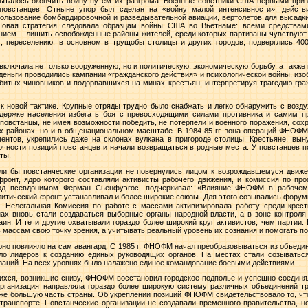
пыталось окончить войну путем их разгрома. Военные советники США первыми приз
повстанцев. Отныне упор был сделан на «войну малой интенсивности»: дейст
ользование бомбардировочной и разведывательной авиации, вертолетов для высадки
 Новая стратегия следовала образцам войны США во Вьетнаме: всеми средствам
ием – лишить освобожденные районы жителей, среди которых партизаны чувствуют с
 переселению, в основном в трущобы столицы и других городов, подверглись 40
ключала не только вооруженную, но и политическую, экономическую борьбу, а также
деньги проводились кампании «гражданского действия» и психологической войны, из
итых чиновников и подорвавшихся на минах крестьян, интерпретируя трагедию гра
 новой тактике. Крупные отряды трудно было снабжать и легко обнаружить с возд
держке населения избегать боя с превосходящими силами противника и самим пр
 повстанцы, не имея возможности победить, не потерпели и военного поражения, сох
х районах, но и в общенациональном масштабе. В 1984-85 гг. зона операций ФНОФМ
ментов, укрепились даже на склонах вулкана в пригороде столицы. Крестьяне, вын
чности позиций повстанцев и начали возвращаться в родные места. У повстанцев 
ты.
ли бы повстанческие организации не повернулись лицом к возрождавшемуся движе
онт, ядро которого составляли активисты рабочего движения, и комиссия по п
од псевдонимом Ферман Сьенфуэгос, подчеркивал: «Влияние ФНОФМ в рабочем 
литический фронт устанавливал и более широкие союзы. Для этого созывались фору
. Нелегальная Комиссия по работе с массами активизировала работу среди крест
ах вновь стали создаваться выборные органы народной власти, а в зоне контроля
ин. И те и другие охватывали гораздо более широкий круг активистов, чем партии.
 массам свою точку зрения, а учитывать реальный уровень их сознания и помогать 
но повлияло на сам авангард. С
1985 г
. ФНОФМ начал преобразовываться из объедин
ло лидеров к созданию единых руководящих органов. На местах стали созыватьс
изаций. На всех уровнях было налажено единое командование боевыми действиями.
ихся, возникшие снизу, ФНОФМ восстановил городское подполье и успешно соединя
рганизация направляла гораздо более широкую систему различных объединений тр
уже большую часть страны. Об укреплении позиций ФНОФМ свидетельствовало то, чт
транспорте. Повстанческие организации не создавали временного правительства, н