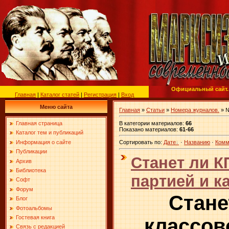
Официальный сайт.
Главная
|
Каталог статей
|
Регистрация
|
Вход
Меню сайта
Главная
»
Статьи
»
Номера журналов.
» №
В категории материалов
:
66
Главная страница
Показано материалов
:
61-66
Каталог тем и публикаций
Информация о сайте
Сортировать по
:
Дате
·
Названию
·
Комм
Публикации
Станет ли 
Архив
Библиотека
партией и ка
Софт
Форум
Стане
Блог
Фотоальбомы
Гостевая книга
классов
Связь с редакцией