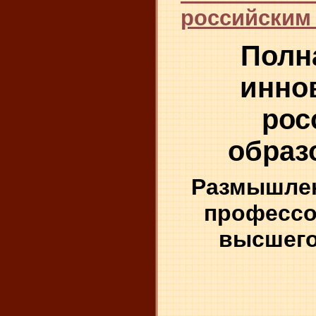
российским 
Полн
инно
рос
образ
Размышлен
профессо
высшего