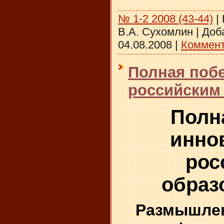
№ 1-2 2008 (43-44)
|
В.А. Сухомлин
|
Доб
04.08.2008
|
Коммент
Полная поб
российским 
Полн
инно
рос
образ
Размышлен