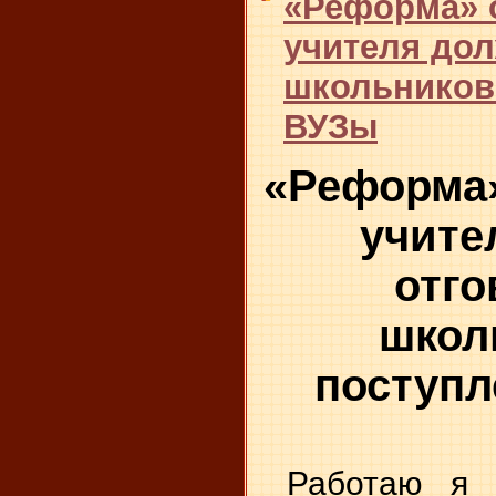
«Реформа» 
учителя до
школьников 
ВУЗы
«Реформа»
учите
отго
школ
поступл
Работаю я 