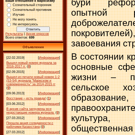
бури рефор
Ваше отношение к марксизму
Сознательный сторонник
опытной р
Сознательный противник
Изучаю
Не могу понять
доброжелател
Не интересуюсь
покровителе
Результаты
|
Архив опросов
Всего ответов:
699
завоевания ст
Объявления
В состоянии к
[22.02.2019]
[
Информация
]
Вышел новый номер журнала за
основные сфе
2016-2017 гг.
(
0
)
[02.09.2015]
[
Информация
]
жизни – пр
Вышел из печати новый номер 1-2
(53-54) журнала "Марксизм и
современность" за 2014-2015 гг
сельское хо
(
0
)
[09.06.2013]
[
Информация
]
образование,
Восстание – есть правда!
(
1
)
[03.06.2012]
[
Информация
]
правоохрани
В архив сайта загружены все
недостающие номера журнала.
(
0
)
культура, 
[27.03.2012]
[
Информация
]
Прошла акция солидарности с
обществе
рабочими Казахстана
(
0
)
[27.03.2012]
[
Информация
]