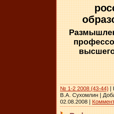
рос
образ
Размышлен
профессо
высшего
№ 1-2 2008 (43-44)
|
В.А. Сухомлин
|
Доб
02.08.2008
|
Коммент