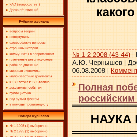
FAQ (вопрос/ответ)
какого
Доска объявлений
Рубрики журнала
вопросы теории
оппортунизм
философские вопросы
страницы истории
№ 1-2 2008 (43-44)
|
коммунисты в современном
пламенные революционеры
А.Ю. Чернышев
|
До
рабочее движение
06.08.2008
|
Коммент
мировая экономика
малоизвестные документы
к 130-летию И.В. Сталина
Полная поб
документы. события
публицистика
российским 
под чужим флагом
в помощь пропагандисту
НАУКА 
Номера журналов
№ 1 1995 (1) выборочно
№ 2 1995 (2) выборочно
№ 3 1995 (3) выборочно