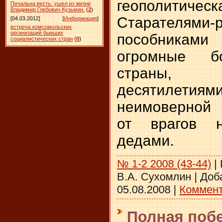
геополитиче
Печальна весть: ушел из жизни
Владимир Глебович Кузьмин.
(
2
)
Старателями-
[04.03.2012]
[
Информация
]
встреча комсомольских
организаций бывших
пособника
социалистических стран
(
0
)
огромные бо
страны,
десятилетия
неимоверной
от врагов 
дедами.
№ 1-2 2008 (43-44)
|
В.А. Сухомлин
|
Доб
05.08.2008
|
Коммент
Полная поб