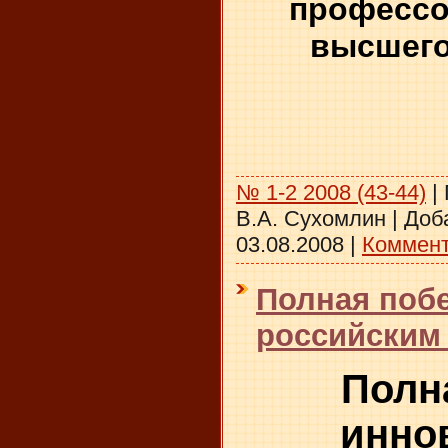
профессо
высшего
№ 1-2 2008 (43-44)
|
В.А. Сухомлин
|
Доб
03.08.2008
|
Коммент
Полная поб
российским 
Полн
инно