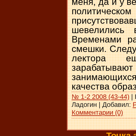
меня, да и у 
политическом
присутствова
шевелились 
Временами ра
смешки. Следу
лектора 
зарабатывают
занимающих
качества обра
№ 1-2 2008 (43-44)
|
Ладогин
|
Добавил:
Комментарии (0)
Точка 