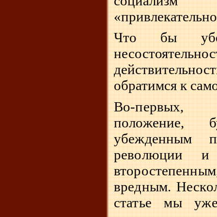
социализ
«привлекательн
Что бы убе
несостоятельно
действительно
обратимся к сам
Во-первых,
положение, 
убежденным п
революции и
второстепенн
вредным. Нескол
статье мы уж