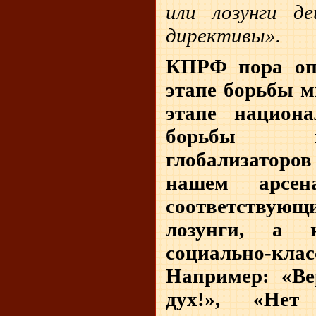
или лозунги д
директивы».
КПРФ пора оп
этапе борьбы м
этапе национа
борьбы н
глобализаторов
нашем арсе
соответству
лозунги, а 
социально-к
Например: «Ве
дух!», «Нет