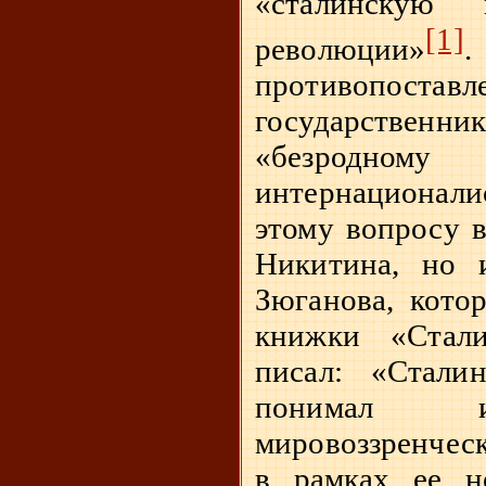
«сталинскую 
[1]
революции»
.
противопоста
государств
«безродном
интернациона
этому вопросу в
Никитина, но 
Зюганова, кото
книжки «Стал
писал: «Стали
понимал и
мировоззренческ
в рамках ее н