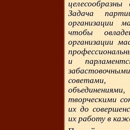
целесообразны 
Задача парт
организации 
чтобы овлад
организации ма
профессиональ
и парламентс
забастовоч
советами,
объединениям
творческими сою
их до совершен
их работу в ка