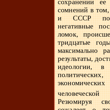
сохранении ее
сомнений в том,
и СССР полн
негативные пос
ломок, происш
тридцатые год
максимально ра
результаты, дос
идеологии, в
политическ
экономических
человеческо
Резюмируя св
сожалеет о т