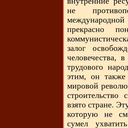
внутренние рес
не противопо
международной
прекрасно по
коммунистическа
залог освобожд
человечества, в
трудового наро
этим, он также
мировой револю
строительство 
взято стране. Эт
которую не см
сумел ухватит