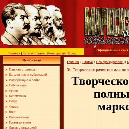
Официальный сайт.
Главная
|
Каталог статей
|
Регистрация
|
Вход
Меню сайта
Главная
»
Статьи
»
Номера журналов.
»
№
Творческое развитие или по
Главная страница
Каталог тем и публикаций
Творческо
Информация о сайте
Публикации
полны
Архив
Библиотека
марк
Софт
Форум
Блог
Фотоальбомы
Гостевая книга
Связь с редакцией