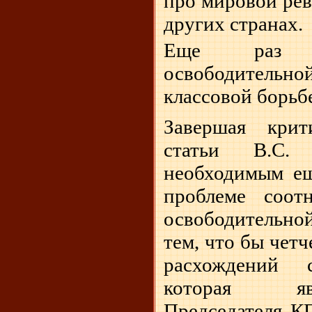
про мировой ре
других странах.
Еще раз о
освободител
классовой борьб
Завершая крит
статьи В.С. 
необходимым ещ
проблеме соот
освободительной
тем, что бы чет
расхождений 
которая яв
Председателя К