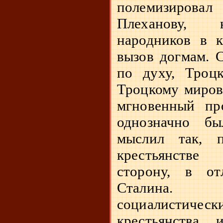
полемизирова
Плеханову, 
народников в к
вызов догмам. 
по духу, Троц
Троцкому миров
мгновенный про
однозначно б
мыслил так, 
крестьянстве
сторону, в о
Сталина.
социалисти
крестьянства