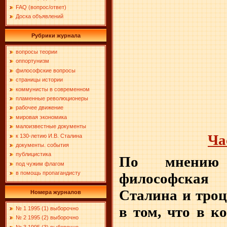
FAQ (вопрос/ответ)
Доска объявлений
Рубрики журнала
вопросы теории
оппортунизм
философские вопросы
страницы истории
коммунисты в современном
пламенные революционеры
рабочее движение
мировая экономика
малоизвестные документы
Ча
к 130-летию И.В. Сталина
документы. события
публицистика
По мнению 
под чужим флагом
в помощь пропагандисту
философская
Сталина и троц
Номера журналов
в том, что в к
№ 1 1995 (1) выборочно
№ 2 1995 (2) выборочно
№ 3 1995 (3) выборочно