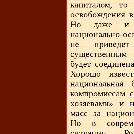
капиталом, то 
освобождения в
Но даже и 
национально-ос
не приведет
существенным 
будет соединена
Хорошо извес
национальная 
компромиссам с
хозяевами» и н
масс за национ
Но в соврем
ситуации. Р