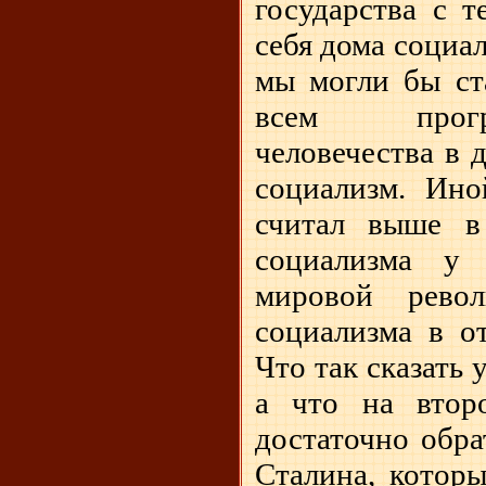
государства с т
себя дома социа
мы могли бы ст
всем прогр
человечества в 
социализм. Ино
считал выше в
социализма у 
мировой рево
социализма в от
Что так сказать 
а что на втор
достаточно обра
Сталина, которы