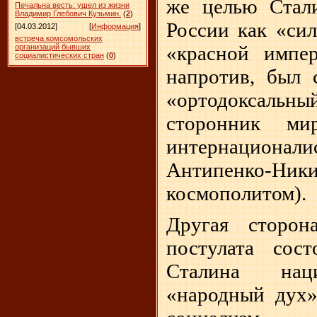
же целью Стал
Печальна весть: ушел из жизни
Владимир Глебович Кузьмин.
(
2
)
России как «сил
[04.03.2012]
[
Информация
]
встреча комсомольских
«красной импе
организаций бывших
социалистических стран
(
0
)
напротив, был 
«ортодоксальный
сторонник ми
интернационал
Антипенко-Ник
космополитом).
Другая сторон
постулата сос
Сталина наци
«народный дух»