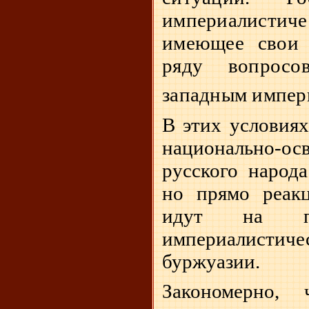
империалисти
имеющее свои 
ряду вопросо
западным импер
В этих условиях
национально-ос
русского народ
но прямо реак
идут на по
империалисти
буржуазии.
Закономерно,