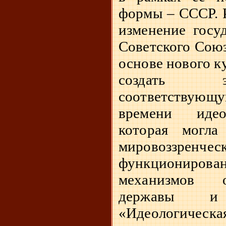
формы – СССР. Р
изменение госу
Советского Союз
основе нового к
создать 
соответству
времени идео
которая могл
мировоззренче
функционирова
механизмов о
державы и
«Идеологическ