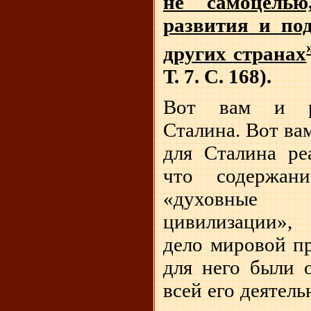
не самоцелью
развития и по
других странах
Т. 7. С. 168).
Вот вам и ре
Сталина. Вот вам
для Сталина ре
что содержан
«духовные 
цивилизации»,
дело мировой п
для него были 
всей его деятель