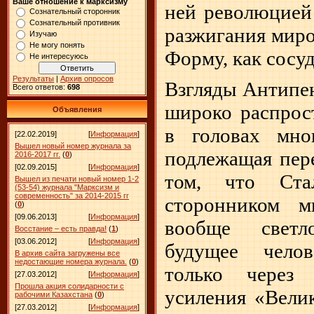
Ваше отношение к марксизму
ней революцией 
Сознательный сторонник
Сознательный противник
разжигания миро
Изучаю
Не могу понять
Форму, как сосу
Не интересуюсь
Результаты
|
Архив опросов
Взгляды Антипе
Всего ответов:
698
широко распрос
Объявления
в головах мно
[22.02.2019]
[
Информация
]
Вышел новый номер журнала за
подлежащая пере
2016-2017 гг.
(
0
)
[02.09.2015]
[
Информация
]
том, что Ст
Вышел из печати новый номер 1-2
(53-54) журнала "Марксизм и
современность" за 2014-2015 гг
сторонником 
(
0
)
[09.06.2013]
[
Информация
]
вообще светл
Восстание – есть правда!
(
1
)
[03.06.2012]
[
Информация
]
будущее челов
В архив сайта загружены все
недостающие номера журнала.
(
0
)
только через
[27.03.2012]
[
Информация
]
Прошла акция солидарности с
усиления «Вели
рабочими Казахстана
(
0
)
[27.03.2012]
[
Информация
]