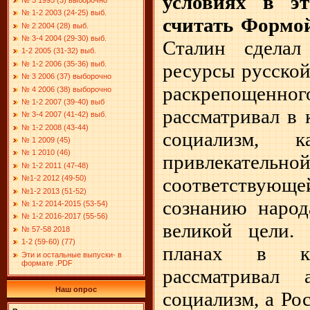
условиях в э
№ 1-2 2003 (24-25) выб.
считать Формой
№ 2 2004 (28) выб.
№ 3-4 2004 (29-30) выб.
Сталин сделал
1-2 2005 (31-32) выб.
№ 1-2 2006 (35-36) выб.
ресурсы русской
№ 3 2006 (37) выборочно
раскрепощенног
№ 4 2006 (38) выборочно
№ 1-2 2007 (39-40) выб
рассматривал в 
№ 3-4 2007 (41-42) выб.
№ 1-2 2008 (43-44)
социализм, к
№ 1 2009 (45)
№ 1 2010 (46)
привлекат
№ 1-2 2011 (47-48)
№1-2 2012 (49-50)
соответствую
№1-2 2013 (51-52)
сознанию наро
№ 1-2 2014-2015 (53-54)
№ 1-2 2016-2017 (55-56)
великой цели.
№ 57-58 2018
1-2 (59-60) (77)
планах в ка
Эти и остальные выпуски- в
формате .PDF
рассматривал 
Наш опрос
социализм, а Ро