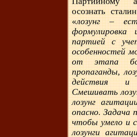
Партийному 
осознать сталин
«
лозунг – ес
формулировка 
партией с уч
особенностей м
от этапа бо
пропаганды, лоз
действия и
Смешивать лозун
лозунг агитаци
опасно. Задача 
чтобы умело и с
лозунги агитаци