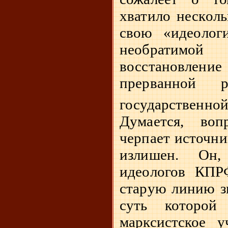
хватило несколь
свою «идеолог
необратимо
восстановле
прерванной р
государстве
Думается, во
черпает источни
излишен. Он
идеологов КПР
старую линию з
суть которой
марксистское у