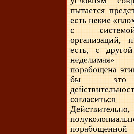
условиям сов
пытается предст
есть некие «пло
с системой
организаций, 
есть, с друго
неделимая»
порабощена эти
бы это со
действительно
согласитьс
Действительно
полуколони
порабощенной