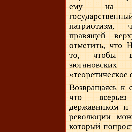
ему на см
государстве
патриотизм, 
правящей верх
отметить, что 
то, чтобы в
зюгановск
«теоретическое 
Возвращаясь к с
что всерьез
державником и
революции мож
который попрост