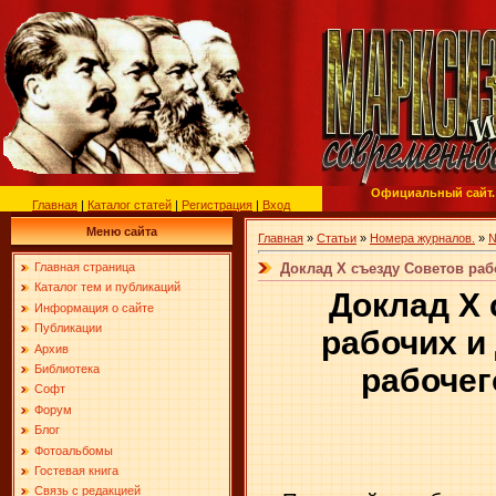
Официальный сайт.
Главная
|
Каталог статей
|
Регистрация
|
Вход
Меню сайта
Главная
»
Статьи
»
Номера журналов.
»
№
Доклад Х съезду Советов рабо
Главная страница
Каталог тем и публикаций
Доклад Х
Информация о сайте
Публикации
рабочих и
Архив
рабоче
Библиотека
Софт
Форум
Блог
Фотоальбомы
Гостевая книга
Связь с редакцией