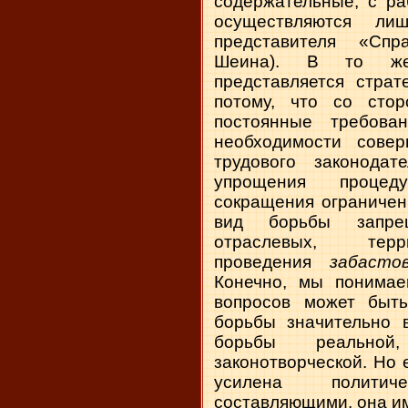
содержательные, с ра
осуществляются ли
представителя «Спр
Шеина). В то же
представляется страт
потому, что со ст
постоянные требова
необходимости совер
трудового законодат
упрощения процеду
сокращения ограничен
вид борьбы запрещ
отраслевых, терр
проведения
забасто
Конечно, мы понимае
вопросов может быть
борьбы значительно 
борьбы реальной
законотворческой. Но 
усилена политич
составляющими, она им