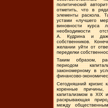
политический автори
отметить, что в ряд
элементы раскола. 
устами «лучшего ме
виновности курса л
необходимости от
А. Кудрина и даж
собственников. Коне
желании уйти от отве
переделки собственност
Таким образом, ра
периодом капита
закономерному в усл
финансово-экономическ
Сегодняшний кризис к
коренные причины,
капитализмом в XIX и
раскрывающая приро
между общественным