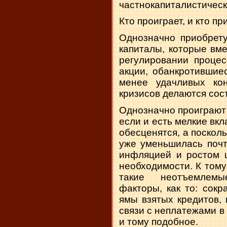
частнокапиталистичес
Кто проиграет, и кто п
Однозначно приобрет
капиталы, которые вме
регулировании процес
акции, обанкротившие
менее удачливых ко
кризисов делаются сос
Однозначно проиграют 
если и есть мелкие вк
обесценятся, а посколь
уже уменьшилась почт
инфляцией и ростом ц
необходимости. К том
такие неотъемлемы
факторы, как то: сок
ямы взятых кредитов, 
связи с неплатежами в 
и тому подобное.