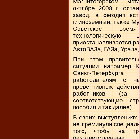
Магнитогорском мет
октябре
2008 г
. оста
завод, а сегодня вс
глинозёмный, также Му
Советское врем
технологическую
приостанавливается р
АвтоВАЗа, ГАЗа, Урала,
При этом правитель
ситуации, например, 
Санкт-Петербург
работодателям с н
превентивных действ
работников (за 
соответствующие ст
пособия и так далее).
В своих выступлениях
не преминули специаль
того, чтобы на тр
безответственные 