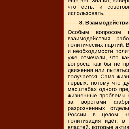
еще нет. Значит, навер
что есть, и совето
использовать.
8. Взаимодействи
Особым вопросом к
взаимодействия раб
политических партий. 
и необходимости поли
уже отмечали, что ка
вопроса, как бы не п
движения или пытаться
получается. Сама жизнь
первых, потому что д
масштабах одного пре
жизненные проблемы 
за воротами фабр
разрозненных отдел
России в целом не
политизация идёт, в
властей, которые акти