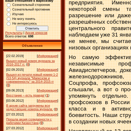
Ваше отношение к марксизму
предприятия. Имен
Сознательный сторонник
некоторой смены т
Сознательный противник
Изучаю
разрешение или даже
Не могу понять
разрешённых собственн
Не интересуюсь
центрального прави
Результаты
|
Архив опросов
наблюдаем уже 31 янва
Всего ответов:
698
не менее, мы счита
Объявления
низовых организациях 
Но самую эффектив
[22.02.2019]
[
Информация
]
Вышел новый номер журнала за
независимые про
2016-2017 гг.
(
0
)
Авиадиспетчеров, док
[02.09.2015]
[
Информация
]
Вышел из печати новый номер 1-2
железнодорожнико
(53-54) журнала "Марксизм и
Соцпрофа, профсоюз
современность" за 2014-2015 гг
(
0
)
слышали, а вот о пр
[09.06.2013]
[
Информация
]
упомянуть отдельн
Восстание – есть правда!
(
1
)
[03.06.2012]
[
Информация
]
профсоюзов в России
В архив сайта загружены все
класса и в активн
недостающие номера журнала.
(
0
)
боевитость. Наши стр
[27.03.2012]
[
Информация
]
Прошла акция солидарности с
в создании новых ячее
рабочими Казахстана
(
0
)
[27.03.2012]
[
Информация
]