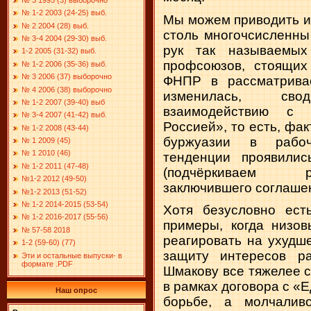
№ 1-2 2003 (24-25) выб.
Мы можем приводить и 
№ 2 2004 (28) выб.
столь многочсисленны
№ 3-4 2004 (29-30) выб.
рук так называемых
1-2 2005 (31-32) выб.
профсоюзов, стоящих
№ 1-2 2006 (35-36) выб.
№ 3 2006 (37) выборочно
ФНПР в рассматрива
№ 4 2006 (38) выборочно
изменилась, сво
№ 1-2 2007 (39-40) выб
взаимодействию с 
№ 3-4 2007 (41-42) выб.
Россией», то есть, фак
№ 1-2 2008 (43-44)
буржуазии в рабоч
№ 1 2009 (45)
№ 1 2010 (46)
тенденции проявилис
№ 1-2 2011 (47-48)
(подчёркиваем р
№1-2 2012 (49-50)
заключившего соглашен
№1-2 2013 (51-52)
№ 1-2 2014-2015 (53-54)
Хотя безусловно ест
№ 1-2 2016-2017 (55-56)
примеры, когда низо
№ 57-58 2018
реагировать на ухудш
1-2 (59-60) (77)
защиту интересов ра
Эти и остальные выпуски- в
формате .PDF
Шмакову все тяжелее 
в рамках договора с «Е
Наш опрос
борьбе, а молчалив