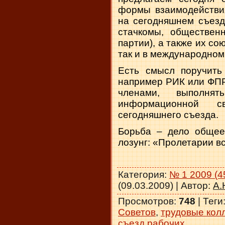
формы взаимодействия
на сегодняшнем съезд
стачкомы, общественн
партии), а также их со
так и в международном
Есть смысл поручить
например РИК или ФПР
членами, выполнят
информационной св
сегодняшнего съезда.
Борьба – дело общее,
лозунг: «Пролетарии вс
Категория
:
№ 1 2009 (4
(09.03.2009) |
Автор
:
А.
Просмотров
:
748
|
Теги
Советов
,
трудовые кол
съезд рабочих