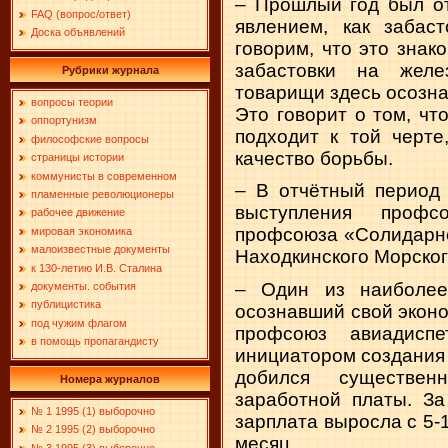
– Прошлый год был от
FAQ (вопрос/ответ)
явлением, как заба
Доска объявлений
говорим, что это знак
забастовки на жел
Рубрики журнала
товарищи здесь осозна
вопросы теории
Это говорит о том, чт
оппортунизм
подходит к той черте
философские вопросы
качество борьбы.
страницы истории
коммунисты в современном
– В отчётный период 
пламенные революционеры
выступления профс
рабочее движение
профсоюза «Солидарно
мировая экономика
малоизвестные документы
Находкинского Морског
к 130-летию И.В. Сталина
– Один из наиболее
документы. события
публицистика
осознавший свой экон
под чужим флагом
профсоюз авиадиспе
в помощь пропагандисту
инициатором создания
добился существе
Номера журналов
заработной платы. За
№ 1 1995 (1) выборочно
зарплата выросла с 5-1
№ 2 1995 (2) выборочно
месяц.
№ 3 1995 (3) выборочно