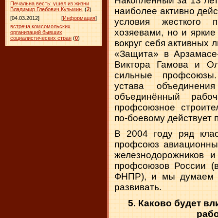
Накопленный за 13 лет
Печальна весть: ушел из жизни
наиболее активно дейс
Владимир Глебович Кузьмин.
(
2
)
[04.03.2012]
[
Информация
]
условия жесткого п
встреча комсомольских
хозяевами, но и ярки
организаций бывших
социалистических стран
(
0
)
вокруг себя активных
«Защита» в Арзамасе-
Виктора Гамова и Ол
сильные профсоюзы.
устава объединени
объединённый рабо
профсоюзное строител
по-боевому действует 
В 2004 году ряд кла
профсоюз авиационны
железнодорожников и
профсоюзов России (в
ФНПР), и мы думаем 
развивать.
5. Каково будет в
рабо