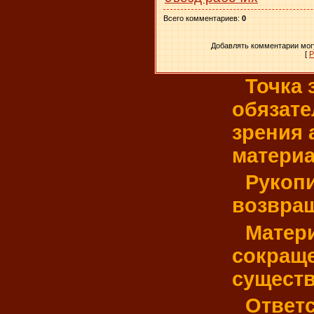
Всего комментариев
:
0
Добавлять комментарии могу
[
Р
Точка 
обязате
зрения
материа
Рукопи
возвра
Матер
сокраще
существ
Ответс