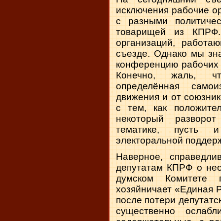
исключения рабочие о
с разными политиче
товарищей из КПРФ.
организаций, работа
съезде. Однако мы зн
конференцию рабочих 
Конечно, жаль, чт
определённая само
движения и от союзник
с тем, как положите
некоторый разворо
тематике, пусть 
электоральной поддер
Наверное, справедли
депутатам КПРФ о нео
думском Комитете 
хозяйничает «Единая Р
после потери депутатс
существенно ослаб