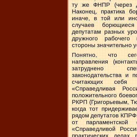
ту же ФНПР (через д
Наконец, практика бо
иначе, в той или ин
случаев борющиеся
депутатам разных уро
дружного рабочего 
стороны значительно у
Понятно, что сег
направления (контак
затруднено спец
законодательства и п
считающих себя 
«Справедливая Рос
положительного боево
РКРП (Григорьевым, Т
когда тот придержива
рядом депутатов КПРФ.
от парламентско
«Справедливой Росси
практических делах 