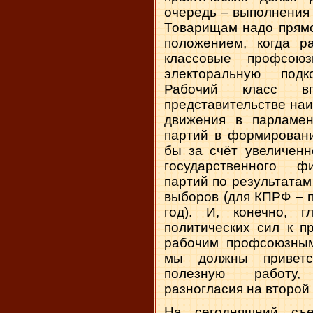
очередь – выполнения
Товарищам надо прямо
положением, когда р
классовые профсою
электоральную подк
Рабочий класс в
представительстве на
движения в парламен
партий в формировани
бы за счёт увеличенн
государственного ф
партий по результатам
выборов (для КПРФ – 
год). И, конечно, г
политических сил к п
рабочим профсоюзным
мы должны приветс
полезную работу, 
разногласия на второй 
На сегодняшний съ