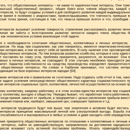
того, что
общественные интересы
– не какие-то надличностные интересы. Они тож
ивысший общественный прогресс
, общее благо всех членов общества, каждой с
ересов, то будут созданы условия и для свободного развития каждой индивидуально
вое время в полемике с анархистами, провозглашавшими, что «личность превыше вс
ская точка зрения, состоящая в том, что «масса превыше всего» и что, освободив
нтересов вызывает усиление товарности, стремление рассматривать развитие лично
инная же забота о всестороннем развитии личности каждого члена общества б
как экономическое условие реализации этой задачи.
ря о необходимости сочетания общественных, коллективных и личных интересов,
ресов. Но ведь при социализме, как уже говорилось, имеются неантагонистическ
 интересами, и они не могут себя не проявлять. В силу наличия этих противоречий 
общественных интересов. По тем вопросам развития хозяйства, которые в силу единс
поставлен во главу угла, проблема приоритета, разумеется, не возникает. Она в
вных и личных интересов, не совпадают. В этих случаях неизбежно приходится ре
ритет. Характер собственности на средства производства определяет приоритетност
 общественные интересы. На словах и Горбачев признавал, что система интере
рдинация на базе коренных интересов народа»
[64].
ании интересов или о правильном их сочетании. Надо отдавать себе отчет в том, как
 и задаче усиления непосредственно общественного характера социалистического пр
их интересов социальных групп, коллективов, личностей осуществляется
на основе 
ому коллективу, каждому работнику, и в этом основа единства интересов при социал
 коллективу, выгодно и обществу. Нередко бывает, что заработная плата работников
, когда премия зависит от прибыли, и предприятия с целью увеличения прибыли вме
нижения планов или, наоборот, завышения цен, совершают приписки и т.д.
и интересов трудящихся будут тем выше, чем энергичнее и активнее будет вестись
интересов принципом максимальной личной или узкогрупповой выгоды. Борьба эта 
посабливаться и маскироваться в любых условиях и даже находить себе оправдате
ения приоритета общественных интересов по отношению к коллективным и личным
ти интересы, найти их равнодействующую, направленную на достижение народнохо
ресов искажает суть истинной постановки проблемы. Искать «равнодействующ