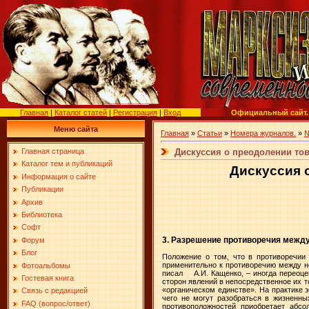
Главная
|
Каталог статей
|
Регистрация
|
Вход
Официальный сайт.
Меню сайта
Главная
»
Статьи
»
Номера журналов.
»
№
Дискуссия о преодолении тов
Главная страница
Каталог тем и публикаций
Дискуссия 
Информация о сайте
Публикации
Архив
Библиотека
Софт
3. Разрешение противоречия межд
Форум
Блог
Положение о том, что в противоречии 
применительно к противоречию между н
Фотоальбомы
писал
А.И. Кащенко, – иногда переоц
Гостевая книга
сторон явлений в непосредственное их 
«органическом единстве». На практике 
Связь с редакцией
чего не могут разобраться в жизненны
FAQ (вопрос/ответ)
противоположностей приобретает абсо