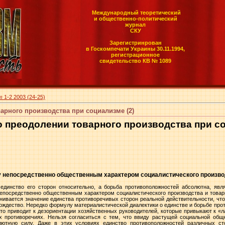
Международный теоретический
и общественно-политический
журнал
СКУ
Зарегистринрован
в Госкомпечати Украины 30.11.1994,
регистрационное
свидетельство КВ № 1089
 1-2 2003 (24-25)
арного производства при социализме (2)
о преодолении товарного производства при 
у непосредственно общественным характером социалистического произво
единство его сторон относительно, а борьба противоположностей абсолютна, яв
епосредственно общественным характером социалистического производства и товарн
енивается значение единства противоречивых сторон реальной действительности, ч
тождество. Нередко формулу материалистической диалектики о единстве и борьбе про
это приводит к дезориентации хозяйственных руководителей, которые привыкают к «л
х противоречиях. Нельзя согласиться с тем, что ввиду растущей социальной об
лютную силу. Даже в этих условиях единство противоположностей различных ст