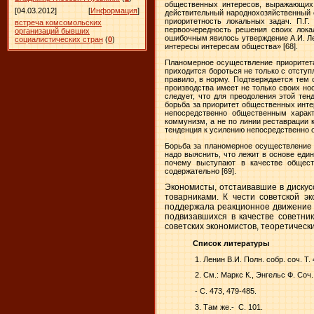
общественных интересов, выражающих 
[04.03.2012]
[
Информация
]
действительный народнохозяйственный о
приоритетность локальных задач. П.Г.
встреча комсомольских
первоочередность решения своих лока
организаций бывших
ошибочным явилось утверждение А.И. Лев
социалистических стран
(
0
)
интересы интересам общества»
[68].
Планомерное осуществление приоритета
приходится бороться не только с отступ
правило, в норму. Подтверждается тем 
производства имеет не только своих но
следует, что для преодоления этой те
борьба за приоритет общественных инте
непосредственно общественным характ
коммунизм, а не по линии реставрации 
тенденция к усилению непосредственно 
Борьба за планомерное осуществление 
надо выяснить, что лежит в основе еди
почему выступают в качестве общест
содержательно [69].
Экономисты, отстаивавшие в дискус
товарниками. К чести советской э
поддержала реакционное движение к 
подвизавшихся в качестве советни
советских экономистов, теоретичес
Список литературы
1. Ленин В.И. Полн. собр. соч. Т. 4
2. См.: Маркс К., Энгельс Ф. Соч. 2
- С. 473, 479-485.
3. Там же.-
С. 101.