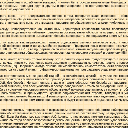
 социализма и ослаблению товарности может быть осуществлена лишь благодаря том
нтересами, приходят друг с другом в противоречие, это противоречие разрешает
едного осуществления
.
рать верх, – это, следовательно, вопрос о том, приоритет каких интересов – об
приоритета общественных экономических интересов укрепляться диалектическое 
вать, вследствие попыток утвердить приоритет не общественных, а каких-либо иных и
между непосредственно общественным характером социалистического производс
ра производства и ослабления товарности состоит, таким образом, в осуществлении
е всего более конкретно выражается борьба за перерастание социализма в полный ко
х интересов как выражающих главное содержание личных интересов всех члено
ной собственности и ее дальнейшего развития. Приоритет иных интересов означа
де ЦК КПСС XXVII съезду партии была отмечена «такая актуальная проблема регу
овного приоритета общенародных интересов над интересами отраслей и регионов»
[58].
ется, может вставать только потому, что в рамках единства, существующего в пер
м, где частичные устремления, даже законные и оправданные, начинают довлеть над 
тности»
[59]. Например, «когда отношения хозяйственной самостоятельности приобр
вигаются на задний план, что фактически равнозначно превращению отдельных предпр
ух противоположных: тенденций (одной – к ослаблению, другой – к усилению товар
го характера социалистического производства не следует понимать в том смысле,
бой, без борьбы. Нельзя понимать дело и таким образом, что борьба за приорит
ской личности, при всех условиях и всегда победоносна. Это было бы упрощением. 
ьба за усиление непосредственно общественной природы социализма, за приоритет о
 возможностей и преимуществ, данных социалистическим строем, тенденция к у
ости непременно берет верх. И только при этом условии «попытки отдельных лиц ил
 обречены; в конечном итоге они неизбежно будут искоренены и подавлены как чужд
й явился прямым порождением и выражением непосредственно общественной природ
вить общественные интересы выше личных никак не похожа поэтому на придуманн
[62]. Если бы было так, как пишет А.С. Ципко, то построение полного коммунизма 
ришло бы тогда полное безразличие к делам общества. Опосредствование удовлетво
личных интересах, делает трудящихся материально заинтересованными во всем ход
 непреходящей правильно ставилась задача «обеспечивать приоритет общегосударств