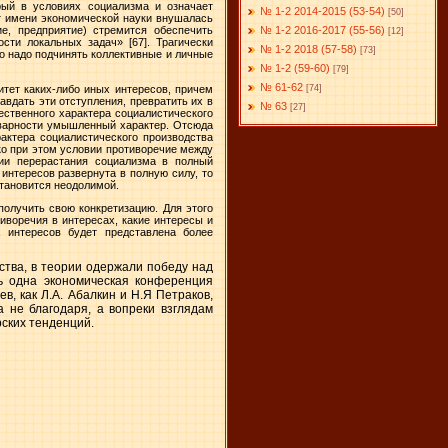
рый в условиях социализма и означает
№ 1-2 2014-2015 (53-54)
[50]
от имени экономической науки внушалась
№ 1-2 2016-2017 (55-56)
ие, предприятие) стремится обеспечить
[12]
ости локальных задач»
[67]. Трагически
№ 1-2 2018 (57-58)
[73]
то надо подчинять коллективные и личные
№ 1-2 (59-60)
[79]
№ 61-62
[74]
тет каких-либо иных интересов, причем
авдать эти отступления, превратить их в
№ 63
[27]
ественного характера социалистического
товарности умышленный характер. Отсюда
актера социалистического производства
ко при этом условии противоречие между
нии перерастания социализма в полный
интересов развернута в полную силу, то
становится неодолимой.
олучить свою конкретизацию. Для этого
иворечия в интересах, какие интересы и
 интересов будет представлена более
ства, в теории одержали победу над
ть одна экономическая конференция
в, как Л.А. Абалкин и Н.Я Петраков,
 не благодаря, а вопреки взглядам
ских тенденций.