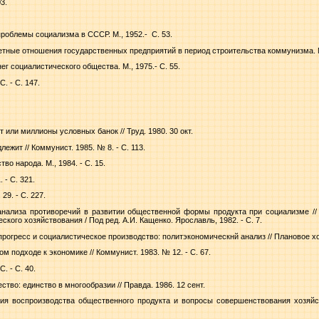
03.
проблемы социализма в СССР. М., 1952.-
С. 53.
четные отношения государственных предприятий в период строительства коммунизма. М.
г социалистического общества. М., 1975.- С. 55.
. - С. 147.
 или миллионы условных банок // Труд. 1980. 30 окт.
ежит // Коммунист. 1985. № 8. - С. 113.
во народа. М., 1984. - С. 15.
 - С. 321.
29. - С. 227.
анализа противоречий в развитии общественной формы продукта при социализме /
кого хозяйствования / Под ред. А.И. Кащенко. Ярославль, 1982. - С. 7.
прогресс и социалистическое производство: политэкономическнй анализ // Плановое хо
м подходе к экономике // Коммунист. 1983. № 12. - С. 67.
. - С. 40.
тво: единство в многообразии // Правда. 1986. 12 сент.
рия воспроизводства общественного продукта и вопросы совершенствования хозяйс