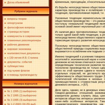
временным, преходящим, относительным,
Доска объявлений
Из борьбы непосредственно общественно
характера производства и ослабления 
Рубрики журнала
тенденция, противоположная первой, т.е
Указанные тенденции
неравносильны
вв
вопросы теории
общественное производство – это
разви
оппортунизм
постольку генеральной тенденцией явл
основой своей имеет неуклонный рост об
философские вопросы
страницы истории
Из наличия двух противоположных тенде
только одной какой-либо тенденции, а
р
коммунисты в современном
непосредственно общественного характер
тормозящие процесс развития непосред
пламенные революционеры
рабочее движение
Поскольку непосредственно обществен
общественной природы социализма выра
мировая экономика
выражается в ослаблении или подрыве э
малоизвестные документы
Именно тенденцией к усилению товарнос
к 130-летию И.В. Сталина
носителей в экономической науке и хозя
документы. события
денежном исчислении отмечался значител
определяющим техническое развитие пр
публицистика
технологии производства не только сд
под чужим флагом
всего по этой причине сдвиги в техно
отдельных отраслей, не достигнуто к
в помощь пропагандисту
эффективности общественного труда»
политической обстановки в низовых 
преимущественно к стоимостным резуль
Номера журналов
денежного интереса...»
[57].
Дело здесь, однако, не в денежных изм
№ 1 1995 (1) выборочно
товарно-денежных отношений, развив
№ 2 1995 (2) выборочно
измерители должны служить лишь
сре
интересов общества интересы увеличени
№ 3 1995 (3) выборочно
каких-либо
особенных
интересов. Так
социалистического производства, к
№ 1-2 2003 (24-25) выб.