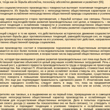
 тогда как их борьба абсолютна, поскольку абсолютно движение и развитие»
[55].
го социалистического производства с товарностью вытекает позитивная тенденция 
товарности. Из борьбы товарности с непосредственно общественным характером со
. тенденция ослабления непосредственно общественной природы социализма и усилени
иду неравноценности сторон противоречия, с борьбой которых они связаны. Поско
вающееся
под воздействием развития производительных сил целое, а товарность – ли
яется тенденция к ослаблению товарности и усилению непосредственно обществен
щественного характера производства. С ней связаны развитие социализма и перерас
нций следует в то же время, что действительное историческое движение социалисти
езультат борьбы
двух противоположных тенденций, равнодействующая сил, их под
а производства и направленным на его усиление, противостоят действия, направлен
ственно общественной природы социализма.
ное производство состоит в планомерном подчинении его общественным интересам
жается во все более полном и последовательном проведении общественных интерес
того планомерного подчинения, в возрастании числа нарушений общественных интерес
ти, которая при имевшемся уровне развития производительных сил пока еще была об
йственной практике объясняется целый ряд наших хозяйственных затруднений. Речь иде
ьный рост, а должного прироста производительности труда и продукции не происходи
оизводства. Как отмечал П. Игнатовский, возможность наращивать стоимостные вел
ерживает технический прогресс, но и резко ослабляет всякие стимулы его, включа
логическом совершенствовании производства еще не стали всеобщими, существенн
рутого поворота в повышении производительности труда, экономии материальных
[56]. Это еще раз подтверждает правильность сделанного ранее П. Игнатовским выв
звеньях народного хозяйства, следует иметь в виду, что, пока на предприяти
татам и оценкам, политика в хозяйствовании, хотим мы того или не хотим, отсту
ерителях как таковых, а в выдвижении их на первый план, превращении их в
самоцел
ающее непосредственно общественный характер производства и ослабляющее тов
дством
для осуществления общественных интересов. Дело в попытках отдельных
я своего дохода (с какими бы показателями оно ни было связано), т.е. утвердить 
ие попытки и порождают тенденцию к усилению товарности и ослаблению непо
ак тенденцию, противоположную перерастанию социализма в полный коммунизм