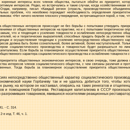
коренные интересы всех членов общества, пытаться обойти их приоритет, кото
птимум интересов. Редко, но встречались и такие случаи, когда хозяйственникам 
 Олдак, например, писал: «Каждый регион (отрасль, производственное объединен
льных проблем, что неизбежно порождает необходимость определения приоритетн
икова: «Нет ничего нелепее плоского утверждения, встречающегося порой, о том, ч
 общественных интересов происходит не без борьбы с попытками утвердить приори
лениями от общественных интересов на практике, но и с попытками теоретически опр
самым, что и тенденция к усилению товарности и ослаблению непосредственно общ
сителей, но и теоретических выразителей, способных придать борьбе за усиление 
нденции и осуществления тенденции к усилению непосредственно общественного хар
ресов должна быть более сознательной, более активной, более наступательной. Толь
ером социалистического производства и товарностью будет разрешаться по ли
капитализма. Если борьба за планомерное осуществление приоритета общественных 
общественного характера социалистического производства и ослаблению товарности 
приоритета общественных экономических интересов, в свою очередь, тоже должна п
нства интересов членов социалистического общества, с чем связаны различия и прот
венных. Тогда борьба за планомерное осуществление приоритета общественных
сиях непосредственно общественный характер социалистического производ
кономической науки Горбачеву так и не удалось добиться того, чтобы хо
рынку, на котором он настаивал, опираясь на таких ренегатов и отщепенце
ков и помощников Горбачева. Реставрация капитализма в СССР произошла
ки разгромивших товарников, явившихся носителями реакционных реставратор
1. - С. 314.
-е изд. Т. 46, ч. 1.