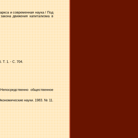
аркса и современная наука / Под
 закона движения капитализма в
Т. 1. - С. 704.
 Непосредственно общественное
кономические науки. 1983. № 11.