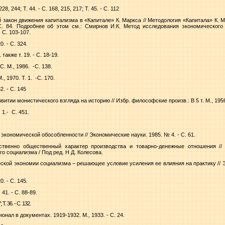
28, 244; Т. 44. - С. 168, 215, 217; Т. 45. - С. 112
 закон движения капитализма в «Капитале» К. Маркса // Методология «Капитала» К. М
. С. 84. Подробнее об этом см.: Смирнов И.К. Метод исследования экономического
- С. 103-107.
0. - С. 324.
 также т. 19. - С. 18-19.
. М., 1986.
-С. 138.
., 1970. Т. 1.
-С. 170.
2. - С. 145
витии монистического взгляда на историю // Избр. философские произв.: В 5 т. М., 1956. 
 1.-
С. 451.
экономической обособленности // Экономические науки. 1985. № 4. - С. 61.
твенно общественный характер производства и товарно-денежные отношения //
о социализма / Под ред. Н Д. Колесова.
еской экономии социализма – решающее условие усиления ее влияния на практику // Э
0. - С. 145.
41. - С. 88-89.
 Т. 36. - С. 132.
ал в документах. 1919-1932. М., 1933. - С. 24.