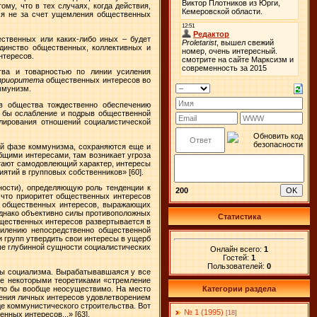
у, что в тех случаях, когда действия,
ся не за счет ущемления общественных
щественных или каких-либо иных – будет
единство общественных, коллективных и
нтересов.
тва и товарностью по линии усиления
приоритета
общественных интересов во
ммунизм.
в общества тождественно обеспечению
л бы ослабление и подрыв общественной
лирования отношений социалистической
вой фазе коммунизма, сохраняются еще и
общими интересами, там возникает угроза
етают самодовлеющий характер, интересы
иятий в групповых собственников»
[60].
ности), определяющую роль тенденции к
200
 что приоритет общественных интересов
ет общественных интересов, выражающих
Однако объективно силы противоположных
Статистика
бщественных интересов развертывается в
силению непосредственно общественной
и групп утвердить свои интересы в ущерб
ые глубинной сущности социалистических
Онлайн всего:
1
Гостей:
1
Пользователей:
0
ы социализма. Вырабатывавшаяся у все
ое некоторыми теоретиками «стремление
было бы вообще неосуществимо. На место
Категории раздела
рения личных интересов удовлетворением
е коммунистического строительства. Вот
№ 1 (1995)
[18]
енных интересов...»
[63].