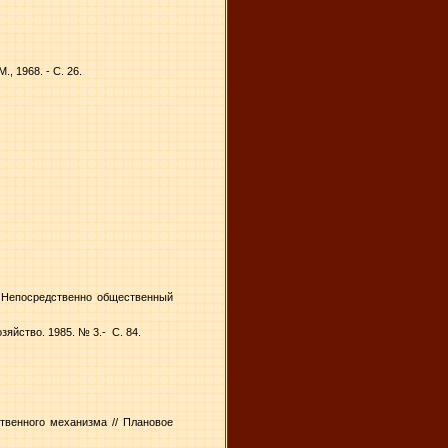
, 1968. - С. 26.
/ Непосредственно общественный
зяйство. 1985. № 3.-
С. 84.
твенного механизма // Плановое