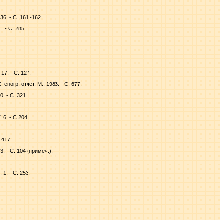
36. - С. 161 -162.
.
- С. 285.
17. - С. 127.
еногр. отчет. М., 1983. - С. 677.
0. - С. 321.
 6. - С 204.
 417.
3. - С. 104 (примеч.).
. 1.-
С. 253.