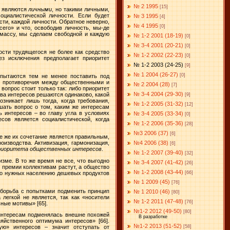
№ 2 1995
[15]
е являются
личными
, но такими личными,
оциалистической личности. Если будет
№ 3 1995
[4]
сти, каждой личности. Обратное неверно,
№ 4 1995
[0]
его» и что, освободив личность, мы-де
 массу, мы сделаем свободной и каждую
№ 1-2 2001 (18-19)
[0]
№ 3-4 2001 (20-21)
[0]
сти трудящегося не более как средство
№ 1-2 2002 (22-23)
[0]
ез исключения предполагает приоритет
№ 1-2 2003 (24-25)
[9]
№ 1 2004 (26-27)
[0]
 пытаются тем не менее поставить под
ие противоречия между общественными и
№ 2 2004 (28)
[7]
вопрос стоит только так: либо приоритет
№ 3-4 2004 (29-30)
тва интересов решаются одинаково, какой
[9]
озникает лишь тогда, когда требования,
№ 1-2 2005 (31-32)
[12]
шать вопрос о том, каким же интересам
ь интересов – во главу угла в условиях
№ 3-4 2005 (33-34)
[0]
сов является социалистической, когда
№ 1-2 2006 (35-36)
[28]
№3 2006 (37)
[6]
ое же их сочетание является правильным,
№4 2006 (38)
оизводства. Активизация, гармонизация,
[6]
приоритета общественных интересов
.
№ 1-2 2007 (39-40)
[32]
изме. В то же время не все, что выгодно
№ 3-4 2007 (41-42)
[26]
, премии коллективам растут, а общество
№ 1-2 2008 (43-44)
[66]
сто нужных населению дешевых продуктов
№ 1 2009 (45)
[76]
 борьба с попытками подменить принцип
№ 1 2010 (46)
[80]
легкой не является, так как «носители
№ 1-2 2011 (47-48)
[76]
льные мотивы»
[65].
№1-2 2012 (49-50)
[80]
 интересам подменялась внешне похожей
В разработке
зяйственного оптимума интересов»
[66].
№1-2 2013 (51-52)
[58]
ую» интересов – значит отступать от