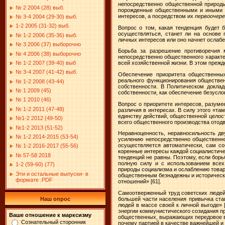
непосредственно общественной природы
№ 2 2004 (28) выб.
порожденные общественными и иными и
интересов, а посредством их
первоочер
№ 3-4 2004 (29-30) выб.
1-2 2005 (31-32) выб.
Вопрос о том, какая тенденция будет б
осуществляться, станет ли на основе 
№ 1-2 2006 (35-36) выб.
личных интересов или оно начнет ослабе
№ 3 2006 (37) выборочно
Борьба за разрешение противоречия 
№ 4 2006 (38) выборочно
непосредственно общественного характе
№ 1-2 2007 (39-40) выб
всей хозяйственной жизни. В этом прежд
№ 3-4 2007 (41-42) выб.
Обеспечение приоритета общественны
реального функционирования обществен
№ 1-2 2008 (43-44)
собственности. В Политическом докла
№ 1 2009 (45)
собственности, как обеспечение безусл
№ 1 2010 (46)
Вопрос о приоритете интересов, разуме
№ 1-2 2011 (47-48)
различия в интересах. В силу этого «та
единству действий, общественной целос
№1-2 2012 (49-50)
всего общественного производства отод
№1-2 2013 (51-52)
Неравноценность, неравносильность дв
№ 1-2 2014-2015 (53-54)
усилению непосредственно общественно
осуществляется автоматически, сам со
№ 1-2 2016-2017 (55-56)
коренные интересы каждой социалистиче
№ 57-58 2018
тенденций не равны. Поэтому, если бор
полную силу и с использованием всех
1-2 (59-60) (77)
природы социализма и ослаблению товарн
Эти и остальные выпуски- в
общественным безнадежны и исторически
формате .PDF
отношений»
[61].
Самоотверженный труд советских люде
большей части населения привычка ста
Наш опрос
людей в массе своей к личной выгоде»
энергии коммунистического созидания п
Ваше отношение к марксизму
общественных, выражающих передовое в 
Сознательный сторонник
почему партией в качестве важнейшей и