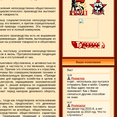
усиления непосредственно общественного
циалистического производства вытекает
я товарности.
льку социалистическое непосредственно
шь его момент, и притом отрицательный,
ной природы социализма. Эта тенденция
тание его в полный коммунизм.
ческого производства есть не выражение
держивающих. Действиям, вытекающим из
ные на усиление товарности и объективно
, постольку усиление непосредственно
ов в жизнь. Противоположная тенденция
ов и отступлений от них.
Ваши пожелания
ъективно обусловлена, и активностью ее
т, в частности, о тех явлениях, когда в
ло. Причем это относилось и к отраслям,
ичины без совершенствования техники и
я мобилизующую функцию плана. «Прежде
ыми для народного хозяйства в целом и
 ресурсов, наращивании экономической
ода: «...решая вопросы по оздоровлению
ях не преодолено сведение экономики
пает перед напором денежного оборота,
ь
, тогда как плодотворное использование
арность, предполагает, что денежные
 лиц или коллективов поставить выше
приоритет не
всеобщих
, общественных, а
средственно общественного характера
. Генеральная тенденция к усилению