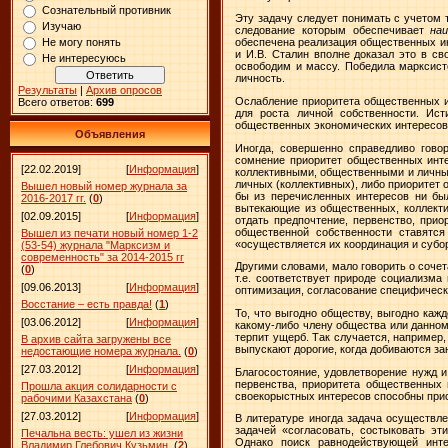
Сознательный противник
Эту задачу следует понимать с учетом 
Изучаю
следование которым обеспечивает
на
Не могу понять
обеспечена реализация общественных инт
и И.В. Сталин вполне доказал это в с
Не интересуюсь
освободим и массу. Победила марксист
личность.
Результаты
|
Архив опросов
Ослабление приоритета общественных и
Всего ответов:
699
для роста личной собственности. Ист
общественных экономических интересов 
Объявления
Иногда, совершенно справедливо гово
сомнение приоритет общественных инте
[22.02.2019]
[
Информация
]
коллективными, общественными и личными
личных (коллективных), либо приоритет 
Вышел новый номер журнала за
бы из перечисленных интересов ни был 
2016-2017 гг.
(
0
)
вытекающие из общественных, коллекти
[02.09.2015]
[
Информация
]
отдать предпочтение, первенство, прио
общественной собственности ставятся
Вышел из печати новый номер 1-2
«осуществляется их координация и субо
(53-54) журнала "Марксизм и
современность" за 2014-2015 гг
Другими словами, мало говорить о сочет
(
0
)
т.е. соответствует природе социализма
[09.06.2013]
[
Информация
]
оптимизация, согласование специфическ
Восстание – есть правда!
(
1
)
То, что выгодно обществу, выгодно кажд
[03.06.2012]
[
Информация
]
какому-либо члену общества или данному
терпит ущерб. Так случается, например
В архив сайта загружены все
выпускают дорогие, когда добиваются за
недостающие номера журнала.
(
0
)
[27.03.2012]
[
Информация
]
Благосостояние, удовлетворение нужд 
первенства, приоритета общественных 
Прошла акция солидарности с
своекорыстных интересов способны прис
рабочими Казахстана
(
0
)
[27.03.2012]
[
Информация
]
В литературе иногда задача осуществл
задачей «согласовать, состыковать э
Печальна весть: ушел из жизни
Однако поиск равнодействующей инте
Владимир Глебович Кузьмин.
(
2
)