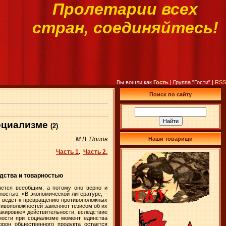
Пролетарии всех
стран, соединяйтесь!
Вы вошли как
Гость
| Группа "
Гости
" |
RSS
Поиск по сайту
социализме
(2)
Наши товарищи
М.В. Попов
Часть 1
.
Часть 2.
дства и товарностью
ляется всеобщим, а потому оно верно и
остью. «В экономической литературе, –
то ведет к превращению противоположных
тивоположностей заменяют тезисом об их
акировке» действительности, вследствие
щности при социализме момент единства
орон общественного продукта остается