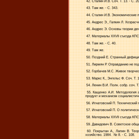
42. Сталин И.В. Соч. Т. 13. - С. 2
43. Там же. - С. 343.
44. Сталин И.В. Экономические 
45. Андрес Э., Галкин Л. Хозрас
46. Андрес Э. Основы теории дене
47. Материалы XXVII съезда КПСС
48. Там же. - С. 40.
49. Там же.
50. Поздний Е. Странный дефицит
51. Лирмян Р. Оправданию не подл
52. Горбачев М.С. Живое творчест
53. Маркс К., Энгельс Ф. Соч. Т. 1.
54. Ленин В.И. Полн. собр. соч. Т. 
55. Кащенко А.И. Методология 
продукт и механизм социалистичес
56. Игнатовский П. Технический 
57. Игнатовский П. О политическо
58. Материалы XXVII съезда КПСС
59. Давидович В. Советское общес
60. Покрытан А., Лапин В. Тео
хозяйство. 1984.
№ 8. - С. 108.