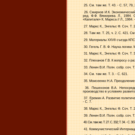
25. См. там же. Т. 43. - С. 57, 79, 2
26. Смирнов И.К. Экономический
ред. Ф.Ф. Вяккерева. Л., 1984
«Капитале» К. Маркса // Л., 1984. 
27. Маркс К., Энгельс Ф. Соч. Т. 2
28. Там же. Т. 25, ч. 2. С. 421. См.
29. Материалы XXVII съезда КПСС
30. Гегель Г. В. Ф. Наука логики. М
31. Маркс К., Энгельс Ф. Соч. Т. 3
32. Плеханов Г.В. К вопросу о раз
33. Ленин В.И. Полн. собр. соч. Т.
34. См. там же. Т. 3. - С. 621.
35. Моисеенко Н.А. Преодоление 
36. Пешехонов В.А. Непосредс
производство в условиях развитог
37. Еремин А. Развитие политич
- С. 7.
38. Маркс К., Энгельс Ф. Соч. Т. 2
39. Ленин В.И. Полн. собр. соч. Т. 
40. См. там же. Т. 27. С. 332; Т. 34. - С. 307;
41. Коммунистический Интернацион