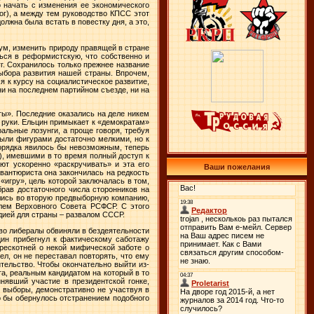
о начать с изменения ее экономического
ог), а между тем руководство КПСС этот
олжна была встать в повестку дня, а это,
ум, изменить природу правящей в стране
ься в реформистскую, что собственно и
гг. Сохранилось только прежнее название
 выбора развития нашей страны. Впрочем,
ся к курсу на социалистическое развитие,
ни на последнем партийном съезде, ни на
ты». Последние оказались на деле никем
 руки. Ельцин примыкает к «демократам»
альные лозунги, а проще говоря, требуя
были фигурами достаточно мелкими, но к
 порядка явилось бы невозможным, теперь
, имевшими в то время полный доступ к
ют ускоренно «раскручивать» и эта его
Ваши пожелания
вантюриста она закончилась на редкость
«игру», цель которой заключалась в том,
брав достаточного числа сторонников на
лись во вторую предвыборную компанию,
елем Верховного Совета РСФСР. С этого
ией для страны – развалом СССР.
тво либералы обвиняли в бездеятельности
цин прибегнул к фактическому саботажу
трескотней о некой мифической заботе о
ел, он не переставал повторять, что ему
тельство. Чтобы окончательно выйти из-
а, реальным кандидатом на который в то
нявший участие в президентской гонке,
о выборы, демонстративно не участвуя в
о бы обернулось отстранением подобного