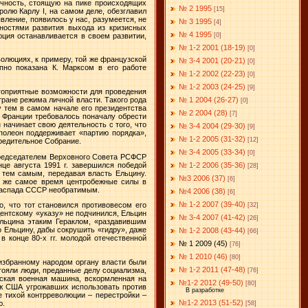
личность, стоящую на пике происходящих
№ 2 1995
[15]
ролю Карлу I, на самом деле, обезглавил
вление, появилось у нас, разумеется, не
№ 3 1995
[4]
ностями развития выхода из кризисных
№ 4 1995
ция останавливается в своем развитии,
[0]
№ 1-2 2001 (18-19)
[0]
волюциях, к примеру, той же французской
№ 3-4 2001 (20-21)
[0]
пно показана К. Марксом в его работе
№ 1-2 2002 (22-23)
[0]
№ 1-2 2003 (24-25)
[9]
гоприятные возможности для проведения
№ 1 2004 (26-27)
тране режима личной власти. Такого рода
[0]
у тем в самом начале его президентства
№ 2 2004 (28)
[7]
у Франции требовалось поначалу обрести
 начинает свою деятельность с того, что
№ 3-4 2004 (29-30)
[9]
олеон поддерживает «партию порядка»,
№ 1-2 2005 (31-32)
[12]
чредительное Собрание.
№ 3-4 2005 (33-34)
[0]
 Председателем Верховного Совета РСФСР
нце августа
1991 г
. завершился победой
№ 1-2 2006 (35-36)
[28]
 тем самым, передавая власть Ельцину.
№3 2006 (37)
[6]
то же самое время центробежные силы в
 распада СССР необратимым.
№4 2006 (38)
[6]
№ 1-2 2007 (39-40)
, что тот становился противовесом его
[32]
идентскому «указу» не подчинился, Ельцин
№ 3-4 2007 (41-42)
[26]
 Ельцина этаким Гераклом, «раздавившим
о Ельцину, дабы сокрушить «гидру», даже
№ 1-2 2008 (43-44)
[66]
в конце 80-х гг. молодой отечественной
№ 1 2009 (45)
[76]
№ 1 2010 (46)
[80]
 избранному народом органу власти были
№ 1-2 2011 (47-48)
тояли люди, преданные делу социализма,
[76]
вская военная машина, вскормленная на
№1-2 2012 (49-50)
[80]
аж США угрожавших использовать против
В разработке
е тихой контрреволюции – перестройки –
№1-2 2013 (51-52)
ю.
[58]