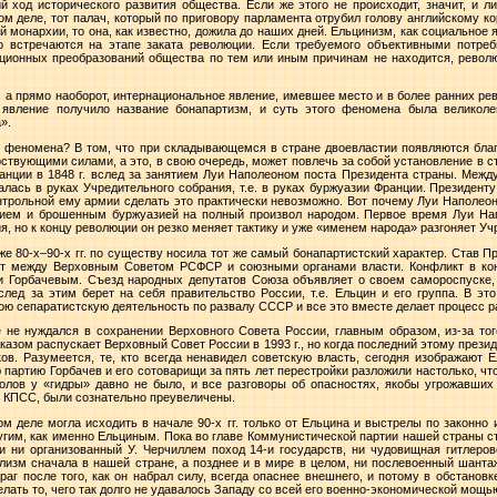
 ход исторического развития общества. Если же этого не происходит, значит, и 
ом деле, тот палач, который по приговору парламента отрубил голову английскому ко
й монархии, то она, как известно, дожила до наших дней. Ельцинизм, как социальное я
 встречаются на этапе заката революции. Если требуемого объективными потреб
ционных преобразований общества по тем или иным причинам не находится, револю
, а прямо наоборот, интернациональное явление, имевшее место и в более ранних ре
е явление получило название бонапартизм, и суть этого феномена была великоле
».
го феномена? В том, что при складывающемся в стране двоевластии появляются бла
твующими силами, а это, в свою очередь, может повлечь за собой установление в с
ранции в
1848 г
. вслед за занятием Луи Наполеоном поста Президента страны. Межд
алась в руках Учредительного собрания, т.е. в руках буржуазии Франции. Президент
нтрольной ему армии сделать это практически невозможно. Вот почему Луи Наполеон
ием и брошенным буржуазией на полный произвол народом. Первое время Луи Нап
, но к концу революции он резко меняет тактику и уже «именем народа» разгоняет У
же 80-х–90-х гг. по существу носила тот же самый бонапартистский характер. Став
кт между Верховным Советом РСФСР и союзными органами власти. Конфликт в ко
 Горбачевым. Съезд народных депутатов Союза объявляет о своем самороспуске,
след за этим берет на себя правительство России, т.е. Ельцин и его группа. В э
ою сепаратистскую деятельность по развалу СССР и все это вместе делает процесс
не нуждался в сохранении Верховного Совета России, главным образом, из-за того
 Указом распускает Верховный Совет России в
1993 г
., но когда последний этому през
ков. Разумеется, те, кто всегда ненавидел советскую власть, сегодня изображают
 партию Горбачев и его сотоварищи за пять лет перестройки разложили настолько, чт
Голов у «гидры» давно не было, и все разговоры об опасностях, якобы угрожавших 
 КПСС, были сознательно преувеличены.
м деле могла исходить в начале 90-х гг. только от Ельцина и выстрелы по законно
ругим, как именно Ельциным. Пока во главе Коммунистической партии нашей страны с
и ни организованный У. Черчиллем поход 14-и государств, ни чудовищная гитлеро
ализм сначала в нашей стране, а позднее и в мире в целом, ни послевоенный шант
аг после того, как он набрал силу, всегда опаснее внешнего, и потому в обстановк
ать то, чего так долго не удавалось Западу со всей его военно-экономической мощь