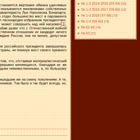
№ 1-2 2014-2015 (53-54)
[50]
 становятся жертвами обмана удачливых
и оказываются виновниками собственных
№ 1-2 2016-2017 (55-56)
[12]
 авантюриста Луи Наполеона Бонапарта.
№ 1-2 2018 (57-58)
[73]
ны отдал большинство мест в парламенте
тал «всенародно избранным президентом».
№ 1-2 (59-60)
[79]
[1]
т может совершить над ней насилие»
.
№ 61-62
[74]
абам разве что с Отечественной войной
вственном отношении их кандидат ничего
№ 63
[27]
аждане России, тем не менее, допустили
ем российского президента завершилась
траны, не покинув мест своего прежнего
том, что, отстаивая материалистический
прерывно меняющихся, благодаря их же
юдьми невежественными, а, по большому
пришедшим им на смену поколениям. А те,
нников. Так было и так будет всегда, но,