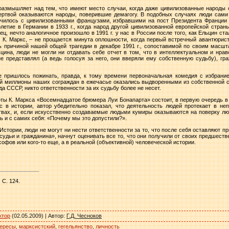
азмышляет над тем, что имеют место случаи, когда даже цивилизованные народы
жертвой оказываются народы, поверившие демагогу. В подобных случаях люди сам
лучилось с цивилизованными французами, избравшими на пост Президента Франции
олетие в Германии в
1933 г
., когда народ другой цивилизованной европейской стра
нец, нечто аналогичное произошло в
1991 г
. у нас в России после того, как Ельцин с
л К. Маркс, – не прощается минута оплошности, когда первый встречный авантюрис
ь причиной нашей общей трагедии в декабре
1991 г
., сопоставимой по своим масшт
ьцина, люди не могли ни отдавать себе отчет в том, что в интеллектуальном и нра
не представлял (а ведь голосуя за него, они вверяли ему собственную судьбу), гр
ее пришлось пожинать, правда, к тому времени первоначальная комедия с избрани
ой миллионы наших сограждан в ежечасье оказались выдворенными из собственной с
а СССР, никто ответственности за их судьбу более не несет.
ты К. Маркса «Восемнадцатое брюмера Луи Бонапарта» состоит, в первую очередь в 
 в истории, автор убедительно показал, что деятельность людей протекает в не
ствах, и, если искусственно создаваемые людьми кумиры оказываются на поверку л
ть и с самих себя: «Почему мы это допустили?».
стории, люди не могут ни нести ответственности за то, что после себя оставляют 
судьи и гражданина», начнут оценивать все то, что они получили от своих предшестве
софов или кого-то еще, а в реальной (объективной) человеческой истории.
. С
. 124.
ктор
(02.05.2009) |
Автор
:
Г.Д. Чесноков
тересы
,
марксистский
,
гегельянство
,
личность