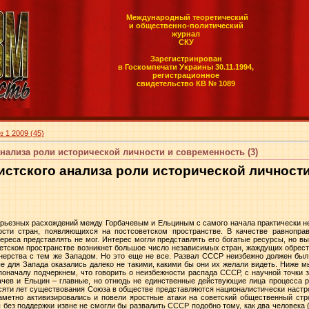
Международный теоретический
и общественно-политический
журнал
СКУ
Зарегистринрован
в Госкомпечати Украины 30.11.1994,
регистрационное
свидетельство КВ № 1089
 1 2009 (45)
нализа роли исторической личности и современность (3)
истского анализа роли исторической личност
ерьезных расхождений между Горбачевым и Ельциным с самого начала практически 
ти стран, появляющихся на постсоветском пространстве. В качестве равноправн
ереса представлять не мог. Интерес могли представлять его богатые ресурсы, но в
етском пространстве возникнет большое число независимых стран, жаждущих обрест
ерства с тем же Западом. Но это еще не все. Развал СССР неизбежно должен был 
рые для Запада оказались далеко не такими, какими бы они их желали видеть. Ниже
поначалу подчеркнем, что говорить о неизбежности распада СССР, с научной точки з
ачев и Ельцин – главные, но отнюдь не единственные действующие лица процесса 
яти лет существования Союза в обществе представляются националистически настр
заметно активизировались и повели яростные атаки на советский общественный стр
без поддержки извне не смогли бы развалить СССР подобно тому, как два человека (