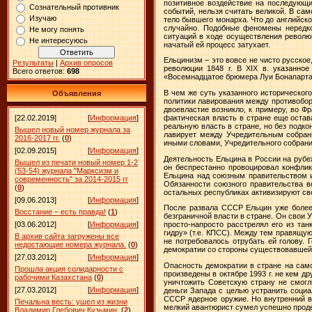
позитивное воздействие на последующий
Сознательный противник
событий, нельзя считать великой. В сам
Изучаю
тело бывшего монарха. Что до английско
случайно. Подобные феномены нередко
Не могу понять
ситуаций в ходе осуществления револю
Не интересуюсь
начатый ей процесс затухает.
Ельцинизм – это вовсе не чисто русское
Результаты
|
Архив опросов
революции
1848 г
. В XIX в. указанно
Всего ответов:
698
«Восемнадцатое брюмера Луи Бонапарта
В чем же суть указанного историческо
Объявления
политики лавирования между противоборс
двоевластие возникло, к примеру, во Ф
[22.02.2019]
[
Информация
]
фактическая власть в стране еще остав
реальную власть в стране, но без подко
Вышел новый номер журнала за
лавирует между Учредительным собран
2016-2017 гг.
(
0
)
иными словами, Учредительного собрания
[02.09.2015]
[
Информация
]
Деятельность Ельцина в России на рубе
Вышел из печати новый номер 1-2
он беспрестанно провоцировал конфли
(53-54) журнала "Марксизм и
Ельцина над союзным правительством и
современность" за 2014-2015 гг
Обязанности союзного правительства в
(
0
)
остальных республиках активизируют св
[09.06.2013]
[
Информация
]
После развала СССР Ельцин уже более 
Восстание – есть правда!
(
1
)
безграничной власти в стране. Он свои
[03.06.2012]
[
Информация
]
просто-напросто расстрелял его из тан
гидру» (т.е. КПСС). Между тем правящую
В архив сайта загружены все
не потребовалось отрубать ей голову. 
недостающие номера журнала.
(
0
)
демократии со стороны существовавшей
[27.03.2012]
[
Информация
]
Опасность демократии в стране на само
Прошла акция солидарности с
произведены в октябре
1993 г
. не кем д
рабочими Казахстана
(
0
)
уничтожить Советскую страну не смогл
[27.03.2012]
[
Информация
]
деньги Запада с целью устранить соци
СССР ядерное оружие. Но внутренний вр
Печальна весть: ушел из жизни
мелкий авантюрист сумел успешно продел
Владимир Глебович Кузьмин.
(
2
)