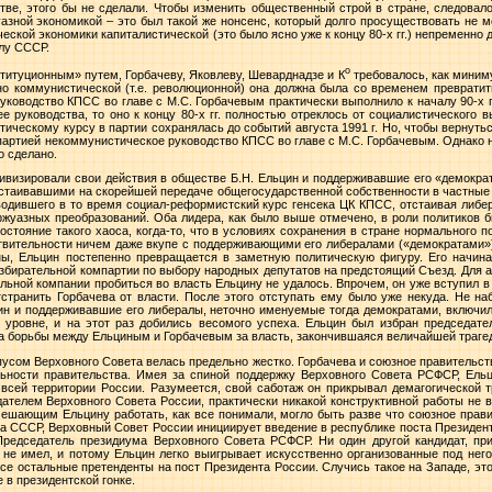
ве, этого бы не сделали. Чтобы изменить общественный строй в стране, следовал
уазной экономикой – это был такой же нонсенс, который долго просуществовать не м
ской экономики капиталистической (это было ясно уже к концу 80-х гг.) непременно д
алу СССР.
о
титуционным» путем, Горбачеву, Яковлеву, Шеварднадзе и К
требовалось, как миним
но коммунистической (т.е. революционной) она должна была со временем превратит
уководство КПСС во главе с М.С. Горбачевым практически выполнило к началу 90-х 
ее руководства, то оно к концу 80-х гг. полностью отреклось от социалистического
тическому курсу в партии сохранялась до событий августа
1991 г
. Но, чтобы вернуть
партией некоммунистическое руководство КПСС во главе с М.С. Горбачевым. Однако 
о сделано.
тивизировали свои действия в обществе Б.Н. Ельцин и поддерживавшие его «демокра
стаивавшими на скорейшей передаче общегосударственной собственности в частные
водившего в то время социал-реформистский курс генсека ЦК КПСС, отстаивая либер
жуазных преобразований. Оба лидера, как было выше отмечено, в роли политиков 
 состояние такого хаоса, когда-то, что в условиях сохранения в стране нормального
твительности ничем даже вкупе с поддерживающими его либералами («демократами»)
, Ельцин постепенно превращается в заметную политическую фигуру. Его начина
избирательной компартии по выбору народных депутатов на предстоящий Съезд. Для а
льной компании пробиться во власть Ельцину не удалось. Впрочем, он уже вступил в 
транить Горбачева от власти. После этого отступать ему было уже некуда. Не на
ин и поддерживавшие его либералы, неточно именуемые тогда демократами, включи
 уровне, и на этот раз добились весомого успеха. Ельцин был избран председат
 борьбы между Ельциным и Горбачевым за власть, закончившаяся величайшей трагед
пусом Верховного Совета велась предельно жестко. Горбачева и союзное правительс
льности правительства. Имея за спиной поддержку Верховного Совета РСФСР, Ель
всей территории России. Разумеется, свой саботаж он прикрывал демагогической 
ателем Верховного Совета России, практически никакой конструктивной работы не в
ешающим Ельцину работать, как все понимали, могло быть разве что союзное прави
ва СССР, Верховный Совет России инициирует введение в республике поста Президент
редседатель президиума Верховного Совета РСФСР. Ни один другой кандидат, при
не имел, и потому Ельцин легко выигрывает искусственно организованные под нег
все остальные претенденты на пост Президента России. Случись такое на Западе, эт
 в президентской гонке.