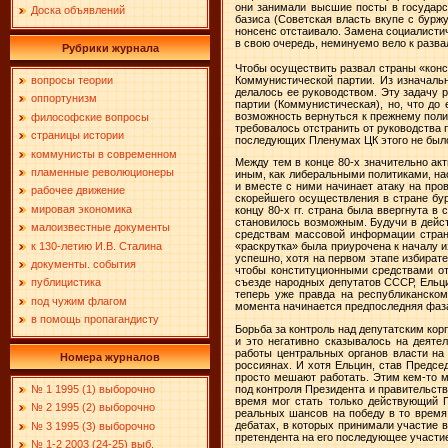
они занимали высшие посты в государст
Доска объявлений
базиса (Советская власть вкупе с бурж
нонсенс отстаивало. Замена социалистиче
в свою очередь, неминуемо вело к разв
Рубрики журнала
Чтобы осуществить развал страны «конс
Коммунистической партии. Из изначаль
вопросы теории
делалось ее руководством. Эту задачу р
оппортунизм
партии (Коммунистическая), но, что до 
возможность вернуться к прежнему поли
философские вопросы
требовалось отстранить от руководства 
страницы истории
последующих Пленумах ЦК этого не был
коммунисты в современном
Между тем в конце 80-х значительно ак
пламенные революционеры
иным, как либеральными политиками, на
и вместе с ними начинает атаку на про
рабочее движение
скорейшего осуществления в стране бур
мировая экономика
концу 80-х гг. страна была ввергнута в
становилось возможным. Будучи в дейс
малоизвестные документы
средствам массовой информации страны
к 130-летию И.В. Сталина
«раскрутка» была приурочена к началу 
успешно, хотя на первом этапе избирате
документы. события
чтобы конституционными средствами отс
публицистика
съезде народных депутатов СССР, Ельц
теперь уже правда на республиканском
под чужим флагом
момента начинается предпоследняя фаза
в помощь пропагандисту
Борьба за контроль над депутатским кор
и это негативно сказывалось на деяте
работы центральных органов власти на 
Номера журналов
россиянах. И хотя Ельцин, став Председ
просто мешают работать. Этим кем-то м
№ 1 1995 (1) выборочно
под контроля Президента и правительст
время мог стать только действующий П
№ 2 1995 (2) выборочно
реальных шансов на победу в то время 
дебатах, в которых принимали участие 
№ 3 1995 (3) выборочно
претендента на его последующее участие
№ 1-2 2003 (24-25) выб.