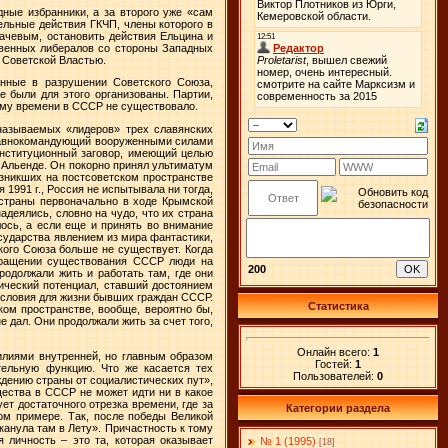
дные избранники, а за второго уже «сам
ельные действия ГКЧП, члены которого в
бачевым, остановить действия Ельцина и
твенных либералов со стороны Западных
 Советской Властью.
анные в разрушении Советского Союза,
е были для этого организованы. Партии,
тому времени в СССР не существовало.
 называемых «лидеров» трех славянских
главнокомандующий вооруженными силами
онституционный заговор, имеющий целью
. Альенде. Он покорно принял ультиматум
озникших на постсоветском пространстве
ря
1991 г
., Россия не испытывала ни тогда,
страны первоначально в ходе Крымской
адеялись, словно на чудо, что их страна
лось, а если еще и принять во внимание
сударства явлением из мира фантастики,
кого Союза больше не существует. Когда
екращении существования СССР люди на
200
родолжали жить и работать там, где они
ический потенциал, ставший достоянием
условия для жизни бывших граждан СССР.
Статистика
ком пространстве, вообще, вероятно бы,
 дал. Они продолжали жить за счет того,
Онлайн всего:
1
илиями внутренней, но главным образом
Гостей:
1
тельную функцию. Что же касается тех
Пользователей:
0
ждению страны от социалистических пут»,
щества в СССР не может идти ни в какое
ет достаточного отрезка времени, где за
Категории раздела
ом примере. Так, после победы Великой
канула там в Лету». Причастность к тому
 личность – это та, которая оказывает
№ 1 (1995)
[18]