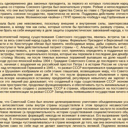
ись одновременно два законных президента, за первого из которых голосовали наро
ьцина со стороны Союзного Центра был окончательно утерян. Робкие и непоследоват
ляли, что они выступают за сохранение единства Союза во главе с Президентом Гор
странить союзное государство, практически не могли. Поддержка действиям отечес
 те хорошо знали. Молниеносная «война» с ГКЧП принесла «победу» над Горбачевым и
вала было уже невозможно, поскольку внешние и внутренние силы, заинтересов
ованно, а между тем как силы, которые хотели бы противостоять развалу страны, н
ии брать на себя инициативу в деле защиты социалистических завоеваний народа, к 
сятилетний период существования Советского государства, явилась встреча так
их за весь советский народ судьбу его страны. Формально Президент и Верховный 
сти и по Конституции обязан был принять необходимые меры, дабы сорвать антик
 поступил в Чили действительный патриот страны – С. Альенде, но Горбачев был не С
тала существовать, а ее граждан, словно скот, принялись определять в подданные в
тастрофы, такого национального позора, которые мы пережили в последние дни декаб
ю столицу Москву, ни после тяжелых военных поражений выпавших на долю нашей 
в ходе русско-японской войны
1904 г
. Граждане Советского Союза до последнего часа н
го, начиная с воцарения на российский престол Петра I в истории России не случа
 над гитлеровской Германией в
1945 г
., то развал СССР воспринимался гражданами го
ук и Шушкевич изображали из себя этаких глашатаев, возвещавших миру, что Советс
на доживала последние свои дни. И то, что после формального объявления о пр
на вскоре начавшуюся остановку предприятий, регулярную невыплату им зарплат п
 все это лишний раз доказывает, что созданный в годы существования СССР эконом
ском пространстве, продолжал функционировать и обеспечивать пусть минимальные 
 этого не было создано с развалом СССР в странах, образовавшихся на постсоветс
ачестве компенсации за развал СССР Запад вновь появившимся государствам ничего не
м, что Советский Союз был вполне целенаправленно уничтожен объединенными ус
бо антисоветские силы внутри страны осуществляли в этом процессе несамостоя
ьно или не вполне их почитатели приписывают сегодня «основные заслуги по освобо
Новое явление (а продолжительность истории существования социалистического об
о-экономических формаций) никогда не возникает в ежечасье. Его вызревание требу
спад. В отношения социальных процессов сказанное можно подтвердить не на одн
ции еще трижды «устанавливалась» в стране монархия до того, как она окончательно «
ытию само по себе еще не делает заметную личность великой. Подлинно великая