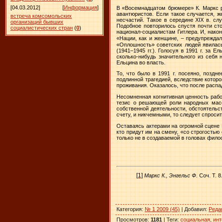
[04.03.2012]
[
Информация
]
В «Восемнадцатом брюмере» К. Маркс р
авантюристов. Если такое случается, 
встреча комсомольских
несчастий. Такое в середине XIX в. с
организаций бывших
Подобное повторилось спустя почти ст
социалистических стран
(
0
)
национал-социалистам Гитлера. И, нако
«Нации, как и женщине, – предупрежда
«Оплошность» советских людей явилас
(1941–1945 гг.). Голосуя в
1991 г
. за Ел
сколько-нибудь значительного из себя 
Ельцина во власть.
То, что было в
1991 г
. посеяно, поздн
подлинной трагедией, вследствие котор
проживания. Оказалось, что после распад
Несомненная когнитивная ценность рабо
тезис о решающей роли народных масс
собственной деятельности, обстоятель
счету, и никчемными, то следует спроси
Оставаясь актерами на огромной сцене И
кто придут им на смену, «со строгостью 
только не в создаваемой в головах фило
[1]
Маркс К., Энгельс Ф.
Соч. Т. 8
Категория
:
№ 1 2009 (45)
|
Добавил
:
Реда
Просмотров
:
1181
|
Теги
:
социальная
,
ин