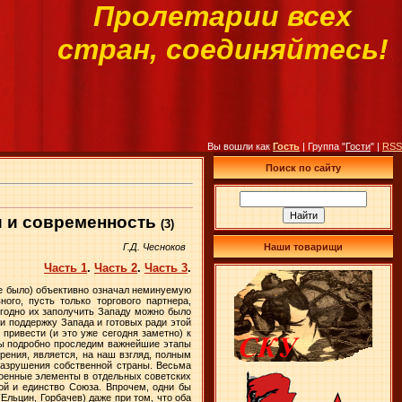
Пролетарии всех
стран, соединяйтесь!
Вы вошли как
Гость
| Группа "
Гости
" |
RSS
Поиск по сайту
и и современность
(3)
Наши товарищи
Г.Д. Чесноков
Часть 1
.
Часть 2
.
Часть 3
.
не было) объективно означал неминуемую
ого, пусть только торгового партнера,
ыгодно их заполучить Западу можно было
и поддержку Запада и готовых ради этой
привести (и это уже сегодня заметно) к
 мы подробно проследим важнейшие этапы
рения, является, на наш взгляд, полным
разрушения собственной страны. Весьма
оенные элементы в отдельных советских
ой и единство Союза. Впрочем, одни бы
Ельцин, Горбачев) даже при том, что оба