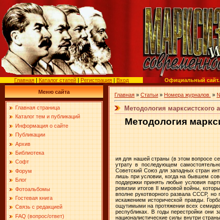
Главная
|
Каталог статей
|
Регистрация
|
Вход
Официальный сайт.
Меню сайта
Главная
»
Статьи
»
Номера журналов.
»
№
Методология марксистского а
Главная страница
Каталог тем и публикаций
Методология маркс
Информация о сайте
Публикации
Архив
Библиотека
ия для нашей страны (в этом вопросе с
Софт
утрату в последующем самостоятельнос
Советский Союз для западных стран инт
Форум
лишь при условии, когда на бывшем сов
Блог
поддержки принять любые условия партн
ревизии итогов II мировой войны, кото
Фотоальбомы
вполне рукотворного развала СССР, но 
Гостевая книга
искажением исторической правды. Горб
ощутимыми на протяжении всех семидес
Связь с редакцией
республиках. В годы перестройки они 
FAQ (вопрос/ответ)
националистические силы внутри страны 