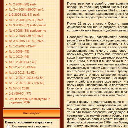
После того, как в одной стране появил
№ 2 2004 (28) выб.
народ», контроль над деятельностью Ел
№ 3-4 2004 (29-30) выб.
течение трех дней августа
1991 г
. заяв
либералов, твердо задавшихся целью у
1-2 2005 (31-32) выб.
стран была твердо гарантирована, о чем
№ 1-2 2006 (35-36) выб.
После 21 августа спасти Союз от раз
№ 3 2006 (37) выборочно
действовали отныне на редкость соглас
которая обязана была в подобной ситуац
№ 4 2006 (38) выборочно
№ 1-2 2007 (39-40) выб
Последней точкой, завершившей семиде
республик в Беловежской пуще, решивш
№ 3-4 2007 (41-42) выб.
СССР тогда еще сохранял атрибуты Вла
№ 1-2 2008 (43-44)
захват власти. Именно так в свое время
заговорщиков, после чего страна перес
№ 1 2009 (45)
новых государств. Столь масштабной ка
№ 1 2010 (46)
когда Наполеон занял древнюю русску
(1853–1855), а затем и в начале XX в. 
№ 1-2 2011 (47-48)
сохранится, потому что ничего подобно
№1-2 2012 (49-50)
внушительную победу Советского Союза
но это была реальность. Ельцин, Кравч
№1-2 2013 (51-52)
они делали это свое заявление, стра
№ 1-2 2014-2015 (53-54)
постсоветском пространстве, несмотря 
жили и работали в советское время, –
№ 1-2 2016-2017 (55-56)
новых стран, появившихся на постсовет
№ 57-58 2018
Если бы в годы советской власти всего
очень скоро не осталось людей, ибо в к
1-2 (59-60) (77)
что унаследовали от Советского Союза.
Эти и остальные выпуски- в
Таковы факты, свидетельствующие о то
формате .PDF
все-таки внешней, контрреволюции, и
«исторических фигур», которым сознател
то на это можно возразить следующее. 
Наш опрос
сравнение с историей ранних общественн
фазой подъема вполне может придти и 
Французской революции
1789 г
. во Фран
Ваше отношение к марксизму
или иному крупному историческому соб
Сознательный сторонник