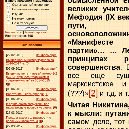
осмысленной е
Ваше отношение к марксизму
Сознательный сторонник
великих учите
Сознательный противник
Изучаю
Мефодия (
IX
век
Не могу понять
пути, н
Не интересуюсь
основоположн
Результаты
|
Архив опросов
Всего ответов:
698
«Манифесте 
Объявления
партии»…
… Ле
[22.02.2019]
[
Информация
]
принципах р
Вышел новый номер журнала за
2016-2017 гг.
(
0
)
совершенства
. 
[02.09.2015]
[
Информация
]
все еще суще
Вышел из печати новый номер 1-2
(53-54) журнала "Марксизм и
современность" за 2014-2015 гг
марксистское и 
(
0
)
[09.06.2013]
[
Информация
]
[2]
(???)»
и т.д. и т
Восстание – есть правда!
(
1
)
[03.06.2012]
[
Информация
]
Читая Никитина
В архив сайта загружены все
недостающие номера журнала.
(
0
)
к мысли: путан
[27.03.2012]
[
Информация
]
Прошла акция солидарности с
самом деле, тот
рабочими Казахстана
(
0
)
[27.03.2012]
[
Информация
]