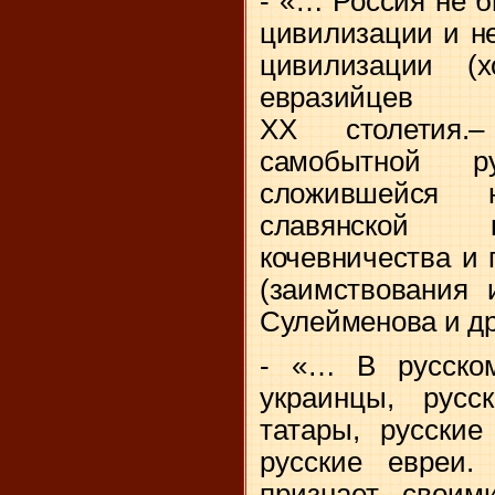
- «… Россия не 
цивилизации и н
цивилизации (
евразийцев
ХХ столетия.
самобытной ру
сложившейся 
славянской к
кочевничества и
(заимствования 
Сулейменова и др.
- «… В русском
украинцы, русс
татары, русские
русские евреи.
признает своим