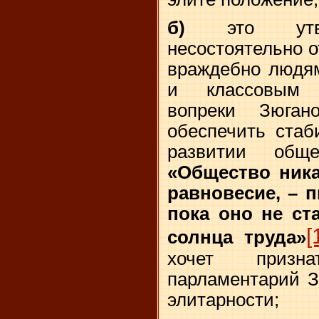
б)
это утвер
несостоятельно о
враждебно людям
и классовым 
вопреки Зюган
обеспечить стаб
развитии обще
«Общество ника
равновесие, – п
пока оно не ст
[
солнца труда»
хочет призна
парламентарий З
элитарности;