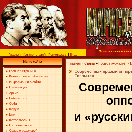
Официальный сайт.
Главная
|
Каталог статей
|
Регистрация
|
Вход
Меню сайта
Главная
»
Статьи
»
Номера журналов.
»
№
Современный правый оппорту
Главная страница
Сапрыкин
Каталог тем и публикаций
Информация о сайте
Совреме
Публикации
Архив
опп
Библиотека
Софт
Форум
и «русски
Блог
Фотоальбомы
Гостевая книга
Связь с редакцией