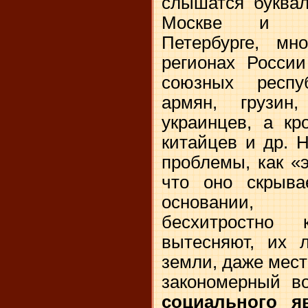
слышатся буквал
Москве и Мо
Петербурге, мн
регионах Росси
союзных респуб
армян, грузин,
украинцев, а кр
китайцев и др. 
проблемы, как «
что оно скрыва
основании, 
бесхитростно к
вытесняют, их 
земли, даже мес
закономерный в
социального 