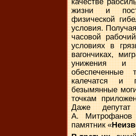
качестве рабсил
жизни и пост
физической гибе
условия. Получая
часовой рабочий
условиях в гряз
вагончиках, миг
унижения и и
обеспеченные т
калечатся и 
безымянные моги
точкам приложен
Даже депута
А. Митрофанов 
памятник «
Неизв