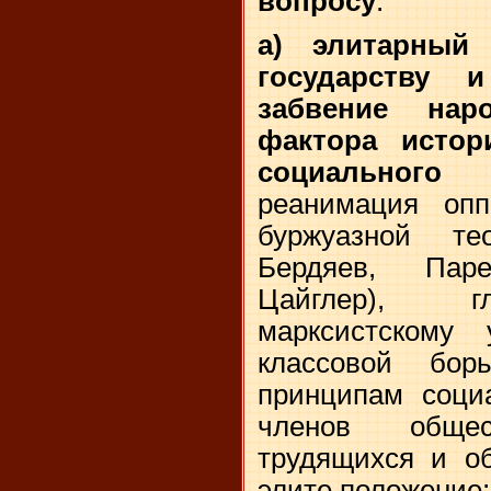
вопросу
:
а) элитарный
государству 
забвение нар
фактора истор
социального 
реанимация опп
буржуазной т
Бердяев, Пар
Цайглер), г
марксистскому
классовой борь
принципам социа
членов обще
трудящихся и об
элите положение;