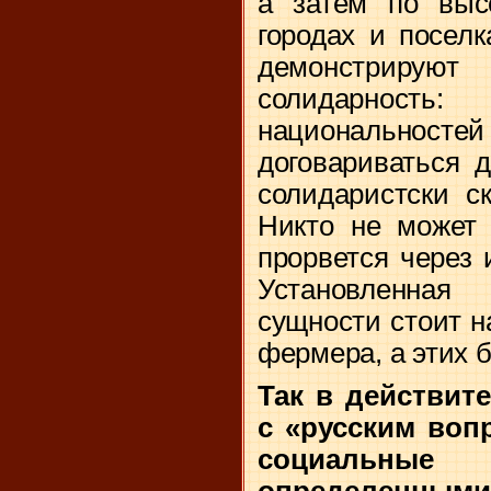
а затем по выс
городах и посел
демонстрир
солидарность
национально
договариваться 
солидаристски с
Никто не может 
прорвется через 
Установленна
сущности стоит н
фермера, а этих 
Так в действит
с «русским воп
социальн