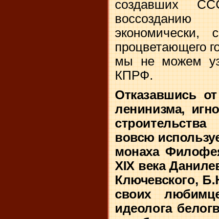
создавших С
воссозданию 
экономически, 
процветающего го
мы не можем уз
КПРФ.
Отказавшись от
ленинизма, игн
строительства
вовсю используе
монаха Филофея
XIX
века Данилев
Ключевского, Б.
своих любимц
идеолога белог