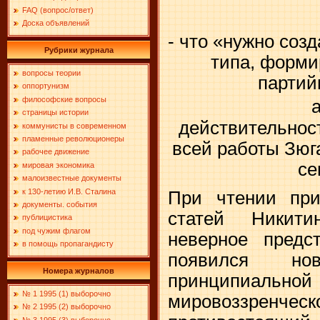
FAQ (вопрос/ответ)
Доска объявлений
- что «нужно соз
Рубрики журнала
типа, форми
вопросы теории
партий
оппортунизм
философские вопросы
страницы истории
действительнос
коммунисты в современном
пламенные революционеры
всей работы Зюг
рабочее движение
се
мировая экономика
малоизвестные документы
к 130-летию И.В. Сталина
При чтении при
документы. события
статей Никит
публицистика
под чужим флагом
неверное предс
в помощь пропагандисту
появился но
Номера журналов
принципиа
№ 1 1995 (1) выборочно
мировоззренчес
№ 2 1995 (2) выборочно
№ 3 1995 (3) выборочно