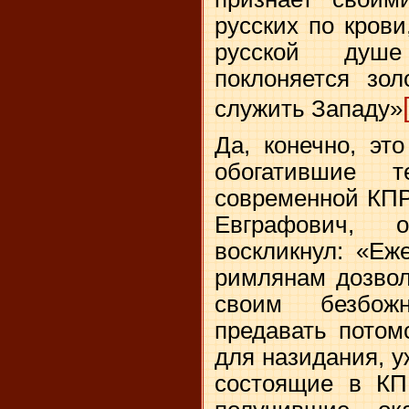
русских по крови
русской душ
поклоняется зол
служить Западу»
Да, конечно, эт
обогатившие т
современной КП
Евграфович, 
воскликнул: «Еж
римлянам дозвол
своим безбож
предавать потом
для назидания, у
состоящие в КП