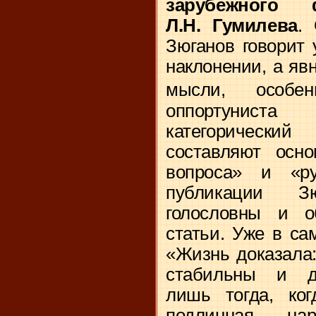
зарубежного 
Л.Н. Гумилева
.
Зюганов говорит 
наклонении, а яв
мысли, особе
оппортунист
категорическ
составляют осно
вопроса» и «ру
публикации З
голословны и о
статьи. Уже в са
«Жизнь доказала:
стабильны и д
лишь тогда, ког
подлинная, н