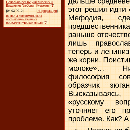
дальше средневе
Печальна весть: ушел из жизни
Владимир Глебович Кузьмин.
(
2
)
этот решил идти 
[04.03.2012]
[
Информация
]
Мефодия, сд
встреча комсомольских
организаций бывших
социалистических стран
(
0
)
предшественн
раньше отечеств
лишь правосла
теперь и лениниз
же корни. Поисти
молоке»… Ник
философия со
образчик зюга
Высказываясь
«русскому воп
уточняет его п
проблеме. Как? А 