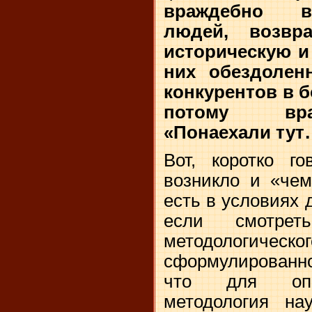
враждебно в
людей, возвр
историческую и
них обездолен
конкурентов в б
потому вра
«Понаехали тут
Вот, коротко го
возникло и «чем
есть в условиях 
если смотре
методологиче
сформулированн
что для оппо
методология на