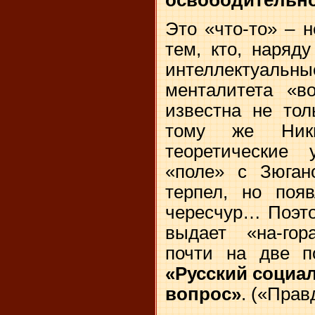
Это «что-то» – 
тем, кто, наряд
интеллектуальны
менталитета «в
известна не тол
тому же Ники
теоретические
«поле» с Зюган
терпел, но поя
чересчур… Поэто
выдает «на-гор
почти на две 
«Русский социал
вопрос»
. («Прав