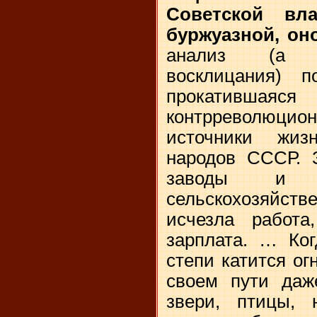
Советской вл
буржуазной, он
анализ (а 
восклицания) п
прокатившаяся
контрреволюцион
источники жизн
народов СССР. 
заводы и ф
сельскохозяйст
исчезла работ
зарплата. … Ког
степи катится ог
своем пути даж
звери, птицы,