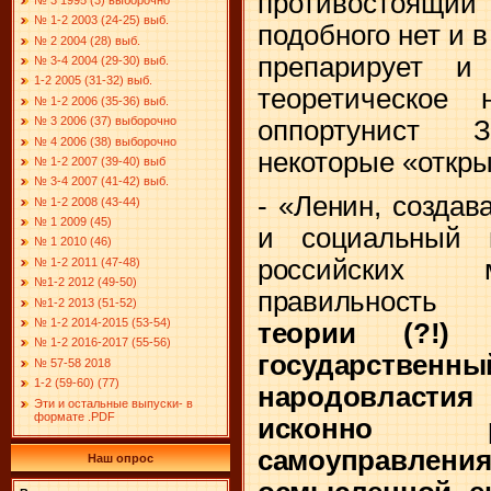
противостоящ
№ 1-2 2003 (24-25) выб.
подобного нет и в
№ 2 2004 (28) выб.
препарирует и
№ 3-4 2004 (29-30) выб.
1-2 2005 (31-32) выб.
теоретическое 
№ 1-2 2006 (35-36) выб.
№ 3 2006 (37) выборочно
оппортунист 
№ 4 2006 (38) выборочно
некоторые «откры
№ 1-2 2007 (39-40) выб
№ 3-4 2007 (41-42) выб.
- «Ленин, создав
№ 1-2 2008 (43-44)
№ 1 2009 (45)
и социальный п
№ 1 2010 (46)
российских м
№ 1-2 2011 (47-48)
№1-2 2012 (49-50)
правильнос
№1-2 2013 (51-52)
№ 1-2 2014-2015 (53-54)
теории (?!
№ 1-2 2016-2017 (55-56)
государствен
№ 57-58 2018
1-2 (59-60) (77)
народовласти
Эти и остальные выпуски- в
формате .PDF
исконно 
самоуправле
Наш опрос