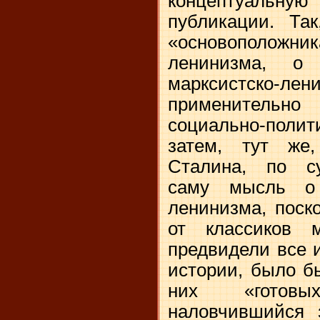
концептуальн
публикации. Та
«основополо
ленинизма, о 
марксистско
применитель
социально-поли
затем, тут же
Сталина, по су
саму мысль о 
ленинизма, поск
от классиков 
предвидели все и
истории, было б
них «готов
наловчившийся 