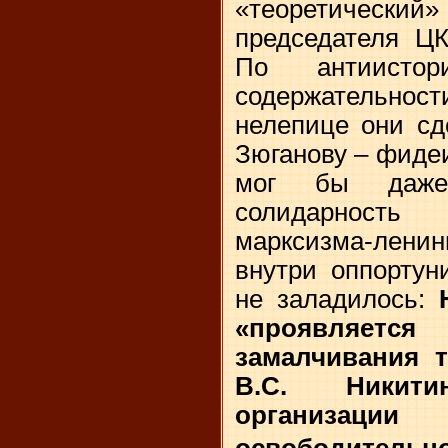
«теоретический
председателя Ц
По антиистори
содержательност
нелепице они сд
Зюганову – фидеи
мог бы даже
солидарност
марксизма-лени
внутри оппортун
не заладилось:
«проявляе
замалчивания 
В.С. Никит
организаци
освободительн