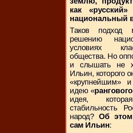
землю, продук
как «русский
национальный в
Таков подход м
решению наци
условиях классо
общества. Но опп
и слышать не х
Ильин, которого 
«крупнейшим» и 
идею «
рангового
идея, котор
стабильность Ро
народ?
Об этом
сам Ильин
: