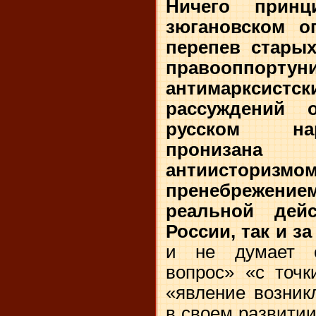
Ничего принц
зюгановском о
перепев старых
правооппортуни
антимарксистс
рассуждений 
русском на
пронизан
антиистор
пренебрежени
реальной дей
России, так и з
и не думает с
вопрос» «с точк
«явление возник
в своем развитии