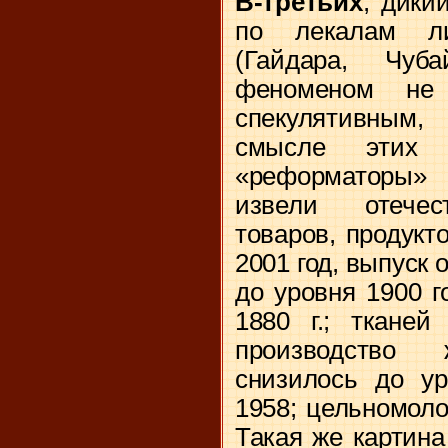
В-третьих
, дики
по лекалам либ
(Гайдара, Чуб
феноменом не 
спекулятивным
смысле этих 
«реформаторы»
извели отечес
товаров, продукт
2001 год, выпуск 
до уровня 1900 г
1880 г
.; ткане
производство
снизилось до у
1958; цельномол
Такая же картин