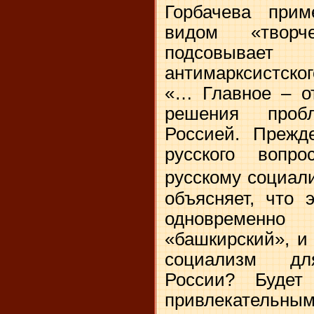
Горбачева прим
видом «творч
подсовывает 
антимарксистског
«… Главное – от
решения проб
Россией. Прежд
русского вопр
русскому социал
объясняет, что 
одновременно
«башкирский», и
социализм дл
России? Будет
привлекательны