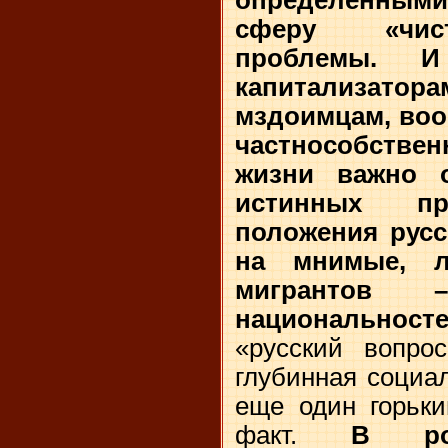
определенными
сферу «чис
проблемы. И
капитализато
мздоимцам, воо
частнособств
жизни важно 
истинных пр
положения русс
на мнимые, л
мигрантов 
национальнос
«русский вопро
глубинная социа
еще один горьки
факт.
В росси