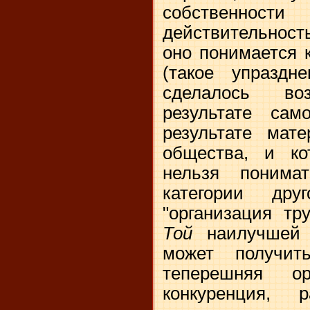
собственно
действительност
оно понимается к
(такое упраздне
сделалось в
результате сам
результате мате
общества, и ко
нельзя понима
категории дру
"организация тр
Той
наилучшей 
может получит
теперешняя ор
конкуренция, 