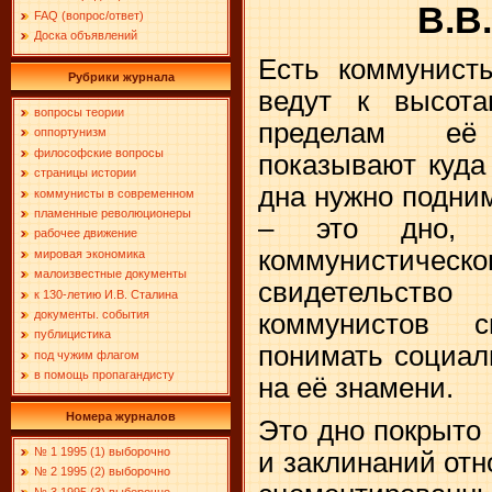
В.В
FAQ (вопрос/ответ)
Доска объявлений
Есть коммунист
Рубрики журнала
ведут к высот
вопросы теории
пределам её
оппортунизм
философские вопросы
показывают куда 
страницы истории
дна нужно подни
коммунисты в современном
пламенные революционеры
– это дно, р
рабочее движение
коммунистичес
мировая экономика
малоизвестные документы
свидетельст
к 130-летию И.В. Сталина
документы. события
коммунистов с
публицистика
понимать социал
под чужим флагом
в помощь пропагандисту
на её знамени.
Номера журналов
Это дно покрыто
№ 1 1995 (1) выборочно
и заклинаний отн
№ 2 1995 (2) выборочно
№ 3 1995 (3) выборочно