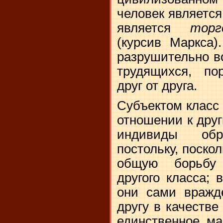
человек являетс
является
тор
(курсив Маркса)
разрушительно в
трудящихся, по
друг от друга.
Субъектом класс
отношении к дру
индивиды об
постольку, поско
общую борьбу 
другого класса;
они сами вражде
другу в качестве
единственное ма