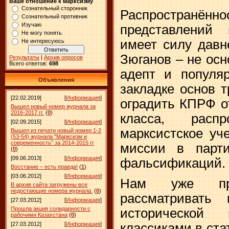
Ваше отношение к марксизму
Сознательный сторонник
Распростран
Сознательный противник
Изучаю
представлений
Не могу понять
имеет силу давн
Не интересуюсь
Зюганов – не осн
Результаты
|
Архив опросов
Всего ответов:
698
адепт и популяр
Объявления
закладке основ 
[22.02.2019]
[
Информация
]
оградить КПРФ о
Вышел новый номер журнала за
2016-2017 гг.
(
0
)
класса, распр
[02.09.2015]
[
Информация
]
марксистское уч
Вышел из печати новый номер 1-2
(53-54) журнала "Марксизм и
современность" за 2014-2015 гг
миссии в парти
(
0
)
[09.06.2013]
[
Информация
]
фальсификаций.
Восстание – есть правда!
(
1
)
[03.06.2012]
[
Информация
]
Нам уже при
В архив сайта загружены все
недостающие номера журнала.
(
0
)
рассматривать 
[27.03.2012]
[
Информация
]
Прошла акция солидарности с
исторической 
рабочими Казахстана
(
0
)
классиками в ста
[27.03.2012]
[
Информация
]