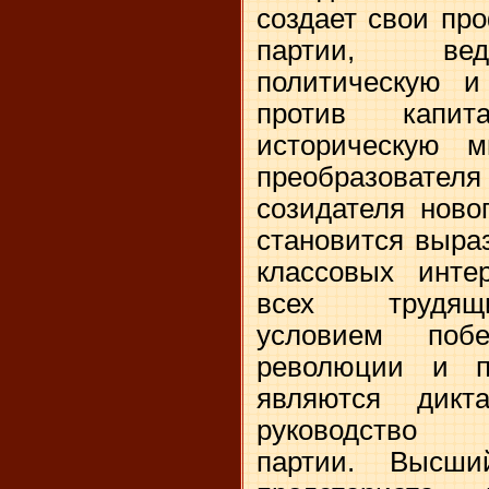
создает свои пр
партии, вед
политическую и
против капит
историческую м
преобразовател
созидателя ново
становится выра
классовых инте
всех трудящ
условием побе
революции и п
являются дикт
руководство м
партии. Высши