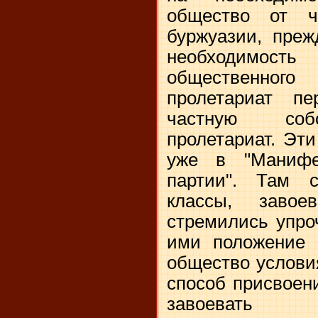
общество от ча
буржуазии, преж
необходимост
общественног
пролетариат пе
частную собс
пролетариат. Эт
уже в "Манифе
партии". Там с
классы, завое
стремились упро
ими положение 
общество услови
способ присвоен
завоевать