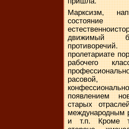
пришла.
Марксизм, нап
состояни
естественноис
движимый бо
противоречи
пролетариате по
рабочего кла
профессионал
расовой, п
конфессиона
появлением но
старых отраслей
международным р
и т.п. Кроме т