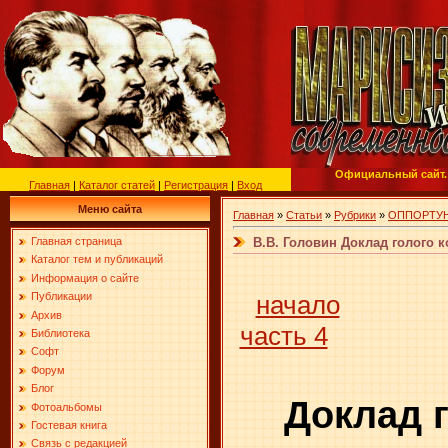
Официальный сайт.
Главная
|
Каталог статей
|
Регистрация
|
Вход
Меню сайта
Главная
»
Статьи
»
Рубрики
»
ОППОРТУН
В.В. Головин Доклад голого к
Главная страница
Каталог тем и публикаций
Информация о сайте
начало
Публикации
Архив
часть 4
Библиотека
Софт
Форум
Блог
Доклад 
Фотоальбомы
Гостевая книга
Связь с редакцией