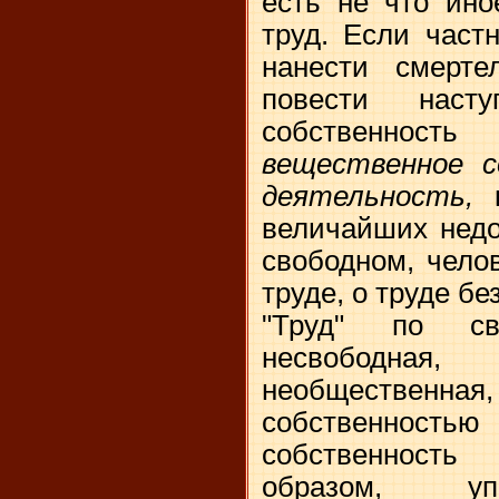
есть не что ино
труд. Если част
нанести смерте
повести наст
собственност
вещественное 
деятельность,
величайших недо
свободном, чело
труде, о труде бе
"Труд" по св
несвободная
необщественная,
собственностью
собственность
образом, уп