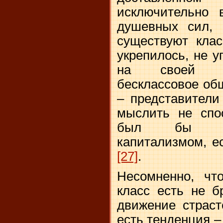
исключительно 
душевных сил, 
существуют клас
укрепилось, не у
на своей со
бесклассовое об
– представители
мыслить не спо
был бы уг
капитализмом, е
[27]
.
Несомненно, чт
класс есть не б
движение страст
есть тенденция –