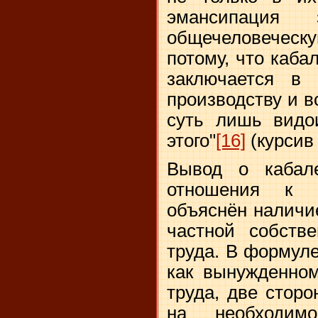
эмансипация
общечеловеческ
потому, что каба
заключается в 
производству и 
суть лишь видо
этого"
[16]
(курсив
Вывод о кабале
отношения к п
объяснён наличи
частной собстве
труда. В формуле
как вынужденном
труда, две сторо
на необходим