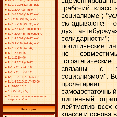
сцементирован
№ 1-2 2003 (24-25) выб.
"рабочий класс 
№ 2 2004 (28) выб.
социализме"; "ус
№ 3-4 2004 (29-30) выб.
1-2 2005 (31-32) выб.
складываются о
№ 1-2 2006 (35-36) выб.
№ 3 2006 (37) выборочно
дух антибуржуа
№ 4 2006 (38) выборочно
солидарности
№ 1-2 2007 (39-40) выб
№ 3-4 2007 (41-42) выб.
политические ин
№ 1-2 2008 (43-44)
не совместим
№ 1 2009 (45)
№ 1 2010 (46)
"стратегические
№ 1-2 2011 (47-48)
связаны с за
№1-2 2012 (49-50)
№1-2 2013 (51-52)
социализмом". В
№ 1-2 2014-2015 (53-54)
№ 1-2 2016-2017 (55-56)
пролетариа
№ 57-58 2018
самодостаточны
1-2 (59-60) (77)
Эти и остальные выпуски- в
лишенный отриц
формате .PDF
лейтмотив всех 
Наш опрос
классе и основа в