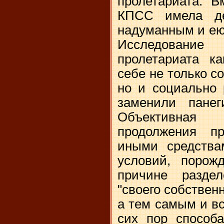
пролетариата. В
КПСС имела де
надуманным и ею
Исследование 
пролетариата к
себе не только с
но и социально 
заменили панег
Объективна
продолжения пр
иными средства
условий, порож
причине разде
"своего собствен
а тем самым и в
сих пор способа