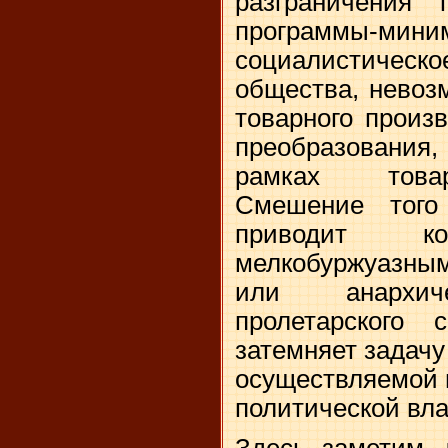
разграничения 
программы-мини
социалистиче
общества, невоз
товарного произ
преобразован
рамках товар
Смешение того
приводит к
мелкобуржуазным
или анархич
пролетарского 
затемняет задач
осуществляемой 
политической вла
Здесь заметим, 