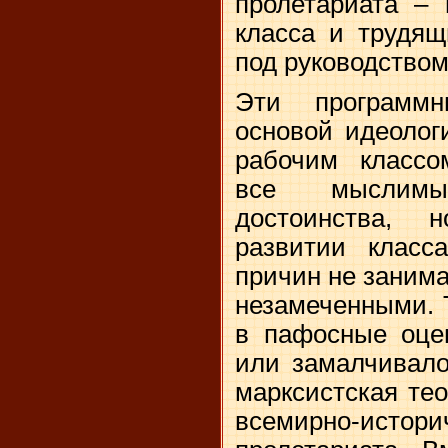
пролетариата – 
класса и трудящ
под руководством
Эти программ
основой идеолог
рабочим классо
все мыслим
достоинства, 
развитии класс
причин не занима
незамеченными. 
в пафосные оцен
или замалчивало
марксистская те
всемирно-и