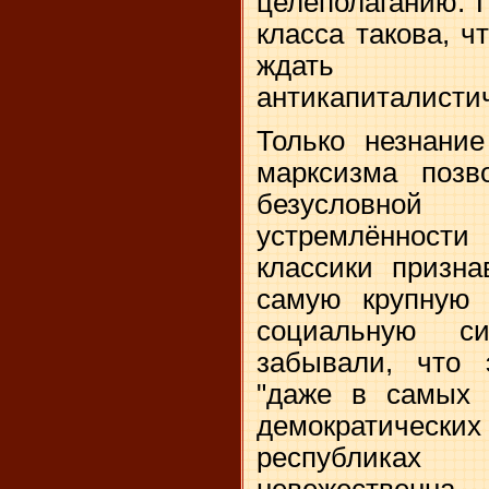
целеполаганию. 
класса такова, ч
ждать "
антикапиталистич
Только незнание
марксизма позв
безусловной а
устремлённости
классики призна
самую крупную 
социальную с
забывали, что 
"даже в самых 
демократич
республика
невежественна, 