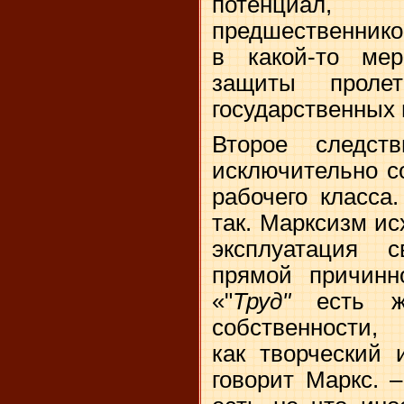
потенциал,
предшественнико
в какой-то ме
защиты проле
государственных 
Второе следст
исключительно с
рабочего класса
так. Марксизм исх
эксплуатация 
прямой причинно
«"
Труд"
есть ж
собственности, 
как творческий 
говорит Маркс. 