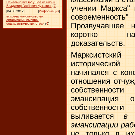
Печальна весть: ушел из жизни
учении Маркса" 
Владимир Глебович Кузьмин.
(
2
)
[04.03.2012]
[
Информация
]
современность
встреча комсомольских
организаций бывших
Прозвучавшее н
социалистических стран
(
0
)
коротко на
доказательств.
Марксистский
исторической
начинался с кон
отношения отчуж
собственност
эмансипация 
собственности
выливается
в 
эмансипации раб
не только в и