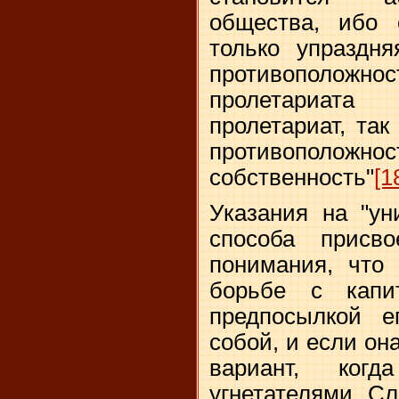
общества, ибо 
только упраздн
противополо
пролетариата
пролетариат, та
противополо
собственность"
[1
Указания на "ун
способа присво
понимания, что 
борьбе с капи
предпосылкой 
собой, и если он
вариант, когд
угнетателями. С