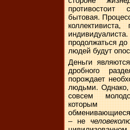
стороне жизнед
противостоит с
бытовая. Процес
коллективиста,
индивидуали
продолжаться до 
людей будут опо
Деньги являются
дробного разде
порождает необх
людьми. Однако,
совсем молод
которым р
обменивающиеся 
– не
человекол
цивилизованн