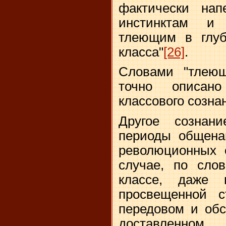
фактически нап
инстинктам и 
тлеющим в глуб
класса"
[26]
.
Словами "тлеющ
точно описан
классового созна
Другое сознан
периоды общена
революционных 
случае, по сло
классе, даже 
просвещенной 
передовом и обс
доставленн