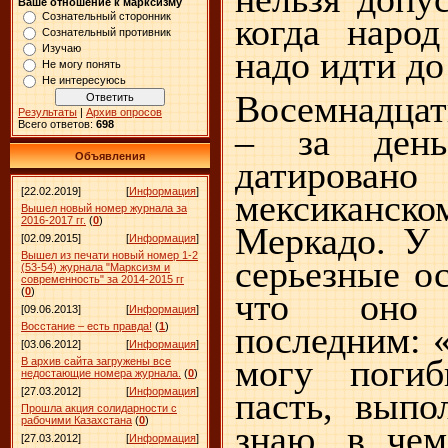
Ваше отношение к марксизму
Сознательный сторонник
когда народ
Сознательный противник
Изучаю
надо идти до
Не могу понять
Не интересуюсь
Восемнадцат
Результаты
|
Архив опросов
Всего ответов:
698
– за ден
Объявления
датиров
[22.02.2019]
[
Информация
]
мексиканско
Вышел новый номер журнала за
2016-2017 гг.
(
0
)
Меркадо. У 
[02.09.2015]
[
Информация
]
Вышел из печати новый номер 1-2
серьезные ос
(53-54) журнала "Марксизм и
современность" за 2014-2015 гг
(
0
)
что оно
[09.06.2013]
[
Информация
]
последним: 
Восстание – есть правда!
(
1
)
[03.06.2012]
[
Информация
]
могу погиб
В архив сайта загружены все
недостающие номера журнала.
(
0
)
пасть, выпо
[27.03.2012]
[
Информация
]
Прошла акция солидарности с
рабочими Казахстана
(
0
)
знаю, в чем
[27.03.2012]
[
Информация
]