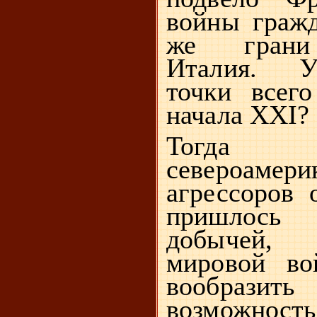
войны гражд
же грани 
Италия. У
точки все
начала
XXI
?
Тогда
североамери
агрессоров 
пришлось
добычей,
мировой во
вообраз
возможнос