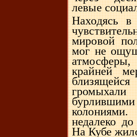
левые социа
Находясь в
чувствит
мировой по
мог не ощущ
атмосферы,
крайней ме
близящейся
громыха
бурливши
колониями
недалеко до
На Кубе жил