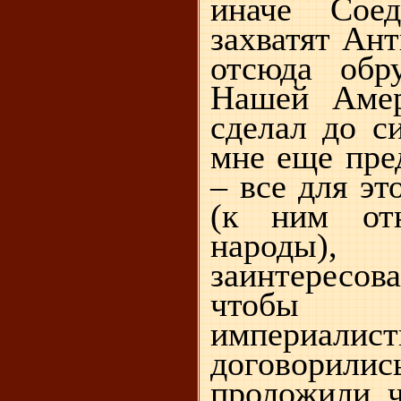
иначе Сое
захватят Ант
отсюда обр
Нашей Амер
сделал до си
мне еще пре
– все для э
(к ним от
народы
заинтерес
чтобы ч
импери
договорились
проложили ч