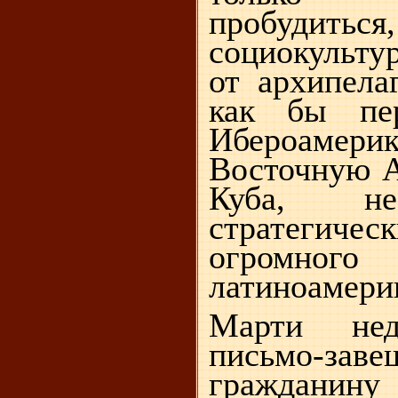
пробуди
социокульту
от архипела
как бы пер
Ибероам
Восточную А
Куба, не
стратегиче
огромного
латиноамерик
Марти нед
письмо-за
гражданин