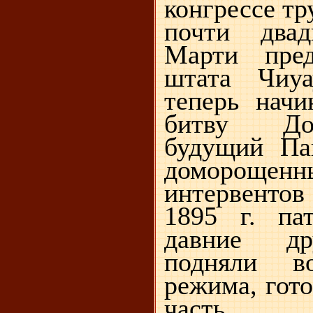
конгрессе т
почти двад
Марти пред
штата Чиуа
теперь нач
битву До
будущий Па
доморощен
интервенто
1895 г
. па
давние др
подняли во
режима, гото
часть н