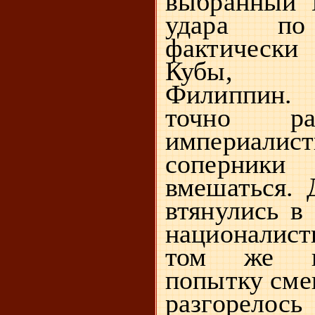
выбранный 
удара п
фактическ
Кубы, П
Филиппин.
точно ра
империалист
соперни
вмешаться. 
втянулись в 
националис
том же г
попытку смен
разгорел