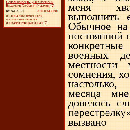
Печальна весть: ушел из жизни
меня хва
Владимир Глебович Кузьмин.
(
2
)
[04.03.2012]
[
Информация
]
выполнить 
встреча комсомольских
организаций бывших
Обычное на
социалистических стран
(
0
)
постоянной 
конкретные
военных де
местности 
сомнения, хо
настолько,
месяца мн
довелось с
перестрелку
вызвано