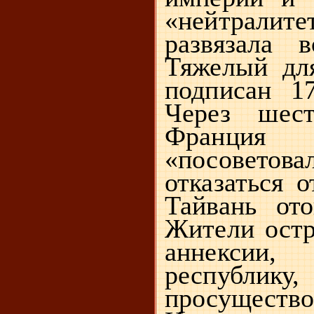
«нейтра
развязала 
Тяжелый дл
подписан 1
Через шест
Франция
«посовет
отказаться о
Тайвань от
Жители остр
аннексии,
республику,
просуществ