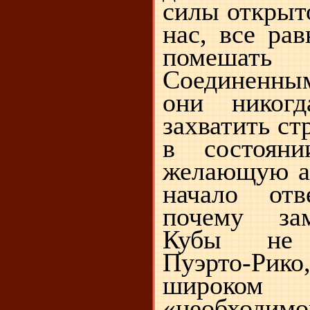
силы открыт
нас, все ра
помешать 
Соединенны
они никогд
захватить ст
в состоян
желающую ан
начало отв
почему за
Кубы не о
Пуэрто-Рико
широко
«необходи