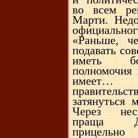
во всем ре
Марти. Недо
официаль
«Раньше, ч
подавать сов
иметь б
полномочия 
имеет…
правитель
затянуться 
Через нес
праща Д
прицель