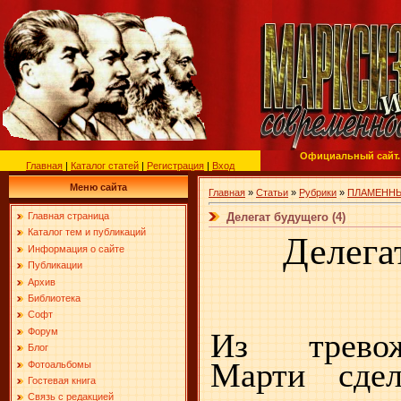
Официальный сайт.
Главная
|
Каталог статей
|
Регистрация
|
Вход
Меню сайта
Главная
»
Статьи
»
Рубрики
»
ПЛАМЕНН
Делегат будущего (4)
Главная страница
Каталог тем и публикаций
Делега
Информация о сайте
Публикации
Архив
Библиотека
Софт
Форум
Из тревож
Блог
Марти сдел
Фотоальбомы
Гостевая книга
Связь с редакцией