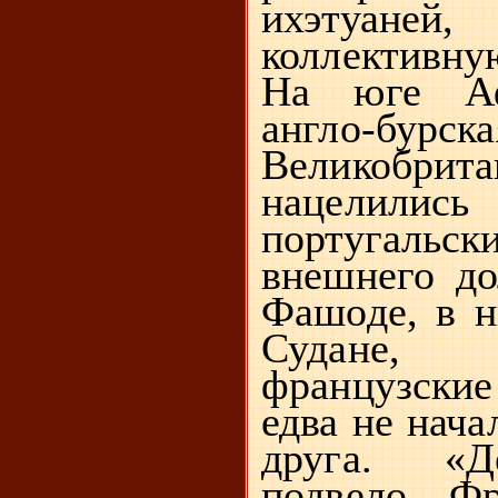
ихэтуане
коллективн
На юге Аф
англо-бу
Великобрит
нацелили
португальск
внешнего до
Фашоде, в 
Судане, 
французски
едва не нача
друга. «Д
подвело Ф