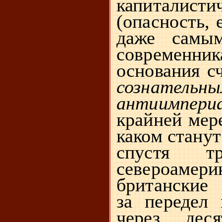
капиталис
(опасность, 
даже самы
современни
основания с
сознательн
антиимпе
крайней мере
каком станут
спустя тр
североам
британские
за передел
через деся