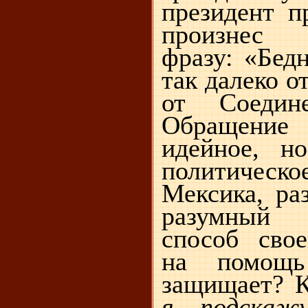
президент п
произнес с
фразу: «Бед
так далеко о
от Соедин
Обращение 
идейное, н
политическ
Мексика, ра
разумный 
способ сво
на помощь
защищает? К
я подскажу