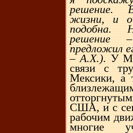
решение. 
жизни, и о
подобна. 
решение
предложил е
– А.Х.).
У М
связи с тр
Мексики, а 
близлежа
отторгнуты
США, и с се
рабочим дви
многие уч