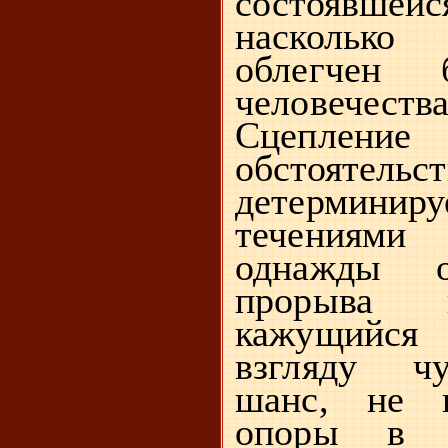
состоявше
наскольк
облегчен
человечес
Сцепление
обстоятель
детерминир
течениям
однажды о
прорыва в
кажущийся 
взгляду ч
шанс, не и
опоры в с