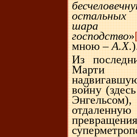
бесчеловечн
остальных 
шара з
господство
»
мною –
А.Х
.)
Из послед
Марти п
надвигав
войну (здесь
Энгельс
отдаленну
превращ
суперметро