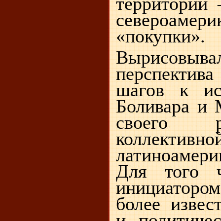
территории
североамери
«покупки».
Вырисовыв
перспектив
шагов к ис
Боливара и 
своего 
коллективн
латиноамер
Для того ч
инициатором
более извес
и политичес