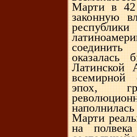
Марти в 42 
законную в
республи
латиноамер
соединить
оказалась 
Латинской А
всемирной 
эпох, г
революционн
наполнилас
Марти реал
на полвека