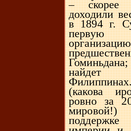
– скорее 
доходили ве
в
1894 г
. С
первую 
организацию
предшестве
Гоминьдана
найдет 
Филиппинах.
(какова ир
ровно за 2
мировой!
поддержк
империи и 