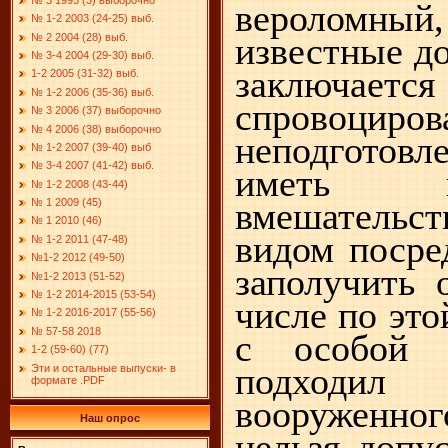
веролом
№ 1-2 2003 (24-25) выб.
известные до
№ 2 2004 (28) выб.
№ 3-4 2004 (29-30) выб.
заключаетс
1-2 2005 (31-32) выб.
№ 1-2 2006 (35-36) выб.
спровоцир
№ 3 2006 (37) выборочно
№ 4 2006 (38) выборочно
неподготовл
№ 1-2 2007 (39-40) выб
№ 3-4 2007 (41-42) выб.
иметь п
№ 1-2 2008 (43-44)
вмешательс
№ 1 2009 (45)
№ 1 2010 (46)
видом посре
№ 1-2 2011 (47-48)
№1-2 2012 (49-50)
заполучить 
№1-2 2013 (51-52)
№ 1-2 2014-2015 (53-54)
числе по это
№ 1-2 2016-2017 (55-56)
№ 57-58 2018
с особой о
1-2 (59-60) (77)
подходил
Эти и остальные выпуски- в
формате .PDF
вооруженн
Наш опрос
нельзя допус