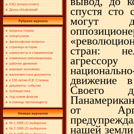
вывод, до к
FAQ (вопрос/ответ)
спустя сто 
Доска объявлений
могут д
Рубрики журнала
оппози
вопросы теории
оппортунизм
«революци
философские вопросы
стран: не
страницы истории
коммунисты в современном
агрессору
пламенные революционеры
рабочее движение
национально
мировая экономика
малоизвестные документы
движение в
к 130-летию И.В. Сталина
документы. события
Своего др
публицистика
Панамерика
под чужим флагом
в помощь пропагандисту
от Арг
Номера журналов
предупрежд
№ 1 1995 (1) выборочно
нашей земли
№ 2 1995 (2) выборочно
№ 3 1995 (3) выборочно