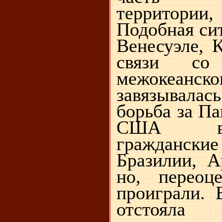
территори
Подобная сит
Венесуэле, 
связи со 
межокеан
завязывала
борьба за Па
США вм
граждан
Бразилии, А
но, переоц
проиграли. 
отстояла