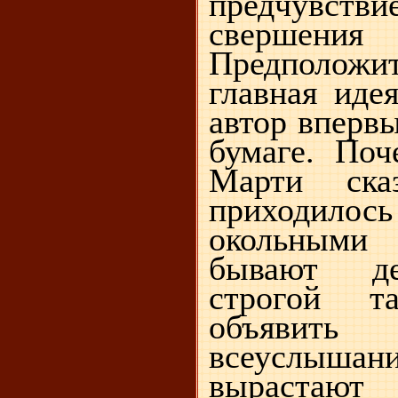
предчувс
свершен
Предположи
главная иде
автор вперв
бумаге. По
Марти ска
приходилос
окольными
бывают де
строгой т
объявит
всеуслышан
вырастают