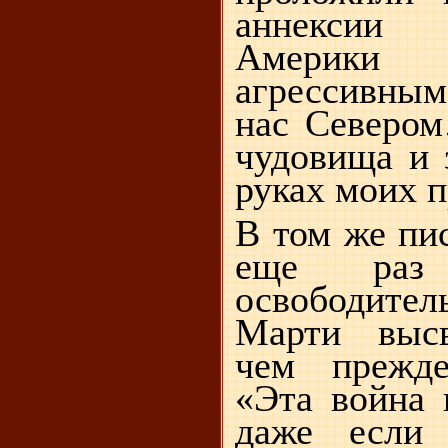
аннексии
Америки
агрессивны
нас Северо
чудовища и 
руках моих 
В том же пи
еще р
освободите
Марти высв
чем прежде
«Эта война 
даже если 