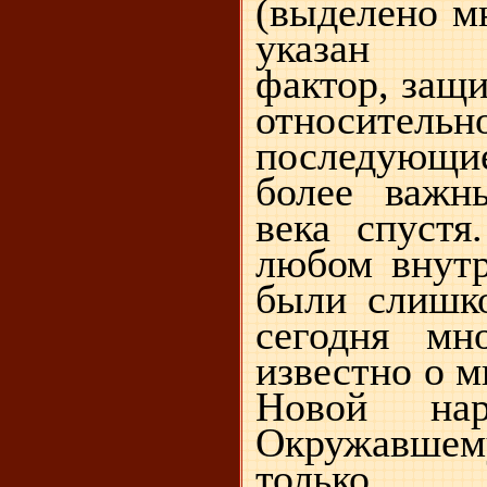
(выделено 
указан п
фактор, защ
относител
последующ
более важн
века спуст
любом внут
были слишк
сегодня мн
известно о м
Новой нар
Окружавше
только 