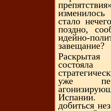
препятст
изменилось
стало нечег
поздно, со
идейно-поли
завещание?
Раскрыта
состоял
стратегиче
уже пер
агонизирую
Испании
добиться не