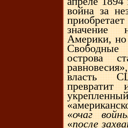
апреле
1894 
война за не
приобрет
значение 
Америки, но 
Свободны
острова ст
равновесия»
власть С
превратит 
укрепле
«американс
«
очаг войн
«
после захв