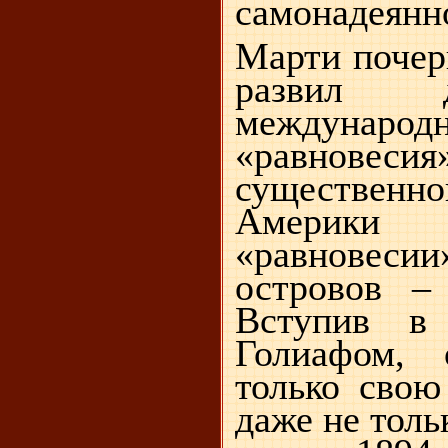
самонадеянн
Марти почер
развил 
международн
«равновеси
существенно
Америки
«равновеси
островов –
Вступив в 
Голиафом,
только свою
даже не толь