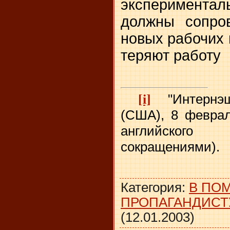
эксперимент
должны сопро
новых рабочих 
теряют работу
[i]
"Интерн
(США), 8 феврал
английского 
сокращениями).
Категория
:
В ПО
ПРОПАГАНДИСТ
(12.01.2003)