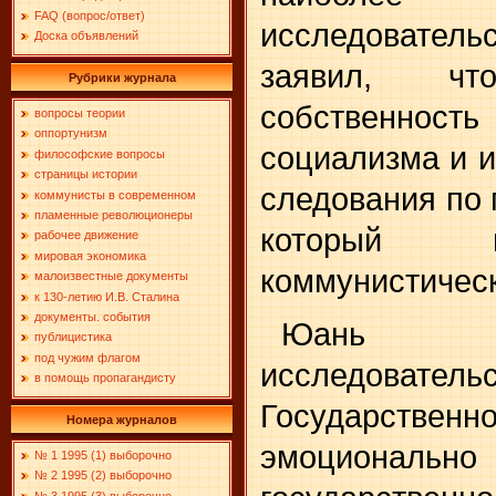
FAQ (вопрос/ответ)
исследовател
Доска объявлений
заявил, что
Рубрики журнала
собственност
вопросы теории
оппортунизм
социализма и 
философские вопросы
страницы истории
следования по 
коммунисты в современном
пламенные революционеры
который 
рабочее движение
мировая экономика
коммунистическ
малоизвестные документы
к 130-летию И.В. Сталина
документы. события
Юан
публицистика
под чужим флагом
исследоват
в помощь пропагандисту
Государств
Номера журналов
эмоционально
№ 1 1995 (1) выборочно
№ 2 1995 (2) выборочно
№ 3 1995 (3) выборочно