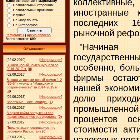
коллектив
Ваше отношение к марксизму
Сознательный сторонник
иностранные 
Сознательный противник
Изучаю
последних 1
Не могу понять
Не интересуюсь
рыночной рефо
Результаты
|
Архив опросов
Всего ответов:
699
"Начиная
Объявления
государств
[22.02.2019]
[
Информация
]
особенно, бол
Вышел новый номер журнала за
2016-2017 гг.
(
0
)
[02.09.2015]
[
Информация
]
фирмы остают
Вышел из печати новый номер 1-2
(53-54) журнала "Марксизм и
нашей экономик
современность" за 2014-2015 гг
(
0
)
долю приход
[09.06.2013]
[
Информация
]
Восстание – есть правда!
(
1
)
промышленн
[03.06.2012]
[
Информация
]
В архив сайта загружены все
процентов ос
недостающие номера журнала.
(
0
)
[27.03.2012]
[
Информация
]
стоимости акт
Прошла акция солидарности с
рабочими Казахстана
(
0
)
налоговых пост
[27.03.2012]
[
Информация
]