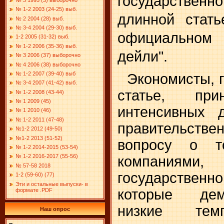
государственн
№ 1-2 2003 (24-25) выб.
длинной стать
№ 2 2004 (28) выб.
№ 3-4 2004 (29-30) выб.
официальном
1-2 2005 (31-32) выб.
№ 1-2 2006 (35-36) выб.
дейли".
№ 3 2006 (37) выборочно
№ 4 2006 (38) выборочно
№ 1-2 2007 (39-40) выб
Экономисты, г
№ 3-4 2007 (41-42) выб.
статье, пр
№ 1-2 2008 (43-44)
№ 1 2009 (45)
интенсивных 
№ 1 2010 (46)
№ 1-2 2011 (47-48)
правительст
№1-2 2012 (49-50)
№1-2 2013 (51-52)
вопросу о т
№ 1-2 2014-2015 (53-54)
№ 1-2 2016-2017 (55-56)
компаниями
№ 57-58 2018
государствен
1-2 (59-60) (77)
Эти и остальные выпуски- в
которые дем
формате .PDF
низкие те
Наш опрос