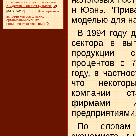
Печальна весть: ушел из жизни
Владимир Глебович Кузьмин.
(
2
)
н Юань. "Прив
[04.03.2012]
[
Информация
]
встреча комсомольских
моделью для на
организаций бывших
социалистических стран
(
0
)
В 1994 году д
сектора в вы
продукции 
процентов с 
году, в частнос
что некоторы
компании ст
фирмами и
предприятиями
По словам 