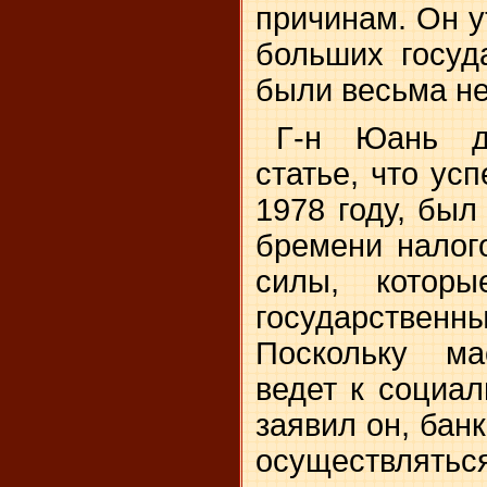
причинам. Он у
больших госуд
были весьма н
Г-н Юань д
статье, что ус
1978 году, бы
бремени налог
силы, котор
государств
Поскольку ма
ведет к социал
заявил он, банк
осуществл