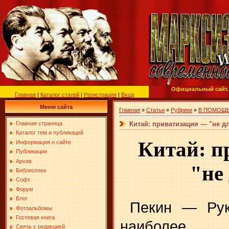
Официальный сайт.
Главная
|
Каталог статей
|
Регистрация
|
Вход
Меню сайта
Главная
»
Статьи
»
Рубрики
»
В ПОМОЩЬ
Китай: приватизация — "не д
Главная страница
Каталог тем и публикаций
Китай: п
Информация о сайте
Публикации
Архив
"не
Библиотека
Софт
Форум
Блог
Пекин — Рук
Фотоальбомы
Гостевая книга
наиболее
Связь с редакцией