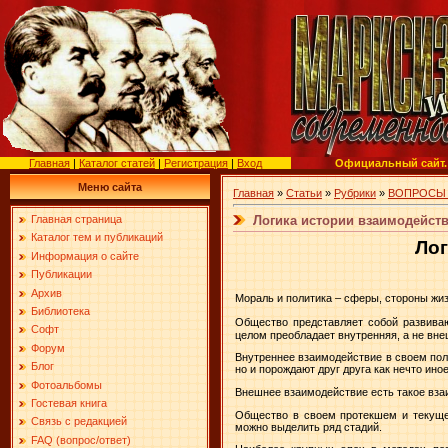
Главная
|
Каталог статей
|
Регистрация
|
Вход
Официальный сайт.
Меню сайта
Главная
»
Статьи
»
Рубрики
»
ВОПРОСЫ
Логика истории взаимодейст
Главная страница
Каталог тем и публикаций
Лог
Информация о сайте
Публикации
Архив
Мораль и политика – сферы, стороны жи
Библиотека
Общество представляет собой развив
Софт
целом преобладает внутренняя, а не внеш
Форум
Внутреннее взаимодействие в своем полн
Блог
но и порождают друг друга как нечто иное
Фотоальбомы
Внешнее взаимодействие есть такое вза
Гостевая книга
Общество в своем протекшем и текущ
Связь с редакцией
можно выделить ряд стадий.
FAQ (вопрос/ответ)