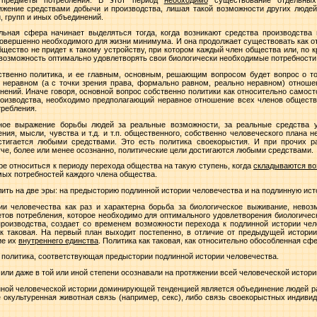
яжение средствами добычи и производства, лишая такой возможности других людей,
, групп и иных объединений.
льная сфера начинает выделяться тогда, когда возникают средства производства 
овершенно необходимого для жизни минимума. И она продолжает существовать как о
общество не придет к такому устройству, при котором каждый член общества или, п
возможность оптимально удовлетворять свои биологически необходимые потребности
ственно политика, и ее главным, основным, решающим вопросом будет вопрос о то
 неравном (а с точки зрения права, формально равном, реально неравном) отноше
нений. Иначе говоря, основной вопрос собственно политики как относительно самос
роизводства, необходимо предполагающий неравное отношение всех членов общест
требления.
нное выражение борьбы людей за реальные возможности, за реальные средства 
ния, мысли, чувства и т.д. и т.п. общественного, собственно человеческого плана 
стигается любыми средствами. Это есть политика своекорыстия. И при прочих р
гче, более или менее осознанно, политические цели достигаются любыми средствами.
ре относиться к периоду перехода общества на такую ступень, когда
складываются в
ых потребностей каждого члена общества.
ить на две эры: на предысторию подлинной истории человечества и на подлинную ист
и человечества как раз и характерна борьба за биологическое выживание, невоз
етов потребления, которое необходимо для оптимального удовлетворения биологичес
производства, создает со временем возможности перехода к подлинной истории чел
ак таковая. На первый план выходит постепенно, в отличие от предыдущей истори
ие их
внутреннего единства
. Политика как таковая, как относительно обособленная сф
 политика, соответствующая предыстории подлинной истории человечества.
ли даже в той или иной степени осознавали на протяжении всей человеческой истори
ной человеческой истории доминирующей тенденцией является объединение людей р
е окультуренная животная связь (например, секс), либо связь своекорыстных индиви