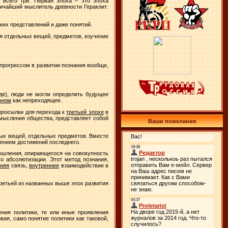
 всего три. Первая эпоха – это эпоха
личайший мыслитель древности Гераклит:
ких представлений и даже понятий.
ия отдельных вещей, предметов, изучение
 прогрессом в развитии познания вообще,
де), люди не могли определить будущее
вном
как непреходящее.
едпосылки для перехода к
третьей эпохе
в
смысления общества, представляет собой
Ваши пожелания
ьных вещей, отдельных предметов. Вместе
ением достижений последнего.
мышления, опирающегося на совокупность
го абсолютизации. Этот метод познания,
нняя
связь,
внутреннее
взаимодействие в
ретьей из названных выше эпох развития
ния политики, те или иные проявления
вая, само понятие политики как таковой,