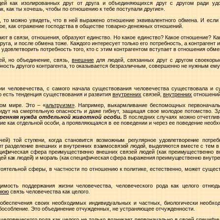
ей как изолированных друг от друга и объединяющихся друг с другом ради удо
, как ты хочешь, чтобы по отношению к тебе поступали другие».
 то можно увидеть, что в ней выражено отношение эквивалентного обмена. И если
иное, как отражение господства в обществе товарно-денежных отношений.
ют в связи, отношения, образуют единство. Но какое единство? Какое отношение? Ка
уга, и после обмена тоже. Каждого интересует только его потребность, а контрагент и
он удовлетворить потребность того, кто с этим контрагентом вступает в отношения обме
ей, но объединение, связь,
внешние
для людей, связанных друг с другом своекоры
ность другого контрагента, то оказывается безразличным, совершенно не нужным ему
и человечества, с самого начала существования человечества существовала и с
о есть тенденция существования и развития
внутренних
связей,
внутренних
отношений
ом мире. Это – «
альтруизм»
. Например, выкармливание беспомощных первоначаль
и идут на смертельную опасность и даже гибнут, защищая свое молодое потомство. З
тренняя нужда отдельной животной особи.
В последних случаях можно отчетливо
ие как отдельной особи, а проявляющаяся в ее поведении и через ее поведение необ
ей) той ступени, когда становится возможным регулярное удовлетворение потре
т разделение внешних и внутренних взаимосвязей людей, выделяются вместе с тем в
ецифическая сфера преимущественно внешних связей людей (как преимущественно вн
й как людей) и мораль (как специфическая сфера выражения преимущественно внутре
оятельной сферы, в частности по отношению к политике, естественно, может сущест
имость поддержания жизни человечества, человеческого рода как целого отнюдь 
ннюю
связь человечества как целого.
обеспечения своих необходимых индивидуальных и частных, биологически необхо
обособление. Это объединение отчужденных, не устраняющее отчужденности.
 человеческого рода как целого не только возникает первоначально в своей специф