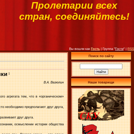
Пролетарии всех
стран, соединяйтесь!
Вы вошли как
Гость
| Группа "
Гости
" |
RSS
Поиск по сайту
ики
1
Наши товарищи
В.А. Вазюлин
ого агрегата тем, что в «органическом»
сто необходимо предполагают друг друга,
развивают друг друга.
познании, осмыслении истории общества