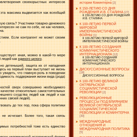
влетворения своекорыстных интересов
истории Коминтерна
[2]
К 150-ЛЕТИЮ СО ДНЯ
РОЖДЕНИЯ И.В. СТАЛИНА
 эта максима выдвигается как всеобщий
[27]
К 150-ЛЕТИЮ СО ДНЯ РОЖДЕНИЯ
И.В. СТАЛИНА
кую связь? Участники товарно-денежного
К 100-ЛЕТИЮ ПЕРВОЙ
нтересен не сам по себе, не как человек,
МИРОВОЙ
на.
ИМПЕРИАЛИСТИЧЕСКОЙ
ВОЙНЫ
[1]
стием. Если контрагент не может своим
К 100-ЛЕТИЮ ПЕРВОЙ МИРОВОЙ
.
ИМПЕРИАЛИСТИЧЕСКОЙ ВОЙНЫ
К 100-ЛЕТИЮ СОЗДАНИЯ
КОММУНИСТИЧЕСКОГО
ИНТЕРНАЦИОНАЛА
[12]
уществует иная, можно в какой-то мере
К 100-ЛЕТИЮ СОЗДАНИЯ
 людей как
единого целого
.
КОММУНИСТИЧЕСКОГО
ИНТЕРНАЦИОНАЛА
но детенышей, защита их от нападения
ДИСКУССИОННЫЕ ВОПРОСЫ
десь на первый план выступает не жизнь
[18]
 увидеть, что главную роль в поведении
ДИСКУССИОННЫЕ ВОПРОСЫ
ходимость поддержания жизни вида (рода)
К 100-ЛЕТИЮ ВЕЛИКОЙ
ОКТЯБРЬСКОЙ
бностей сверх совершенно необходимого
СОЦИАЛИСТИЧЕСКОЙ
 качестве относительно самостоятельных
РЕВОЛЮЦИИ
[2]
ешнего сходства людей как людей и как
РЕВОЛЮЦИОННЫЕ
нних связей людей).
ПРОЦЕССЫ ПОД ВЛИЯНИЕМ
вовать до тех пор, пока сфера политики
ВЕЛИКОЙ ОКТЯБРЬСКОЙ
СОЦИАЛИСТИЧЕСКОЙ
РЕВОЛЮЦИИ И КОМИНТЕРНА
не исчезает. Более того, такая связь
[30]
МЕЖДУНАРОДНЫЕ
ОТНОШЕНИЯ И
димых потребностей тоже есть единство
МЕЖДУНАРОДНАЯ ПОЛИТИКА
[5]
ически человеческой исторической форме