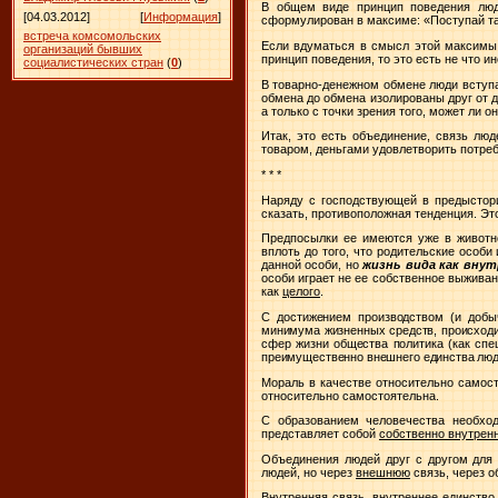
В общем виде принцип поведения люд
[04.03.2012]
[
Информация
]
сформулирован в максиме: «Поступай так
встреча комсомольских
Если вдуматься в смысл этой максимы,
организаций бывших
принцип поведения, то это есть не что 
социалистических стран
(
0
)
В товарно-денежном обмене люди вступа
обмена до обмена изолированы друг от др
а только с точки зрения того, может ли 
Итак, это есть объединение, связь люд
товаром, деньгами удовлетворить потреб
* * *
Наряду с господствующей в предыстори
сказать, противоположная тенденция. Эт
Предпосылки ее имеются уже в животн
вплоть до того, что родительские особ
данной особи, но
жизнь вида как вну
особи играет не ее собственное выживан
как
целого
.
С достижением производством (и добыч
минимума жизненных средств, происходи
сфер жизни общества политика (как сп
преимущественно внешнего единства люде
Мораль в качестве относительно самост
относительно самостоятельна.
С образованием человечества необход
представляет собой
собственно внутре
Объединения людей друг с другом для 
людей, но через
внешнюю
связь, через 
Внутренняя связь, внутреннее единство