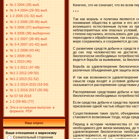
№ 2 2004 (28) выб.
Конечно, это не означает, что во всем
№ 3-4 2004 (29-30) выб.
* * *
1-2 2005 (31-32) выб.
Так как мораль и политика являются 
№ 1-2 2006 (35-36) выб.
понимания общества в целом и его ис
возникшего естественным путем из пр
№ 3 2006 (37) выборочно
неблагоприятных или опасных условий, 
№ 4 2006 (38) выборочно
степени научались использовать для уд
переходили к обработанным, так сказат
№ 1-2 2007 (39-40) выб
мере сохранились и сохраняются до сих 
№ 3-4 2007 (41-42) выб.
С развитием средств добычи и средств 
№ 1-2 2008 (43-44)
до сих пор человечество не достигло
биологически необходимых потребностей
№ 1 2009 (45)
ведется борьба за выживание, за биолог
№ 1 2010 (46)
Борьба за удовлетворение биологичес
№ 1-2 2011 (47-48)
различные объединения для защиты возм
№1-2 2012 (49-50)
И так как возможности удовлетворения
№1-2 2013 (51-52)
смысле сюда входят и условия добычи 
№ 1-2 2014-2015 (53-54)
оказывается распоряжение средствами д
№ 1-2 2016-2017 (55-56)
Распоряжение средствами добычи и прои
биологически необходимых потребностей
№ 57-58 2018
1-2 (59-60) (77)
Если средства добычи и средства произ
присвоение одной частью общества части
Эти и остальные выпуски- в
формате .PDF
Существование таких групп, объединени
становится возможным тогда, когда сре
Наш опрос
Период в истории человечества от то
необходимого для жизни минимума, до т
удовлетворения биологически необход
Ваше отношение к марксизму
удовлетворяются, но удовлетворяются н
Сознательный сторонник
групп, объединений за необходимые