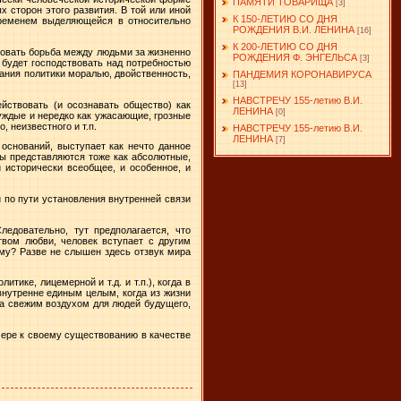
ПАМЯТИ ТОВАРИЩА
[3]
 сторон этого развития. В той или иной
К 150-ЛЕТИЮ СО ДНЯ
временем выделяющейся в относительно
РОЖДЕНИЯ В.И. ЛЕНИНА
[16]
К 200-ЛЕТИЮ СО ДНЯ
вовать борьба между людьми за жизненно
РОЖДЕНИЯ Ф. ЭНГЕЛЬСА
[3]
 будет господствовать над потребностью
вания политики моралью, двойственность,
ПАНДЕМИЯ КОРОНАВИРУСА
[13]
НАВСТРЕЧУ 155-летию В.И.
йствовать (и осознавать общество) как
ЛЕНИНА
[0]
уждые и нередко как ужасающие, грозные
 неизвестного и т.п.
НАВСТРЕЧУ 155-летию В.И.
ЛЕНИНА
[7]
оснований, выступает как нечто данное
пы представляются тоже как абсолютные,
 исторически всеобщее, и особенное, и
и по пути установления внутренней связи
Следовательно, тут предполагается, что
твом любви, человек вступает с другим
ему? Разве не слышен здесь отзвук мира
ике, лицемерной и т.д. и т.п.), когда в
внутренне единым целым, когда из жизни
ода свежим воздухом для людей будущего,
мере к своему существованию в качестве