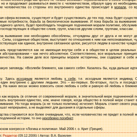
 но и продолжает развиваться вместе с человечеством, образуя одну из необходимых
ие человечества со стороны его внутреннего единства происходит в
морали
, со 
ая сфера возникла, существует и будет существовать до тех пор, пока будет сущест
мые потребности, борьба за биологическое выживание. И пока борьба за выживание
 единого целого, будет преобладать тенденция подчинения морали политике, обслужи
осподствующих в обществе слоев, групп, классов другим слоям, группам, классам.
за выживание они необходимо обособлены, отчуждены друг от друга и не могут де
м. Силы, созданные обществом, выступают по отношению к ним как непознаваемые, ч
твующее как единое, внутренне связанное целое, рисуется людям в качестве чуждого,
ль представляется как не имеющая внутри себя и в обществе в целом реальных 
м абстрагировании – как нечто абсолютное. Соответственно, все моральные принци
вечества. На самом деле все принципы морали историчны, они содержат в себе и
акую заповедь: «Возлюби ближнего, как самого себя». Казалось бы, куда дальше идт
ку. Здесь
исходным
является любовь
к себе
, т.е. исходным является индивид. 
 един внутренне с другими людьми. Это – во-первых. Во-вторых, пусть и посредс
и
. На каких весах можно взвесить свою любовь к себе и равную ей любовь к ближн
 как мораль (в отличие от современной морали, в значительной мере подчиненной полит
ать внутреннее единство, или, иначе говоря, когда общество в полной мере станет 
ивание. Но тогда мораль (а не только политика) исчезнет. Мораль станет своего р
дышат непрерывно, а не выделяют для дыхания в отдельные сферы.
ства становится все более очевидным, что, если человечество не придет в полной 
 подлинной истории, то оно
неизбежно погибнет
.
ком конгрессе «Логика и политика». Май
2006 г
. о. Крит (Греция).
л
:
Редактор
(09.12.2006) |
Автор
:
В.А. Вазюлин