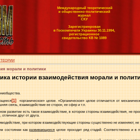
Международный теоретический
и общественно-политический
журнал
СКУ
Зарегистринрован
в Госкомпечати Украины 30.11.1994,
регистрационное
свидетельство КВ № 1089
 ТЕОРИИ
вия морали и политики
ика истории взаимодействия морали и полит
зниобщества.
[1]
ающееся
«органическое» целое. «Органическое» целое отличается от механическ
няя связь, взаимодействие ее сторон, ее сфер и т.п.
ом развитии есть такое взаимодействие, в котором стороны взаимодействия, не про
, отличное друг от друга.
имодействие, при котором взаимодействующие стороны существенно не изменяют, не 
ем состоянии как
развивающееся
целое проходит ряд стадий. Соответственно и в 