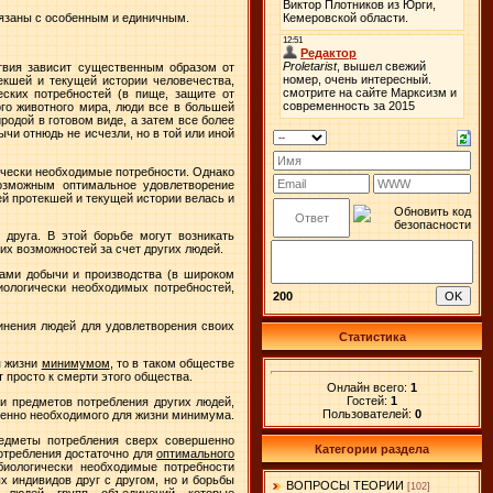
вязаны с особенным и единичным.
твия зависит существенным образом от
кшей и текущей истории человечества,
ских потребностей (в пище, защите от
го животного мира, люди все в большей
одой в готовом виде, а затем все более
ычи отнюдь не исчезли, но в той или иной
ически необходимые потребности. Однако
возможным оптимальное удовлетворение
й протекшей и текущей истории велась и
 друга
. В этой борьбе могут возникать
х возможностей за счет других людей.
вами добычи и производства (в широком
иологически необходимых потребностей,
200
динения людей для удовлетворения своих
Статистика
я жизни
минимумом
, то в таком обществе
 просто к смерти этого общества.
Онлайн всего:
1
Гостей:
1
ти предметов потребления других людей,
Пользователей:
0
шенно необходимого для жизни минимума.
редметы потребления сверх совершенно
Категории раздела
потребления достаточно для
оптимального
биологически необходимые потребности
х индивидов друг с другом, но и борьбы
ВОПРОСЫ ТЕОРИИ
[102]
людей, групп, объединений, которые