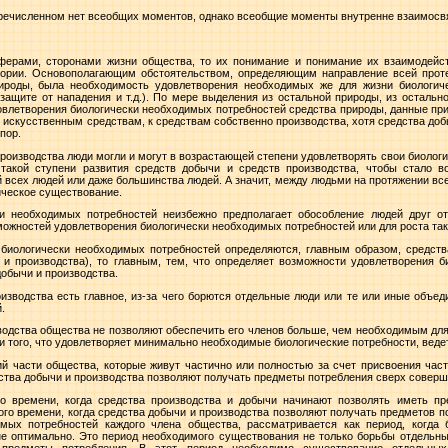
 перечисленном нет всеобщих моментов, однако всеобщие моменты внутренне взаимос
сферами, сторонами жизни общества, то их понимание и понимание их взаимодейс
тории. Основополагающим обстоятельством, определяющим направление всей проте
ироды, была необходимость удовлетворения необходимых же для жизни биологиче
защите от нападения и т.д.). По мере
выделения из остальной природы, из остально
овлетворения биологически необходимых потребностей средства природы, данные прир
ь, искусственным средствам,
к средствам собственно производства, хотя средства доб
пор.
производства люди могли и могут в возрастающей степени удовлетворять свои биолог
 такой ступени развития средств добычи и средств производства, чтобы стало 
 всех людей или даже большинства людей. А значит, между людьми на протяжении все
ическое существование.
ки необходимых потребностей неизбежно предполагает обособление людей друг от
ожностей удовлетворения биологически необходимых потребностей или для роста таки
 биологически необходимых потребностей определяются, главным образом, средст
и производства), то главным, тем, что определяет возможности удовлетворения б
обычи и производства.
зводства есть главное, из-за чего борются отдельные люди или те или иные объе
.
водства общества не позволяют обеспечить его членов больше, чем необходимым дл
 того, что удовлетворяет минимально необходимые биологические потребности, ведет
й части общества, которые живут частично или полностью за счет присвоения час
дства добычи и производства позволяют получать предметы потребления сверх совер
го времени, когда средства производства и добычи начинают позволять иметь п
ого времени, когда средства добычи и производства позволяют получать предметов 
имых потребностей каждого члена общества, рассматривается как период, когда 
е оптимально. Это период необходимого существования не только борьбы отдельны
 предметы потребления. В этот период
необходимо
существование отдельных 