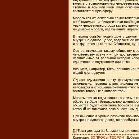
вместе с возникновением человечества,
степени, в том или ином виде осознан
самостоятельную сферу.
Мораль как относительно самостоятельн
необходимые, за биологически необходи
жизни человеческого рода как внутренне
лицемерие морали, навязывание морали г
В период борьбы людей друг с другом 
внутренне единое целое, подвластное и
и разрушительные силы. Общество, сущес
Соответствующая такому обществу мора
человечеству извне и – при достаточно
независимые от реальной истории чело
единичное во внутреннем единстве.
Возьмем, например, такой принцип или т
людей друг с другом!
Однако вдумаемся в эту формулиров
изначально, первоначально индивид не
человеком в отношение
эквивалентност
обмена товарных эквивалентов?
Мораль только тогда вполне реализуется
обществе будет безраздельно доминиров
общества будет исключена борьба за выж
который не замечают, пока он есть, им 
При нынешнем уровне развития производ
внутренне единого целого, не перейдет к
[1]
Текст доклада на Всемирном философс
Категория
:
ВОПРОСЫ ТЕОРИИ
|
Добави