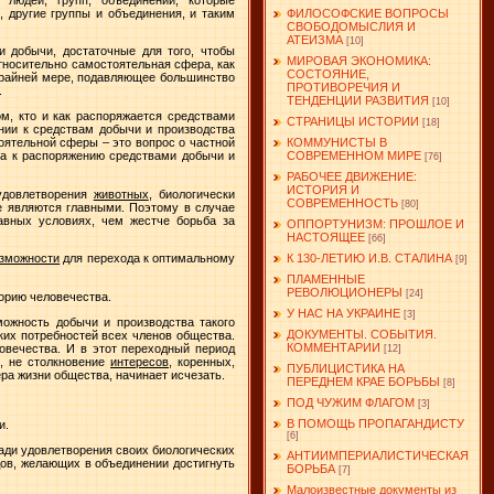
 другие группы и объединения, и таким
ФИЛОСОФСКИЕ ВОПРОСЫ
СВОБОДОМЫСЛИЯ И
АТЕИЗМА
[10]
и добычи, достаточные для того, чтобы
МИРОВАЯ ЭКОНОМИКА:
тносительно самостоятельная сфера, как
СОСТОЯНИЕ,
о крайней мере, подавляющее большинство
ПРОТИВОРЕЧИЯ И
.
ТЕНДЕНЦИИ РАЗВИТИЯ
[10]
м, кто и как распоряжается средствами
СТРАНИЦЫ ИСТОРИИ
[18]
нии к средствам добычи и производства
тоятельной сферы – это вопрос о частной
КОММУНИСТЫ В
ва к распоряжению средствами добычи и
СОВРЕМЕННОМ МИРЕ
[76]
РАБОЧЕЕ ДВИЖЕНИЕ:
ИСТОРИЯ И
удовлетворения
животных
, биологически
СОВРЕМЕННОСТЬ
[80]
не являются главными. Поэтому в случае
авных условиях, чем жестче борьба за
ОППОРТУНИЗМ: ПРОШЛОЕ И
НАСТОЯЩЕЕ
[66]
К 130-ЛЕТИЮ И.В. СТАЛИНА
озможности
для перехода к оптимальному
[9]
ПЛАМЕННЫЕ
РЕВОЛЮЦИОНЕРЫ
[24]
орию человечества.
У НАС НА УКРАИНЕ
[3]
можность добычи и производства такого
ДОКУМЕНТЫ. СОБЫТИЯ.
ких потребностей всех членов общества.
КОММЕНТАРИИ
овечества. И в этот переходный период
[12]
и, не столкновение
интересов
, коренных,
ПУБЛИЦИСТИКА НА
ера жизни общества, начинает исчезать.
ПЕРЕДНЕМ КРАЕ БОРЬБЫ
[8]
ПОД ЧУЖИМ ФЛАГОМ
[3]
В ПОМОЩЬ ПРОПАГАНДИСТУ
и.
[6]
ади удовлетворения своих биологических
АНТИИМПЕРИАЛИСТИЧЕСКАЯ
дов, желающих в объединении достигнуть
БОРЬБА
[7]
Малоизвестные документы из