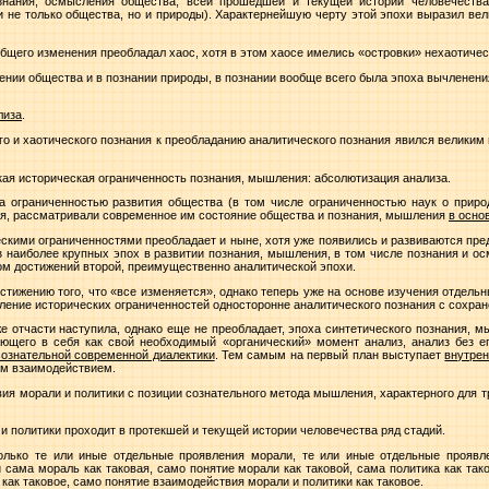
нания, осмысления общества, всей прошедшей и текущей истории человечества
и не только общества, но и природы). Характернейшую черту этой эпохи выразил ве
бщего изменения преобладал хаос, хотя в этом хаосе имелись «островки» нехаотичес
ении общества и в познании природы, в познании вообще всего была эпоха вычленен
лиза
.
о и хаотического познания к преобладанию аналитического познания явился великим
кая историческая ограниченность познания, мышления: абсолютизация анализа.
а ограниченностью развития общества (в том числе ограниченностью наук о приро
ия, рассматривали современное им состояние общества и познания, мышления
в осно
ескими ограниченностями преобладает и ныне, хотя уже появились и развиваются пр
з наиболее крупных эпох в развитии познания, мышления, в том числе познания и о
етом достижений второй, преимущественно аналитической эпохи.
стижению того, что «все изменяется», однако теперь уже на основе изучения отдел
ление исторических ограниченностей односторонне аналитического познания с сохран
же отчасти наступила, однако еще не преобладает, эпоха синтетического познания, 
ающего в себя как свой необходимый «органический» момент анализ, анализ без е
сознательной современной диалектики
. Тем самым на первый план выступает
внутре
им взаимодействием.
ия морали и политики с позиции сознательного метода мышления, характерного для т
и политики проходит в протекшей и текущей истории человечества ряд стадий.
олько те или иные отдельные проявления морали, те или иные отдельные проявле
 сама мораль как таковая, само понятие морали как таковой, сама политика как тако
как таковое, само понятие взаимодействия морали и политики как таковое.