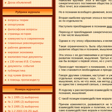
Наиболее крупных эпох в методах поз
Доска объявлений
синкретического постижения общества (
«Все течет, все изменяется».
Но в познании всеобщего движения, всео
Рубрики журнала
Вторая наиболее крупная эпоха в постиж
вопросы теории
их по отдельности.
оппортунизм
Наступило преобладание в познании
ана
философские вопросы
Переход от преобладания синкретическог
страницы истории
в том числе мышления.
коммунисты в современном
Однако в эту эпоху образовалась и вели
пламенные революционеры
Такая ограниченность была обусловлен
рабочее движение
развитие общества и познания, мышлен
мировая экономика
Эта эпоха с ее достижениями и историч
малоизвестные документы
развитии познания, мышления.
Третья и
как бы возврат к первой эпохе, но с уч
к 130-летию И.В. Сталина
документы. события
Происходит «возврат» к пониманию, к по
с тем становится необходимым и преодо
публицистика
под чужим флагом
Говоря другими словами, наступает и у
отдельных конкретных наук, т.е. включ
в помощь пропагандисту
мышления, есть не что иное, как метод
их единстве с внешней связью, с внешн
Номера журналов
Я подхожу к рассмотрению взаимодейств
познания, мышления.
№ 1 1995 (1) выборочно
С такой позиции взаимодействие морали 
№ 2 1995 (2) выборочно
Причем изменяются, развиваются не т
№ 3 1995 (3) выборочно
взаимодействия морали и политики, но и
само взаимодействие морали и политики 
№ 1-2 2003 (24-25) выб.