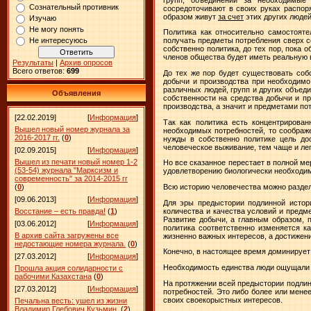
Сознательный противник
сосредоточивают в своих руках распор
образом живут
за счет
этих других людей
Изучаю
Не могу понять
Политика как относительно самостояте
Не интересуюсь
получать предметы потребления сверх с
собственно политика, до тех пор, пока 
членов общества будет иметь реальную 
Результаты
|
Архив опросов
Всего ответов:
699
До тех же пор будет существовать соб
добычи и производства при необходимо
различных людей, групп и других объеди
Объявления
собственности на средства добычи и п
производства, а значит и предметами по
[22.02.2019]
[
Информация
]
Так как политика есть концентрирова
Вышел новый номер журнала за
необходимых потребностей, то соображе
2016-2017 гг.
(
0
)
нужды в собственно политике цель до
человеческое выживание, тем чаще и ле
[02.09.2015]
[
Информация
]
Вышел из печати новый номер 1-2
Но все сказанное перестает в полной ме
(53-54) журнала "Марксизм и
удовлетворению биологически необходим
современность" за 2014-2015 гг
Всю историю человечества можно раздел
(
0
)
[09.06.2013]
[
Информация
]
Для эры предыстории подлинной истори
количества и качества условий и предм
Восстание – есть правда!
(
1
)
Развитие добычи, а главным образом, 
[03.06.2012]
[
Информация
]
политика соответственно изменяется к
В архив сайта загружены все
жизненно важных интересов, а достижен
недостающие номера журнала.
(
0
)
Конечно, в настоящее время доминирует
[27.03.2012]
[
Информация
]
Необходимость единства люди ощущали и
Прошла акция солидарности с
рабочими Казахстана
(
0
)
На протяжении всей предыстории подлин
[27.03.2012]
[
Информация
]
потребностей. Это либо более или мене
своих своекорыстных интересов.
Печальна весть: ушел из жизни
Владимир Глебович Кузьмин.
(
2
)