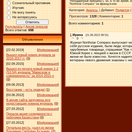
"Неподаренные принципы"), но, в то же время, 
Сознательный противник
"
Northstar
Compass
" на французском.
Изучаю
Категория
:
Анонсы.
|
Добавил
:
Редактор
(
Не могу понять
Просмотров
:
1328
|
Комментарии
:
1
Не интересуюсь
Всего комментариев
:
1
Результаты
|
Архив опросов
Всего ответов:
698
1
Ирина
(21.09.2013 09:51)
0
Объявления
Журнал Northstar Compass выпускает не 
себя русское издание, были люди, котор
зарубежные товарищи, спрашивая "Как та
[22.02.2019]
[
Информация
]
Южной Корее с лекцией о жизни в СССР. 
Вышел новый номер журнала за
жизни не было известно. Хочется надеят
2016-2017 гг.
(
0
)
ветераны левого движения знакомы с ней
[02.09.2015]
[
Информация
]
Вышел из печати новый номер 1-2
(53-54) журнала "Марксизм и
современность" за 2014-2015 гг
(
0
)
[09.06.2013]
[
Информация
]
Восстание – есть правда!
(
1
)
[03.06.2012]
[
Информация
]
В архив сайта загружены все
недостающие номера журнала.
(
0
)
[27.03.2012]
[
Информация
]
Прошла акция солидарности с
рабочими Казахстана
(
0
)
[27.03.2012]
[
Информация
]
Печальна весть: ушел из жизни
Владимир Глебович Кузьмин.
(
2
)