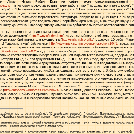
Георг Лукач, Исаак Рубин. Есть на сайте также специализированный п
index.htm
, в котором можно загрузить такие работы, как "Государство и революция",
ктября" и "Перманентная революция" Троцкого, "Политическая экономия рантье" П
ский раздел поддерживается на платформе, разработанной как носитель марксистско
 электронных библиотек марксистской литературы попросту не существует в силу р
пособ подтасовки цитат под цели своей партийной организации, а как точную науку, н
нному действию и последующему изменению действительности в соответствии с логи
 о субъективности подборки марксистских книг в отечественных электронных б
бочая демократия" (
http://rwp.ru/index.html
) имеет явный крен в область троцкизма, но
рксистская библиотека для юношества (
http://malchish.org/lib/
) содержит 10 работ Марк
. В "марксистской" библиотеке
http://www.marksizm.info/content/section/10/71/
представ
руэлл, в то время как не имеется практически никакой собственно марксистской
p://biml.ucoz.ru/index/0-2
представлен только Маркс в виде собрания сочинений; стран
наличие соответствующих гиперссылок. Лучшая марксистская библиотека, содержащая
с истории ВКП(б)" и ряд документов ВКП(б) - КПСС до 1953 года, представлена на с
по собраниям сочинений и документам отсутствует, так как они представлены в фор
качиванием и прочтением первых или наиболее известных книг. Образно можно ср
 полкой только прошедшего ликбез автодидакта соответственно, а библиотеку собр
ом советского управленца позднего периода, при котором книги существуют отдельно
ксистской идеи). В то же время, в отличие от вышеупомянутого марксистского издат
тскую литературу, не издают классиков как таковых отдельными изданиями (видим
дательств найти Маркса, Энгельса, Ленина или Сталина - в принципе невозможно. 
" (
http://fmbooks.wordpress.com/books/
) можно найти Даниэля Бенсаида, Пьера Паззол
юка Годара, Саймона Бермана, Эдриана Митчелла, Эмми Грин, Михаэля Леви, Мэтью Л
 данные версии и интерпретации теряют всякий смысл как лишенные логической основ
"Заработная плата, цена и прибыль", "К еврейскому вопросу", "Фейербах. Противоположность матер
, "Манифест коммунистической партии", "Тезисы о Фейербахе", "Восемнадцатое брюмера Луи Бонапарта
"Происхождение семьи, частной собственности и государства", "Роль труда в процессе превращения 
изма", "Проект коммунистического символа веры".
сально-развитой в теоретическом плане партией (достаточно вспомнить статью Н. Андреевой 