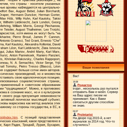
етим, что страны - носители указанных
лные архивы наблюдаются на центрально-
elfort Bax, August Bebel, Julian Borchardt,
al Draper, Hermann Duncker, Herman Gorter,
ax Hölz, Willy Huhn, Karl Kautsky, Takisi
cht, Wilhelm Liebknecht, Jack London, Georg
ehring, William Morris, Georgi Plechanow,
 Teistler, August Thalheimer, Leo Trotzki,
арксистов, хотя имена их могут быть "на
kharine
,
Pierre
Brou
é,
James
P
.
Cannon
,
Antonio
Gramsci
,
Ted
Grant
,
Ernesto
"
Che
"
ama
,
Karl
Kautsky
,
Alexandra
Kollontai
,
David
raham
L
é
on
,
Karl
Liebknecht
,
Zlata
Ionovna
egui
,
Julius
Martov
,
Andr
é
Marty
,
Karl
Marx
,
hurst
,
Anton
Pannekoek
,
Raniero
Panzieri
,
è
s
,
Khristian
Rakovsky
,
Charles
Rappoport
,
oneau
,
N
.
A
.
Semachko
,
Victor
Serge
,
Yrj
ö
ha
ï
l
Tomsky
,
Pietro
Tresso
(
Blasco
),
L
é
on
Ваши пожелания
ия содержит больше сотни имен авторов.
ссических произведений, но и множества
отстаивать свою идеологическую позицию.
илизованных социалистических странах,
, примененный в советском образовании
ими "трудящимися". Можно, в противовес
изма в сознание масс, но и о культурном
ет своего рода презумпция невиновности
а активный логически мыслящий субъект,
сновы марксизма как метод анализа этих
 важному
c
о стороны государства, в ЕС, в
kij/index.htm
. С позиций представления
тических изысканий, какое представлено в
, Карл Радек, Троцкий, Лурия, Бухарин,