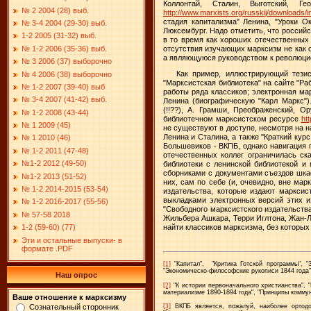
Коллонтай, Сталин, Выготский, 
№ 2 2004 (28) выб.
http://www.marxists.org/russkij/downloads/
стадия капитализма" Ленина, "Уроки О
№ 3-4 2004 (29-30) выб.
Люксембург. Надо отметить, что россий
1-2 2005 (31-32) выб.
в то время как хороших отечественных
отсутствия изучающих марксизм не как с
№ 1-2 2006 (35-36) выб.
а являющуюся руководством к революцио
№ 3 2006 (37) выборочно
Как пример, иллюстрирующий тезис
№ 4 2006 (38) выборочно
"Марксистская библиотека" на сайте "Ра
№ 1-2 2007 (39-40) выб
работы ряда классиков; электронная ма
№ 3-4 2007 (41-42) выб.
Ленина (биографическую "Карл Маркс")
(!!??), А. Грамши, Преображенский, О
№ 1-2 2008 (43-44)
библиотечном марксистском ресурсе
htt
№ 1 2009 (45)
не существуют в доступе, несмотря на 
Ленина и Сталина, а также "Краткий кур
№ 1 2010 (46)
Большевиков - ВКПБ, однако навигация 
№ 1-2 2011 (47-48)
отечественных коллег ограничилась с
№1-2 2012 (49-50)
библиотеки с ленинской библиотекой и
сборниками с документами съездов шкаф
№1-2 2013 (51-52)
них, сам по себе (и, очевидно, вне мар
№ 1-2 2014-2015 (53-54)
издательства, которые издают марксис
выкладками электронных версий этих из
№ 1-2 2016-2017 (55-56)
"Свободного марксистского издательства
№ 57-58 2018
Жильбера Ашкара, Терри Иглтона, Жан-Л
1-2 (59-60) (77)
найти классиков марксизма, без которых
Эти и остальные выпуски- в
формате .PDF
[1]
"Капитал",
"Критика Готской программы", 
"Экономическо-философские рукописи 1844 года"
Наш опрос
[2]
"К истории первоначального христианства", 
материализме 1890-1894 года", "Принципы коммун
Ваше отношение к марксизму
Сознательный сторонник
[3]
ВКПБ является, пожалуй, наиболее ортодок