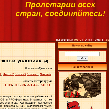
Пролетарии всех
стран, соединяйтесь!
Вы вошли как
Гость
| Группа "
Гости
" |
RSS
Поиск по сайту
бежных условиях.
(4
)
Наши товарищи
Владимир Жуковский
1
,
Часть 2
,
Часть3
,
Часть 5
,
Часть 6
.
Список литературы:
1-110
,
111-220
,
221-330
,
331-441
ом находятся марксистские работы на 49
OBI
и
PRC
-форматах. В частности, там
сембург и др. Как правило, количество
и иной страны. Так, на албанском языке,
ько "Теория и практика революции"), на