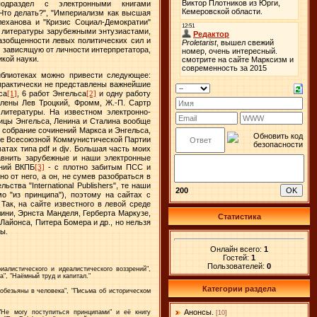
одраздел с электронными книгами
 "Что делать?", "Империализм как высшая
леханова и "Кризис Социал-Демократии"
й литературы зарубежными энтузиастами,
азобщенности левых политических сил и
е зависящую от личности интерпретатора,
кой науки.
иблиотеках можно привести следующее:
 практически не представлены важнейшие
са
[1]
, 6 работ Энгельса
[2]
и одну работу
лены Лев Троцкий, Фромм, Ж.-П. Сартр
 литературы. На известном электронно-
ицы Энгельса, Ленина и Сталина вообще
 собрание сочинений Маркса и Энгельса,
айте Всесоюзной Коммунистической Партии
матах типа
pdf
и
djv
. Большая часть моих
авнить зарубежные и наши электронные
аний ВКПБ
[3]
- с плотно забитым ПСС и
 от него, а он, не сумев разобраться в
ельства "
International
Publishers
", те наши
200
о "из принципа"), поэтому на сайтах с
Так, на сайте известного в левой среде
ини, Эрнста Манделя, Герберта Маркузе,
Статистика
айонса, Питера Бомера и др., но нельзя
ы.
Онлайн всего:
1
Гостей:
1
Пользователей:
0
иалистического и идеалистического воззрений",
", "Наёмный труд и капитал."
Категории раздела
обезьяны в человека", "Письма об историческом
Анонсы.
"Не могу поступиться принципами" и её книгу
[10]