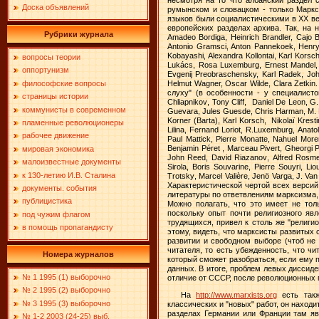
Доска объявлений
румынском и словацком - только Маркс
языков были социалистическими в ХХ ве
европейских разделах архива. Так
,
на
Рубрики журнала
Amadeo Bordiga, Heinrich Brandler, Cajo B
Antonio Gramsci, Anton Pannekoek, Henryk
Kobayashi, Alexandra Kollontai, Karl Korsch
вопросы теории
Lukács, Rosa Luxemburg, Ernest Mandel, O
оппортунизм
Evgenij Preobraschensky, Karl Radek, John
философские вопросы
Helmut Wagner, Oscar Wilde, Clara Zetkin
слуху" (в особенности - у специалист
страницы истории
Chliapnikov
,
Tony
Cliff
,
Daniel
De
Leon
,
G
коммунисты в современном
Guevara
,
Jules
Guesde
,
Chris
Harman
,
M
.
Korner
(
Barta
),
Karl
Korsch
,
Nikola
ï
Krest
пламенные революционеры
Lilina
,
Fernand
Loriot
,
R
.
Luxemburg
,
Anatol
рабочее движение
Paul
Mattick
,
Pierre
Monatte
,
Nahuel
More
Benjamin
P
é
ret
,
Marceau
Pivert
,
Gheorgi
P
мировая экономика
John
Reed
,
David
Riazanov
,
Alfred
Rosme
малоизвестные документы
Sirola
,
Boris
Souvarine
,
Pierre
Souyri
,
Lio
к 130-летию И.В. Сталина
Trotsky
,
Marcel
Vali
è
re
,
Jen
ö
Varga
,
J
.
Van
Характеристической чертой всех версий
документы. события
литературы по ответвлениям марксизма, 
публицистика
Можно полагать, что это имеет не тол
поскольку опыт почти религиозного яв
под чужим флагом
трудящихся, привел к столь же "религи
в помощь пропагандисту
этому, видеть, что марксисты развитых 
развитии и свободном выборе (чтоб не 
читателя, то есть убежденность, что ч
Номера журналов
который сможет разобраться, если ему 
данных. В итоге, проблем левых диссид
№ 1 1995 (1) выборочно
отличие от СССР, после революционных
№ 2 1995 (2) выборочно
На
http://www.marxists.org
есть такж
№ 3 1995 (3) выборочно
классических и "новых" работ, он находи
разделах Германии или Франции там явн
№ 1-2 2003 (24-25) выб.