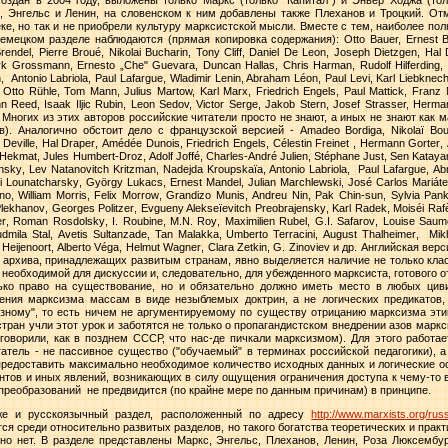
, Энгельс и Ленин, на словенском к ним добавлены также Плеханов и Троцкий. Отм
ке, но так и не приобрели культуру марксистской мысли. Вместе с тем, наиболее по
немецком
разделе
наблюдаются
(
прямая
копировка
содержания
): Otto Bauer, Ernest B
rendel, Pierre Broué, Nikolai Bucharin, Tony Cliff, Daniel De Leon, Joseph Dietzgen, H
 Grossmann, Ernesto „Che" Guevara, Duncan Hallas, Chris Harman, Rudolf Hilferding, M
,
Antonio Labriola, Paul Lafargue, Wladimir Lenin, Abraham Léon, Paul Levi, Karl Liebkne
tto Rühle, Tom Mann, Julius Martow, Karl Marx, Friedrich Engels, Paul Mattick, Franz M
 Reed, Isaak Iljic Rubin, Leon Sedov, Victor Serge, Jakob Stern, Josef Strasser, Hermann
.
Многих из этих авторов российские читатели просто не знают, а иных не знают как м
ов). Аналогично обстоит дело с французской версией -
Amadeo
Bordiga
,
Nikola
ï
Bou
.
Deville
,
Hal
Draper
,
Am
é
d
é
e
Dunois
,
Friedrich
Engels
,
C
é
lestin
Freinet
,
Hermann
Gorter
,
Hekmat
,
Jules
Humbert
-
Droz
,
Adolf
Joff
é,
Charles
-
Andr
é
Julien
,
St
é
phane
Just
,
Sen
Katay
insky
,
Lev
Natanovitch
Kritzman
,
Nadejda
Kroupska
ï
a
,
Antonio
Labriola
,
Paul
Lafargue
,
Ab
i
Lounatcharsky
,
Gy
ö
rgy
Lukacs
,
Ernest
Mandel
,
Julian
Marchlewski
,
Jos
é
Carlos
Mari
á
t
no
,
William
Morris
,
Felix
Morrow
,
Grandizo
Munis
,
Andreu
Nin
,
Pak
Chin
-
sun
,
Sylvia
Pank
lekhanov
,
Georges
Politzer
,
Evgueny
Alekse
ï
evitch
Preobrajensky
,
Karl
Radek
,
Mois
é
i
Raf
r
,
Roman
Rosdolsky
,
I
.
Roubine
,
M
.
N
.
Roy
,
Maximilien
Rubel
,
G
.
I
.
Safarov
,
Louise
Saum
udmila
Stal
,
Avetis
Sultanzade
,
Tan
Malakka
,
Umberto
Terracini
,
August
Thalheimer
,
Mik
Heijenoort
,
Alberto
V
é
ga
,
Helmut
Wagner
,
Clara
Zetkin
,
G
.
Zinoviev
и др. Английская верс
 архива, принадлежащих развитым странам, явно выделяется наличие не только кла
необходимой для дискуссии и, следовательно, для убежденного марксиста, готового 
ько право на существование, но и обязательно должно иметь место в любых цив
ления марксизма массам в виде незыблемых доктрин, а не логических предикатов
озному", то есть ничем не аргументируемому по существу отрицанию марксизма эт
стран учли этот урок и заботятся не только о пропагандистском внедрении азов маркс
говорили, как в позднем СССР, что нас-де пичкали марксизмом). Для этого работа
итатель - не пассивное существо ("обучаемый" в терминах российской педагогики), 
предоставить максимально необходимое количество исходных данных и логические о
ентов и иных явлений, возникающих в силу ощущения ограничения доступа к чему-то
 преобразований
не предвидится (по крайне мере по данным причинам) в принципе.
е и русскоязычный раздел, расположенный по адресу
http://www.marxists.org/russ
тся среди относительно развитых разделов, но такого богатства теоретических и прак
о нет. В разделе представлены Маркс, Энгельс, Плеханов, Ленин, Роза Люксембург