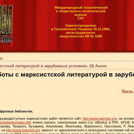
Международный теоретический
и общественно-политический
журнал
СКУ
Зарегистринрован
в Госкомпечати Украины 30.11.1994,
регистрационное
свидетельство КВ № 1089
ы.
стской литературой в зарубежных условиях. (4) Анонс
аботы
c
марксистской литературой в зару
Часть 
ифровых библиотек.
руднодоступных марксистских работ является сайт
http://www.marxists.org
, на котор
.org/ebooks/index.htm
можно скачать электронные книги (т.н.
eBooks
) в
PDF
,
EPUB
,
M
нова, Троцкого, Бухарина, Ильенкова, Леонтьева, Воронского, Гроссмана, Р. Люк
г на
http://www.marxists.org
зависит от идеологического и культурного состояния той ил
оздан в 2004 году, выложены только Маркс (только "Капитал") и Энвер Ходжа (тол