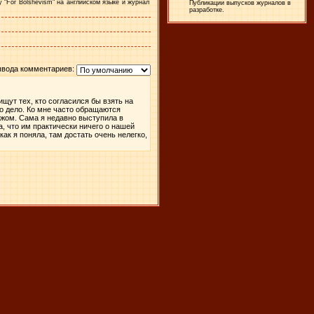
 "
For
Bolshevism
" на английском языке и журнал
Публикации выпусков журналов в
разработке.
ывода комментариев:
щут тех, кто согласился бы взять на
то дело. Ко мне часто обращаются
бежом. Сама я недавно выступила в
, что им практически ничего о нашей
ак я поняла, там достать очень нелегко,