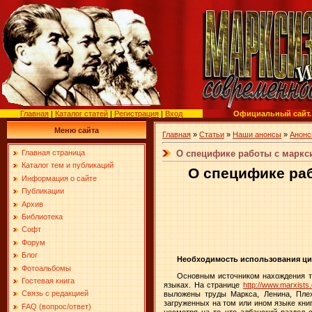
Главная
|
Каталог статей
|
Регистрация
|
Вход
Официальный сайт.
Меню сайта
Главная
»
Статьи
»
Наши анонсы
»
Анонс
О специфике работы c маркси
Главная страница
Каталог тем и публикаций
О специфике р
Информация о сайте
Публикации
Архив
Библиотека
Софт
Форум
Блог
Необходимость использования ц
Фотоальбомы
Основным источником нахождения т
Гостевая книга
языках. На странице
http://www.marxists
Связь с редакцией
выложены труды Маркса, Ленина, Плеха
загруженных на том или ином языке кни
FAQ (вопрос/ответ)
несмотря на то что албанский раздел с