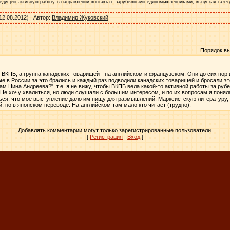
ведущей активную работу в направлении контакта с зарубежными единомышленниками, выпуская газету
12.08.2012) |
Автор
:
Владимир Жуковский
Порядок в
ВКПБ, а группа канадских товарищей - на английском и французском. Они до сих пор и
ые в России за это брались и каждый раз подводили канадских товарищей и бросали э
м Нина Андреева?", т.е. я не вижу, чтобы ВКПБ вела какой-то активной работы за ру
Не хочу хвалиться, но люди слушали с большим интересом, и по их вопросам я поняла
ься, что мое выступление дало им пищу для размышлений. Марксистскую литературу, к
, но в японском переводе. На английском там мало кто читает (трудно).
Добавлять комментарии могут только зарегистрированные пользователи.
[
Регистрация
|
Вход
]